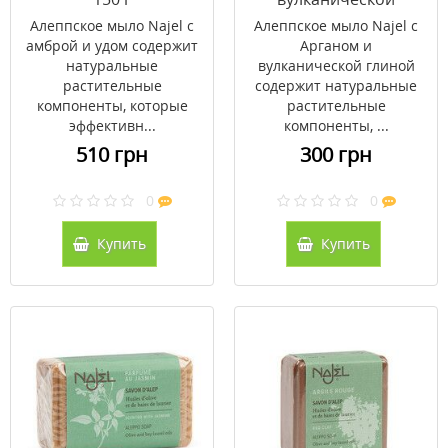
глиной Najel 100 г
Алеппское мыло Najel с
Алеппское мыло Najel с
амброй и удом содержит
Арганом и
натуральные
вулканической глиной
растительные
содержит натуральные
компоненты, которые
растительные
эффективн...
компоненты, ...
510 грн
300 грн
0
0
Купить
Купить