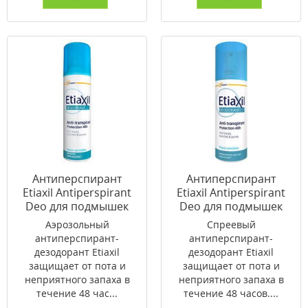
Антиперспирант
Антиперспирант
Etiaxil Antiperspirant
Etiaxil Antiperspirant
Deo для подмышек
Deo для подмышек
48h аэрозоль 150 мл
48h спрей 100 мл
Аэрозольный
Спреевый
антиперспирант-
антиперспирант-
дезодорант Etiaxil
дезодорант Etiaxil
защищает от пота и
защищает от пота и
неприятного запаха в
неприятного запаха в
течение 48 час...
течение 48 часов....