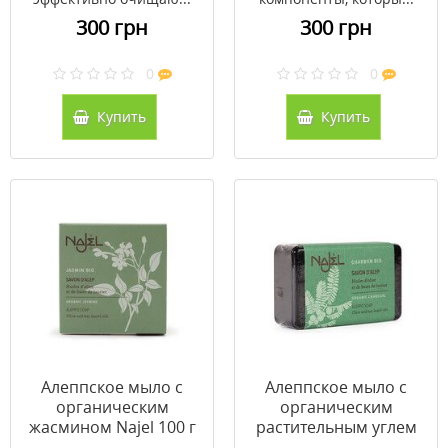
300 грн
300 грн
0
0
Купить
Купить
Алеппское мыло с
Алеппское мыло с
органическим
органическим
жасмином Najel 100 г
растительным углем
Najel 100 г