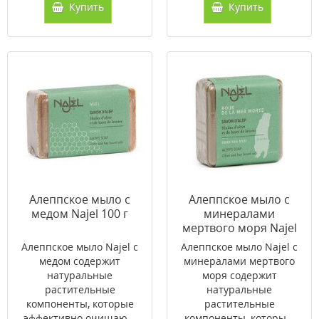
Купить
Купить
Алеппское мыло с
Алеппское мыло с
медом Najel 100 г
минералами
мертвого моря Najel
100 г
Алеппское мыло Najel с
Алеппское мыло Najel с
медом содержит
минералами мертвого
натуральные
моря содержит
растительные
натуральные
компоненты, которые
растительные
эффективно очищаю...
компоненты, которы...