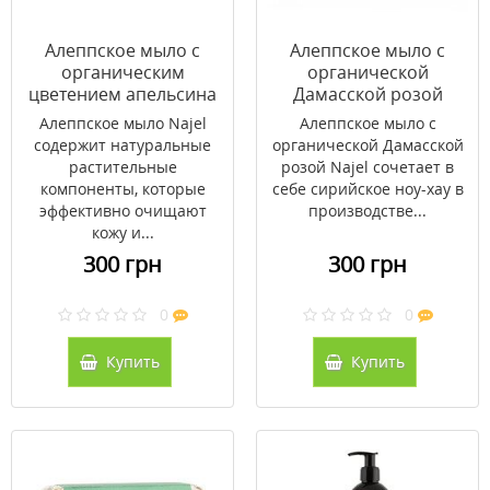
Алеппское мыло с
Алеппское мыло с
органическим
органической
цветением апельсина
Дамасской розой
Najel 100 г
Najel 100 г
Алеппское мыло Najel
Алеппское мыло с
содержит натуральные
органической Дамасской
растительные
розой Najel сочетает в
компоненты, которые
себе сирийское ноу-хау в
эффективно очищают
производстве...
кожу и...
300 грн
300 грн
0
0
Купить
Купить