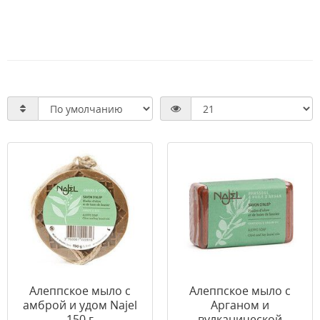
Алеппское мыло с
Алеппское мыло с
амброй и удом Najel
Арганом и
150 г
вулканической