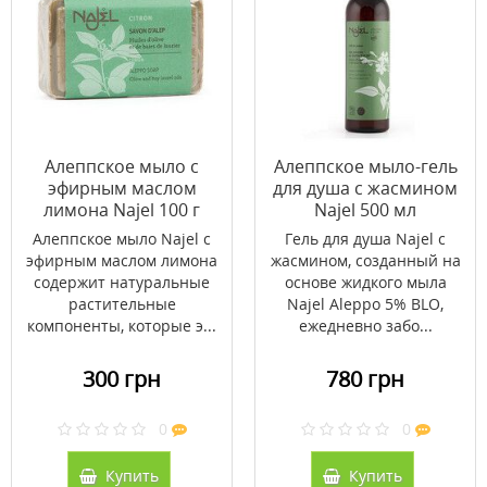
Алеппское мыло с
Алеппское мыло-гель
эфирным маслом
для душа с жасмином
лимона Najel 100 г
Najel 500 мл
Алеппское мыло Najel с
Гель для душа Najel с
эфирным маслом лимона
жасмином, созданный на
содержит натуральные
основе жидкого мыла
растительные
Najel Aleppo 5% BLO,
компоненты, которые э...
ежедневно забо...
300 грн
780 грн
0
0
Купить
Купить