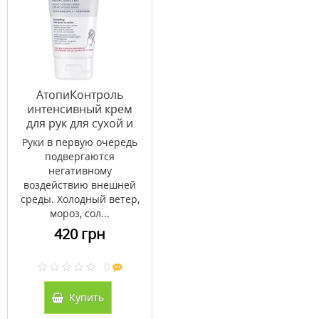
АтопиКонтроль
интенсивный крем
для рук для сухой и
атопической кожи ТМ
Руки в первую очередь
Эуцерин/Eucerin 75
подвергаются
мл
негативному
воздействию внешней
среды. Холодный ветер,
мороз, сол...
420 грн
0
Купить