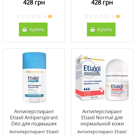
428 грн
428 грн
0
0
Купить
Купить
Антиперспирант
Антиперспирант
Etiaxil Antiperspirant
Etiaxil Normal для
Deo для подмышек
нормальной кожи
48h стик 40 мл
подмышек
Антиперспирант Etiaxil
Антиперспирант Etiaxil
шариковый 15 мл