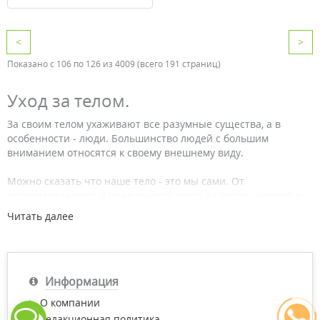
<
>
Показано с 106 по 126 из 4009 (всего 191 страниц)
Уход за телом.
За своим телом ухаживают все разумные существа, а в
особенности - люди. Большинство людей с большим
вниманием относятся к своему внешнему виду.
Можно сказать что наше тело - это мы сами. От
систематического и правильного ухода за телом, зависит и
наша молодость, и привлекательность. Особенно это важно
Читать далее
для женщин, которые всегда стремились к совершенству.
Отметим также, что от комплексного и постоянного ухода за
телом зависит и наше с вами здоровье. Площадь нашей
кожи колеблется от 1,5 до 2х кв. метров и наделена, только
Информация
представьте себе, 2-мя миллионами потовых желез, функции
которых впечатляют. Тут и выделение пота, и насыщение
О компании
тканей кислородом, и выделение углекислого газа. Так как за
Редакционная политика