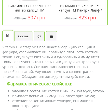
Витамин D3 1000 МЕ 100
Витамин D3 2500 МЕ 60
мягких капсул ТМ
капсул ТМ Кантри Лайф /
Кантри Лайф / Country
Country Life
307 грн
323 грн
438 грн
462 грн
Life
Состав
Vitamin D Metagenics повышает абсорбцию кальция и
фосфора, увеличивает минеральную плотность костной
ткани. Регулирует клеточный и гуморальный иммунитет.
Повышает чувствительность к инсулину и контролирует
уровень глюкозы. Снижает риск злокачественных
новообразований. Улучшает память и концентрацию
внимания. Обладает антиоксидантным действием.
Фармакологические свойства:
улучшает состояние костей и мышечной мускулатуры;
помогает повысить иммунный ответ организма;
отвечает за когнитивные функции, внимание и
концентрацию;