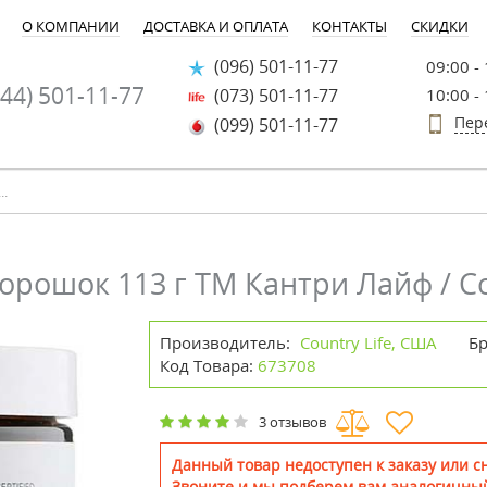
О КОМПАНИИ
ДОСТАВКА И ОПЛАТА
КОНТАКТЫ
СКИДКИ
(096) 501-11-77
09:00 -
44) 501-11-77
(073) 501-11-77
10:00 -
Пер
(099) 501-11-77
рошок 113 г ТМ Кантри Лайф / Co
Производитель:
Country Life, США
Б
Код Товара:
673708
3 отзывов
Данный товар недоступен к заказу или сн
Звоните и мы подберем вам аналогичный