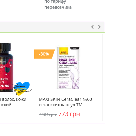
по тарифу
перевозчика
-30%
 волос, кожи
MAXI SKIN CeraClear №60
Коллаген мор
анский
веганских капсул ТМ
Ванситон / Va
0
Кантри Лайф / Country Life
773 грн
1186 грн
1104 грн