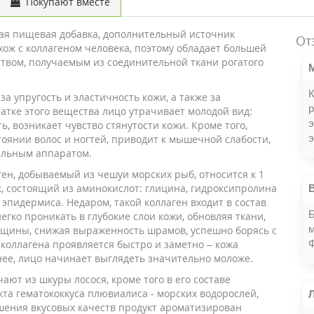
Покупают вместе
вая пищевая добавка, дополнительный источник
От
схож с коллагеном человека, поэтому обладает большей
твом, получаемым из соединительной ткани рогатого
К
а упругость и эластичность кожи, а также за
р
татке этого вещества лицо утрачивает молодой вид:
, возникает чувство стянутости кожи. Кроме того,
э
тоянии волос и ногтей, приводит к мышечной слабости,
ельным аппаратом.
ген, добываемый из чешуи морских рыб, относится к 1
к, состоящий из аминокислот: глицина, гидроксипролина
эпидермиса. Недаром, такой коллаген входит в состав
Б
егко проникать в глубокие слои кожи, обновляя ткани,
м
орщины, снижая выраженность шрамов, успешно борясь с
коллагена проявляется быстро и заметно – кожа
Ф
нее, лицо начинает выглядеть значительно моложе.
ют из шкуры лосося, кроме того в его составе
кта гематококкуса плювиалиса - морских водорослей,
ения вкусовых качеств продукт ароматизирован