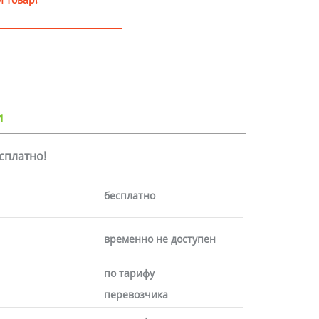
и
есплатно!
бесплатно
временно не доступен
по тарифу
перевозчика