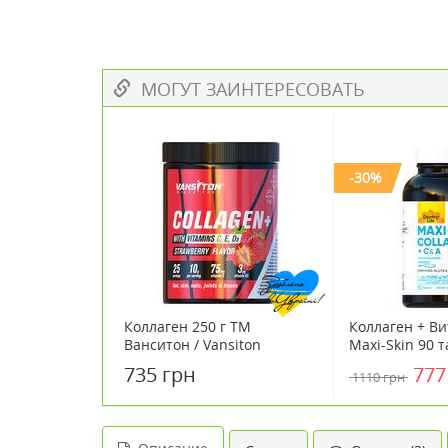
МОГУТ ЗАИНТЕРЕСОВАТЬ
-30%
Коллаген 250 г ТМ
Коллаген + В
Ванситон / Vansiton
Maxi-Skin 90 
Кантри Лайф /
735 грн
777
1110 грн