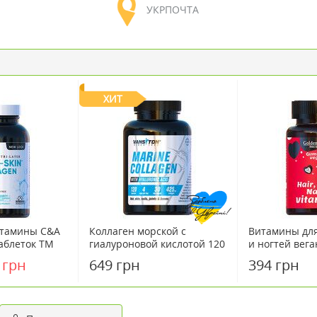
УКРПОЧТА
ХИТ
итамины С&А
Коллаген морской с
Витамины для
таблеток ТМ
гиалуроновой кислотой 120
и ногтей вег
 Country Life
капсул ТМ Ванситон /
мармелад №6
 грн
649 грн
394 грн
Vansiton