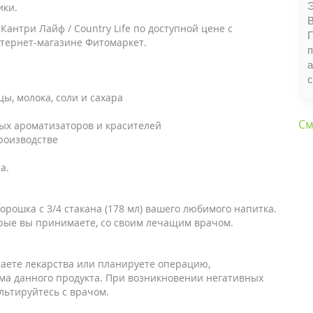
Э
ики.
антри Лайф / Country Life по доступной цене с
нтернет-магазине Фитомаркет.
п
а
ы, молока, соли и сахара
См
ных ароматизаторов и красителей
роизводстве
а.
порошка с 3/4 стакана (178 мл) вашего любимого напитка.
орые вы принимаете, со своим лечащим врачом.
аете лекарства или планируете операцию,
ема данного продукта. При возникновении негативных
льтируйтесь с врачом.