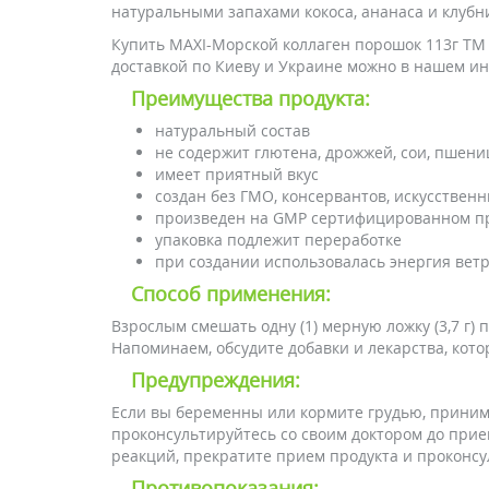
натуральными запахами кокоса, ананаса и клубн
Купить MAXI-Морской коллаген порошок 113г ТМ К
доставкой по Киеву и Украине можно в нашем и
Преимущества продукта:
натуральный состав
не содержит глютена, дрожжей, сои, пшениц
имеет приятный вкус
создан без ГМО, консервантов, искусствен
произведен на GMP сертифицированном п
упаковка подлежит переработке
при создании использовалась энергия ветр
Способ применения:
Взрослым смешать одну (1) мерную ложку (3,7 г) 
Напоминаем, обсудите добавки и лекарства, кот
Предупреждения:
Если вы беременны или кормите грудью, приним
проконсультируйтесь со своим доктором до при
реакций, прекратите прием продукта и проконсу
Противопоказания: