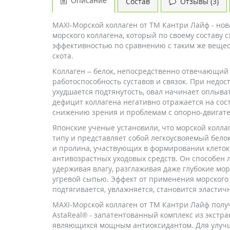
Описание
Состав
Отзывы (3)
MAXI-Морской коллаген от ТМ Кантри Лайф - но
морского коллагена, который по своему составу 
эффективностью по сравнению с таким же вещес
скота.
Коллаген – белок, непосредственно отвечающий з
работоспособность суставов и связок. При недос
ухудшается подтянутость, овал начинает оплывать
дефицит коллагена негативно отражается на сос
снижению зрения и проблемам с опорно-двигат
Японские ученые установили, что морской колла
типу и представляет собой легкоусвояемый бело
и пролина, участвующих в формировании клеток 
антивозрастных уходовых средств. Он способен л
удерживая влагу, разглаживая даже глубокие м
угревой сыпью. Эффект от применения морского 
подтягивается, увлажняется, становится эластич
MAXI-Морской коллаген от ТМ Кантри Лайф получа
AstaReal
® - запатентованный комплекс из экстра
являющихся мощным антиоксидантом. Для улучш