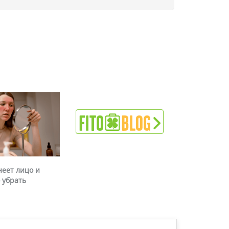
неет лицо и
 убрать