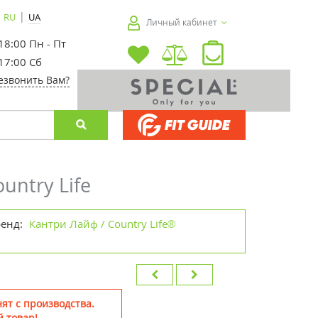
|
RU
UA
Личный кабинет
 18:00 Пн - Пт
 17:00 Сб
езвонить Вам?
untry Life
ренд:
Кантри Лайф / Country Life®
ят с производства.
 товар!