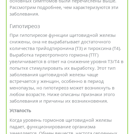
основных симптомов были перечислены выше.
Рассмотрим подробнее, чем характеризуются эти
заболевания.
Гипотиреоз
При гипотиреозе функции щитовидной железы
снижены, она не вырабатывает достаточного
количества трийодтиронина (Т3) и тироксина (Т4).
Выработка тиреотропного гормона (ТТГ)
увеличивается в ответ на снижение уровня Т3/Т4 в
попытке стимулировать их выработку. Этот тип
заболевания щитовидной железы чаще
встречается у женщин, особенно в период
менопаузы, но гипотиреоз может возникнуть в
любом возрасте. Ниже описаны признаки этого
заболевания и причины их возникновения.
Усталость
Когда уровень гормонов щитовидной железы
падает, функционирование организма
замедляется. Обмен веществ, частота сердечных