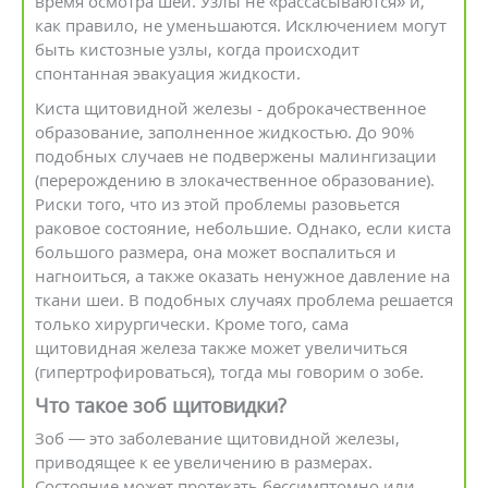
время осмотра шеи. Узлы не «рассасываются» и,
как правило, не уменьшаются. Исключением могут
быть кистозные узлы, когда происходит
спонтанная эвакуация жидкости.
Киста щитовидной железы - доброкачественное
образование, заполненное жидкостью. До 90%
подобных случаев не подвержены малингизации
(перерождению в злокачественное образование).
Риски того, что из этой проблемы разовьется
раковое состояние, небольшие. Однако, если киста
большого размера, она может воспалиться и
нагноиться, а также оказать ненужное давление на
ткани шеи. В подобных случаях проблема решается
только хирургически. Кроме того, сама
щитовидная железа также может увеличиться
(гипертрофироваться), тогда мы говорим о зобе.
Что такое зоб щитовидки?
Зоб — это заболевание щитовидной железы,
приводящее к ее увеличению в размерах.
Состояние может протекать бессимптомно или