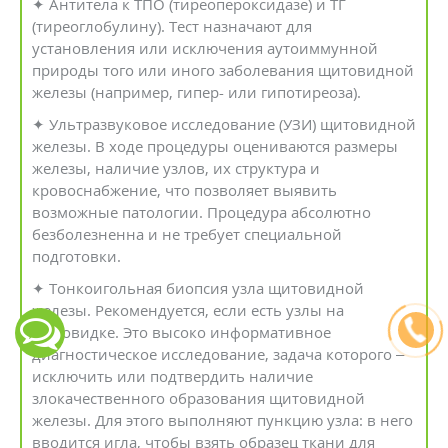
✦ Антитела к ТПО (тиреопероксидазе) и ТГ
(тиреоглобулину). Тест назначают для
установления или исключения аутоиммунной
природы того или иного заболевания щитовидной
железы (например, гипер- или гипотиреоза).
✦ Ультразвуковое исследование (УЗИ) щитовидной
железы. В ходе процедуры оцениваются размеры
железы, наличие узлов, их структура и
кровоснабжение, что позволяет выявить
возможные патологии. Процедура абсолютно
безболезненна и не требует специальной
подготовки.
✦ Тонкоигольная биопсия узла щитовидной
железы. Рекомендуется, если есть узлы на
щитовидке. Это высоко информативное
диагностическое исследование, задача которого –
исключить или подтвердить наличие
злокачественного образования щитовидной
железы. Для этого выполняют пункцию узла: в него
вводится игла, чтобы взять образец ткани для