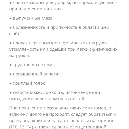
● частые запоры или диарея, не нормализующиеся
при изменении питания
● выпученные глаза
● болезненность и припухлость в области шеи
(зоб)
● плохая переносимость физических нагрузок, т. е.
утомляемость или одышка при легких физических
нагрузках
● трудности со сном
● повышенный аппетит
● хриплый голос
● сухость кожи, ломкость, истончение или
выпадение волос, ломкость ногтей.
При появлении нескольких таких симптомов, и
если они долго не проходят, следует обратиться к
врачу-эндокринологу, сдать анализы на гормоны
(ТТГ, Т3, Т4), а также сделать УЗИ щитовидной