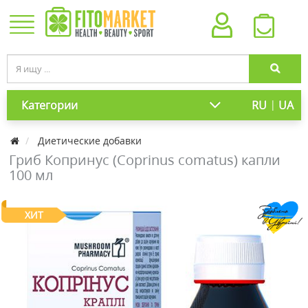
|
Категории
RU
UA
Диетические добавки
Гриб Копринус (Coprinus comatus) капли
100 мл
ХИТ