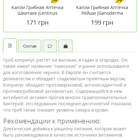
Капли Грибная Аптечка
Капли Грибная Аптечка
Шиитаке (Lentinus
Рейши (Ganoderma
edodes) 50мл
lucidum) 50 мл
171 грн
199 грн
Состав
Гриб копринус растет на выгонах, в садах и огородах. Он
также имеет название "навозник" и ранее использовался
для изготовления чернил. В Европе он считается
деликатесом и обладает сладковатым приятным вкусом.
Копринус обладает противораковой, антиоксидантной и
противогрибковой активностью. Содержащийся в нем
антибиотик активен против многих грамположительных
бактерий. Исследования последних десятилетий показали,
что гриб также снижает уровень сахара в крови.
Рекомендации к применению:
Диетическая добавка к рациону питания, которая может
быть рекомендована в качестве источника витаминов