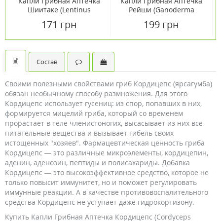
Капли Грибная Аптечка
Капли Грибная Аптечка
Шиитаке (Lentinus
Рейши (Ganoderma
edodes) 50мл
lucidum) 50 мл
171 грн
199 грн
Состав
Своими полезными свойствами гриб Кордицепс (ярсагумба)
обязан необычному способу размножения. Для этого
Кордицепс использует гусениц: из спор, попавших в них,
формируется мицелий гриба, который со временем
прорастает в теле членистоногих, высасывает из них все
питательные вещества и вызывает гибель своих
истощенных "хозяев". Фармацевтическая ценность гриба
Кордицепс — это различные микроэлементы, кордицепин,
аденин, аденозин, пептиды и полисахариды. Добавка
Кордицепс — это высокоэффективное средство, которое не
только повысит иммунитет, но и поможет регулировать
иммунные реакции. А в качестве противовоспалительного
средства Кордицепс не уступает даже гидрокортизону.
Купить Капли Грибная Аптечка Кордицепс (Cordyceps