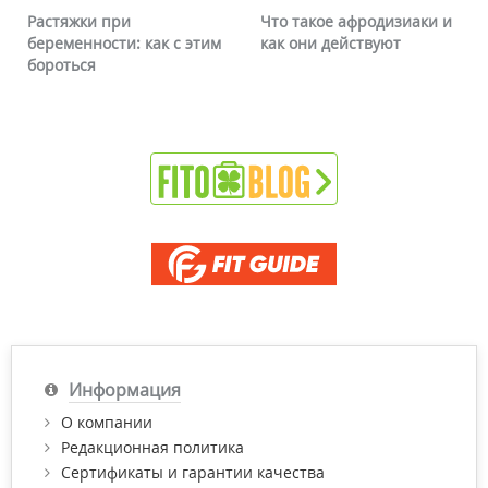
Что такое афродизиаки и
Почему краснеет лицо и
им
как они действуют
можно ли это убрать
Информация
О компании
Редакционная политика
Сертификаты и гарантии качества