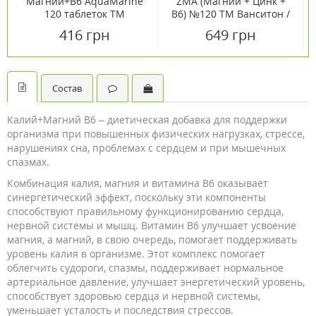
Магний+B6 AquaMarine
ZMA (Магний + Цинк +
120 таблеток ТМ
В6) №120 ТМ Ванситон /
Ванситон / Vansiton
Vansiton
416 грн
649 грн
Состав
Калий+Магний В6 – диетическая добавка для поддержки
организма при повышенных физических нагрузках, стрессе,
нарушениях сна, проблемах с сердцем и при мышечных
спазмах.
Комбинация калия, магния и витамина B6 оказывает
синергетический эффект, поскольку эти компоненты
способствуют правильному функционированию сердца,
нервной системы и мышц. Витамин B6 улучшает усвоение
магния, а магний, в свою очередь, помогает поддерживать
уровень калия в организме. Этот комплекс помогает
облегчить судороги, спазмы, поддерживает нормальное
артериальное давление, улучшает энергетический уровень,
способствует здоровью сердца и нервной системы,
уменьшает усталость и последствия стрессов.