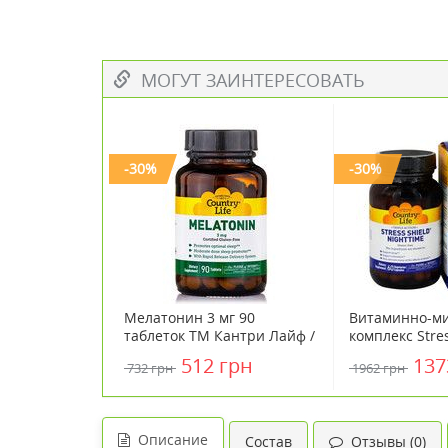
МОГУТ ЗАИНТЕРЕСОВАТЬ
-30%
-30%
Мелатонин 3 мг 90
Витаминно-м
таблеток ТМ Кантри Лайф /
комплекс Stres
Country Life
Nighttime 60 
512 грн
137
732 грн
1962 грн
Кантри Лайф /
Описание
Состав
Отзывы (0)