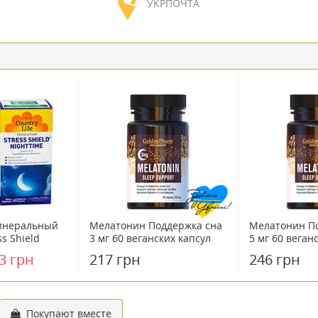
УКРПОЧТА
инеральный
Мелатонин Поддержка сна
Мелатонин П
s Shield
3 мг 60 веганских капсул
5 мг 60 веган
капсул ТМ
3 грн
217 грн
246 грн
 Country Life
Покупают вместе