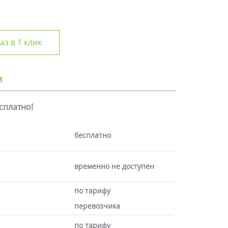
аз в 1 клик
и
есплатно!
бесплатно
временно не доступен
по тарифу
перевозчика
по тарифу