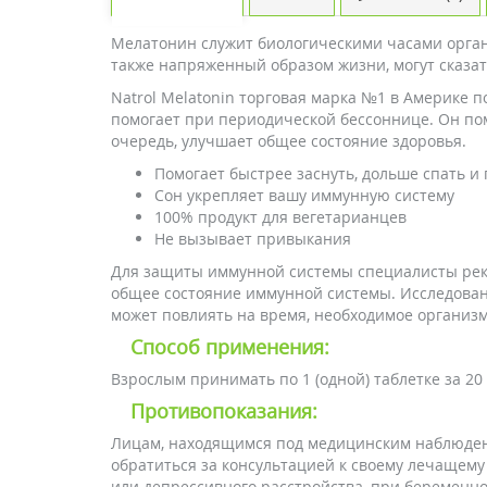
Мелатонин служит биологическими часами органи
также напряженный образом жизни, могут сказат
Natrol Melatonin торговая марка №1 в Америке п
помогает при периодической бессоннице. Он по
очередь, улучшает общее состояние здоровья.
Помогает быстрее заснуть, дольше спать 
Сон укрепляет вашу иммунную систему
100% продукт для вегетарианцев
Не вызывает привыкания
Для защиты иммунной системы специалисты реко
общее состояние иммунной системы. Исследовани
может повлиять на время, необходимое организм
Способ применения:
Взрослым принимать по 1 (одной) таблетке за 20 
Противопоказания:
Лицам, находящимся под медицинским наблюден
обратиться за консультацией к своему лечащем
или депрессивного расстройства, при беременно