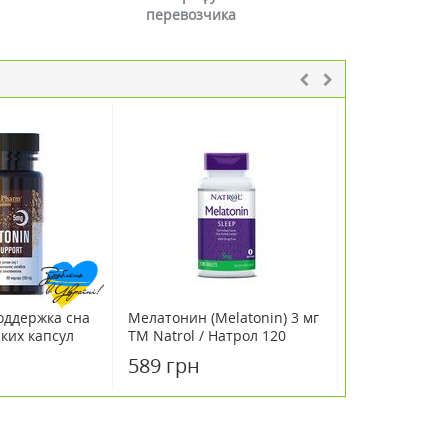
перевозчика
оддержка сна
Мелатонин (Melatonin) 3 мг
Мелатонин 3 
ских капсул
ТМ Natrol / Натрол 120
Nutrition Ear
таблеток
Малиновый В
589 грн
598 грн
жевательных 