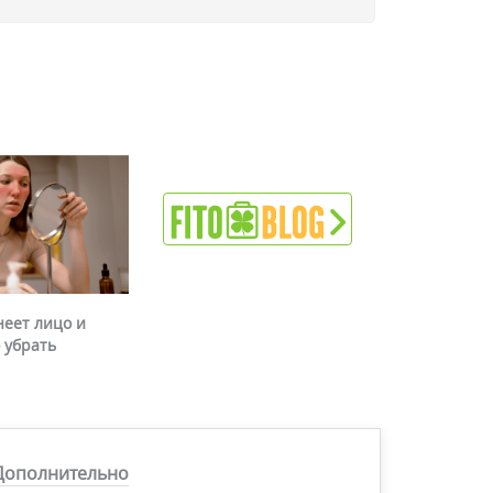
неет лицо и
 убрать
Дополнительно