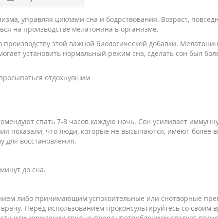
зма, управляя циклами сна и бодрствования. Возраст, повседн
ься на производстве мелатонина в организме.
о производству этой важной биологической добавки. Мелатонин -
могает установить нормальный режим сна, сделать сон был бол
и просыпаться отдохнувшим
мендуют спать 7-8 часов каждую ночь. Сон усиливает иммунную
я показали, что люди, которые не высыпаются, имеют более в
у для восстановления.
минут до сна.
ием либо принимающим успокоительные или снотворные преп
у врачу. Перед использованием проконсультируйтесь со своим 
сти или кормлении грудью перед употреблением следует проко