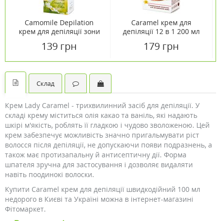
Camomile Depilation
Caramel крем для
крем для депіляції зони
депіляції 12 в 1 200 мл
бікіні 125 мл
139 грн
179 грн
Склад
Крем Lady Caramel - трихвилинний засіб для депіляції. У
складі крему міститься олія какао та ваніль, які надають
шкірі м'якість, роблять її гладкою і чудово зволоженою. Цей
крем забезпечує можливість значно пригальмувати ріст
волосся після депіляції, не допускаючи появи подразнень, а
також має протизапальну й антисептичну дії. Форма
шпателя зручна для застосування і дозволяє видаляти
навіть поодинокі волоски.
Купити Caramel крем для депіляції швидкодійний 100 мл
недорого в Києві та Україні можна в інтернет-магазині
Фітомаркет.