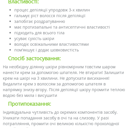
Властивості:
процес депіляції упродовж 3-х хвилин
гальмує ріст волосся після депіляції
запобігає роздратуванню
має протизапальні та антисептичні властивості
підходить для всього тіла
усуває сухість шкіри
володіє освіжальними властивостями
пом'якшує і додає шовковистість
Спосіб застосування:
На необхідну ділянку шкіри рівномірним товстим шаром
нанести крем за допомогою шпателя. Не втирати! Залишити
крем на шкірі на 3 хвилини. Не допускати висихання!
Видалити крем з волоссям за допомогою шпателя в
напрямку знизу-вгору. Після депіляції шкіру промити теплою
водою без мила і висушити
Протипоказання:
Індивідуальна чутливість до окремих компонентів засобу.
Уникати попадання засобу в очі та на слизову. У разі
потрапляння, промити очі великою кількістю прохолодної