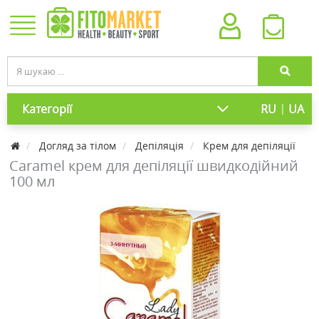
|
Категорії
RU
UA
Догляд за тілом
Депіляція
Крем для депіляції
Caramel крем для депіляції швидкодійний
100 мл