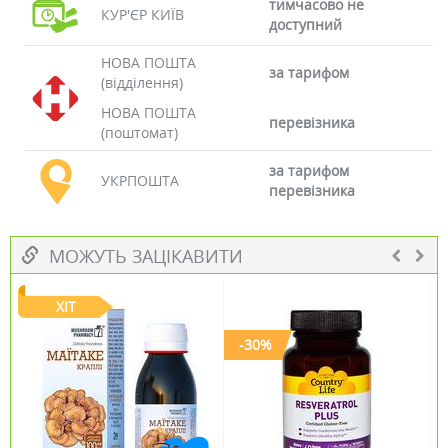
тимчасово не
КУР'ЄР КИЇВ
доступний
НОВА ПОШТА
за тарифом
(відділення)
НОВА ПОШТА
перевізника
(поштомат)
за тарифом
УКРПОШТА
перевізника
МОЖУТЬ ЗАЦІКАВИТИ
ХІТ
-30%