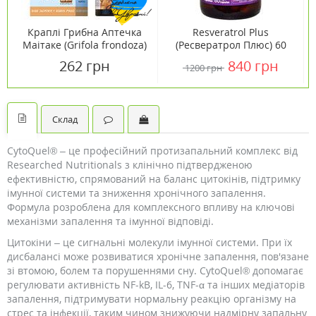
Краплі Грибна Аптечка
Resveratrol Plus
Маітаке (Grifola frondoza)
(Ресвератрол Плюс) 60
100 мл
капсул ТМ Кантрі Лайф /
262 грн
840 грн
1200 грн
Country Life
Склад
CytoQuel® – це професійний протизапальний комплекс від
Researched Nutritionals з клінічно підтвердженою
ефективністю, спрямований на баланс цитокінів, підтримку
імунної системи та зниження хронічного запалення.
Формула розроблена для комплексного впливу на ключові
механізми запалення та імунної відповіді.
Цитокіни – це сигнальні молекули імунної системи. При їх
дисбалансі може розвиватися хронічне запалення, пов'язане
зі втомою, болем та порушеннями сну. CytoQuel® допомагає
регулювати активність NF-kB, IL-6, TNF-α та інших медіаторів
запалення, підтримувати нормальну реакцію організму на
стрес та інфекції, таким чином знижуючи надмірну запальну