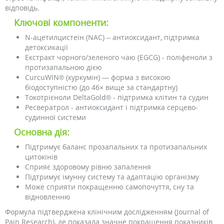
відповідь.
Ключові компоненти:
N-ацетилцистеїн (NAC) – антиоксидант, підтримка
детоксикації
Екстракт чорного/зеленого чаю (EGCG) - поліфеноли з
протизапальною дією
CurcuWIN® (куркумін) — форма з високою
біодоступністю (до 46× вище за стандартну)
Токотрієноли DeltaGold® - підтримка клітин та судин
Ресвератрол - антиоксидант і підтримка серцево-
судинної системи
Основна дія:
Підтримує баланс прозапальних та протизапальних
цитокінів
Сприяє здоровому рівню запалення
Підтримує імунну систему та адаптацію організму
Може сприяти покращенню самопочуття, сну та
відновленню
Формула підтверджена клінічним дослідженням (Journal of
Pain Research), де показала значне покращення показників