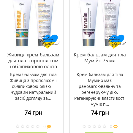
Живиця крем-бальзам
Крем-бальзам для тіла
для тіла з прополісом
Мумійо 75 мл
і обліпиховою олією
75 мл
Крем-бальзам для тіла
Крем-бальзам для тіла
Живиця з прополісом і
Мумійо має
обліпиховою олією –
ранозагоювальну та
чудовий натуральний
регенеруючу дію.
засіб догляду за...
Регенеруючі властивості
муміє п...
74 грн
74 грн
0
0