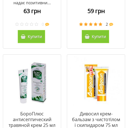
надає позитивни...
63 грн
59 грн
0
2
Купити
Купити
БороПлюс
Дивосил крем-
антисептический
бальзам з чистотілом
травяной крем 25 мл
і скипидаром 75 мл