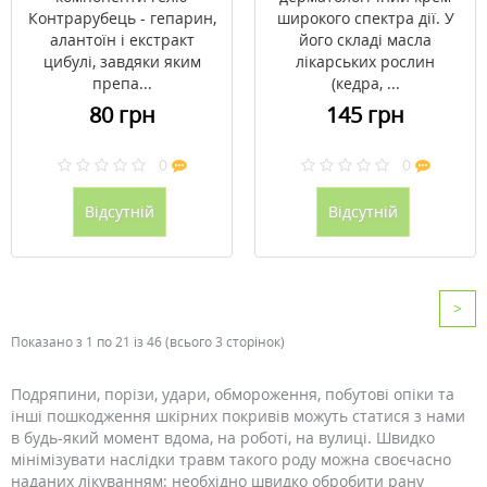
Контрарубець - гепарин,
широкого спектра дії. У
алантоїн і екстракт
його складі масла
цибулі, завдяки яким
лікарських рослин
препа...
(кедра, ...
80 грн
145 грн
0
0
Відсутній
Відсутній
>
Показано з 1 по 21 із 46 (всього 3 сторінок)
Подряпини, порізи, удари, обмороження, побутові опіки та
інші пошкодження шкірних покривів можуть статися з нами
в будь-який момент вдома, на роботі, на вулиці. Швидко
мінімізувати наслідки травм такого роду можна своєчасно
наданих лікуванням: необхідно швидко обробити рану