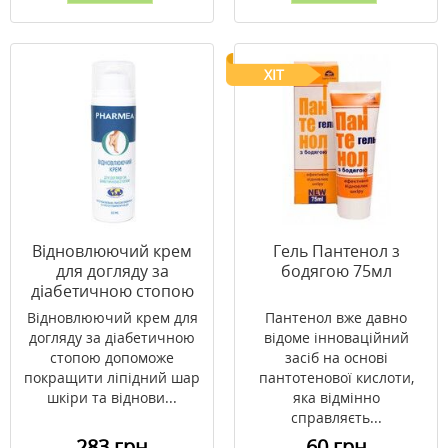
ХІТ
Відновлюючий крем
Гель Пантенол з
для догляду за
бодягою 75мл
діабетичною стопою
50 мл ТМ PHARMEA
Відновлюючий крем для
Пантенол вже давно
догляду за діабетичною
відоме інноваційний
стопою допоможе
засіб на основі
покращити ліпідний шар
пантотенової кислоти,
шкіри та віднови...
яка відмінно
справляєть...
283 грн
60 грн