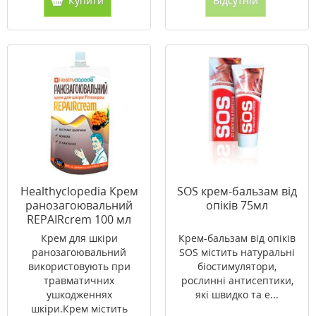
Купити
Відсутній
Healthyclopedia Крем
SOS крем-бальзам від
ранозагоювальний
опіків 75мл
REPAIRcrem 100 мл
Крем для шкіри
Крем-бальзам від опіків
ранозагоювальний
SOS містить натуральні
використовують при
біостимулятори,
травматичних
рослинні антисептики,
ушкодженнях
які швидко та е...
шкіри.Крем містить