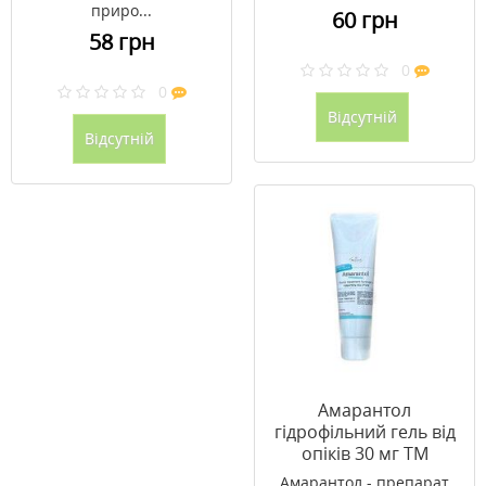
приро...
60 грн
58 грн
0
0
Відсутній
Відсутній
Амарантол
гідрофільний гель від
опіків 30 мг ТМ
Шведов / Shvedov
Амарантол - препарат