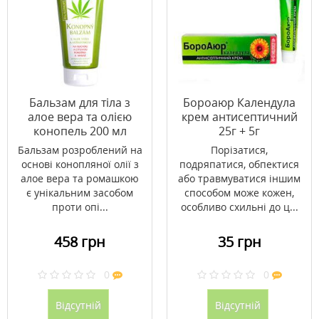
Бальзам для тіла з
Бороаюр Календула
алое вера та олією
крем антисептичний
конопель 200 мл
25г + 5г
Бальзам розроблений на
Порізатися,
основі конопляної олії з
подряпатися, обпектися
алое вера та ромашкою
або травмуватися іншим
є унікальним засобом
способом може кожен,
проти опі...
особливо схильні до ц...
458 грн
35 грн
0
0
Відсутній
Відсутній