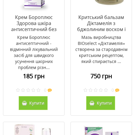
Крем Бороплюс
Критський бальзам
Здорова шкіра
Діктамелія з
антисептичний без
бджолиним воском і
запаху 50 мл
вітаміном Е Bioselect
Крем Бороплюс
Мазь виробництва
15мл
антисептичний -
BIOselect «Діктамелія»
відмінний лікувальний
створена за стародавнім
засіб для швидкого
критським рецептом,
усунення шкірних
який спирається ...
проблем різн...
185 грн
750 грн
0
0
Купити
Купити