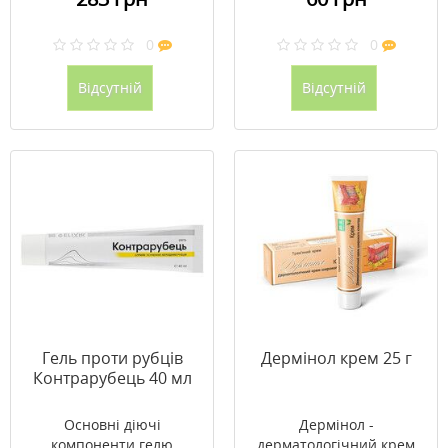
0
0
Відсутній
Відсутній
Гель проти рубців
Дермінол крем 25 г
Контрарубець 40 мл
Основні діючі
Дермінол -
компоненти гелю
дерматологічний крем