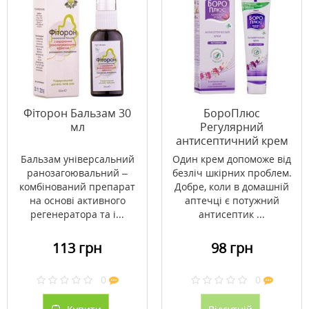
Фіторон Бальзам 30
БороПлюс
мл
Регулярний
антисептичний крем
25 мл
Бальзам універсальний
Один крем допоможе від
ранозагоювальний –
безліч шкірних проблем.
комбінований препарат
Добре, коли в домашній
на основі активного
аптечці є потужний
регенератора та і...
антисептик ...
113 грн
98 грн
0
0