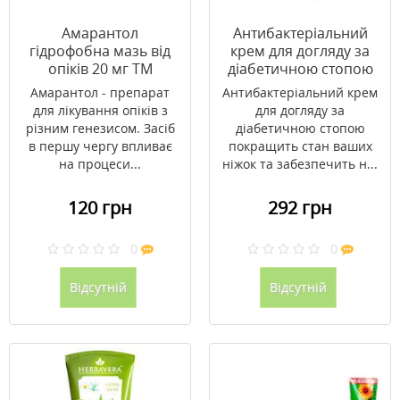
Амарантол
Антибактеріальний
гідрофобна мазь від
крем для догляду за
опіків 20 мг ТМ
діабетичною стопою
Шведов / Shvedov
30 мл ТМ PHARMEA
Амарантол - препарат
Антибактеріальний крем
для лікування опіків з
для догляду за
різним генезисом. Засіб
діабетичною стопою
в першу чергу впливає
покращить стан ваших
на процеси...
ніжок та забезпечить н...
120 грн
292 грн
0
0
Відсутній
Відсутній