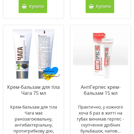
Купити
Купити
Крем-бальзам для тіла
АнтіГерпес крем-
Чага 75 мл
бальзам 15 мл
Крем-бальзам для тіла
Практично, у кожного
Чага має
хоча б раз в житті на
ранозагоювальну,
губах виникав герпес -
антибактеріальну,
скупчення дрібних
протигрибкову дію,
бульбашок, напов...