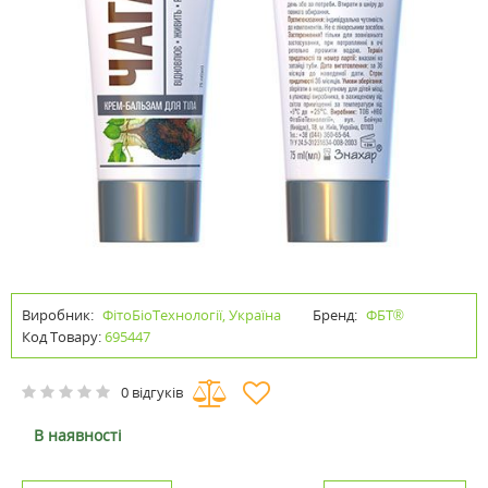
Виробник:
ФітоБіоТехнології, Україна
Бренд:
ФБТ®
Код Товару:
695447
0 відгуків
В наявності