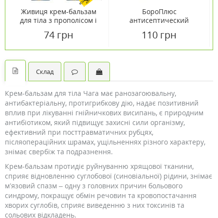
Живиця крем-бальзам
БороПлюс
для тіла з прополісом і
антисептический
обліпиховою олією 75 мл
травяной крем 25 мл
74 грн
110 грн
Склад
Крем-бальзам для тіла Чага має ранозагоювальну,
антибактеріальну, протигрибкову дію, надає позитивний
вплив при лікуванні гнійничкових висипань, є природним
антибіотиком, який підвищує захисні сили організму,
ефективний при посттравматичних рубцях,
післяопераційних шрамах, ущільненнях різного характеру,
знімає свербіж та подразнення.
Крем-бальзам протидіє руйнуванню хрящової тканини,
сприяє відновленню суглобової (синовіальної) рідини, знімає
м’язовий спазм – одну з головних причин больового
синдрому, покращує обмін речовин та кровопостачання
хворих суглобів, сприяє виведенню з них токсинів та
сольових відкладень.