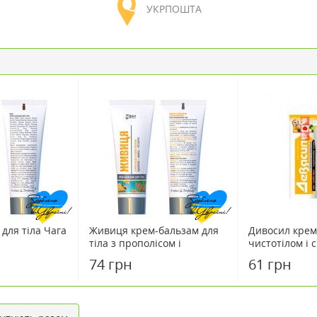
УКРПОШТА
для тіла Чага
Живиця крем-бальзам для
Дивосил крем
тіла з прополісом і
чистотілом і 
обліпиховою олією 75 мл
мл
74 грн
61 грн