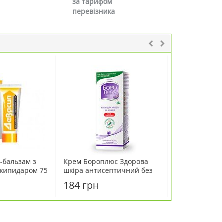
за тарифом
перевізника
-бальзам з
Крем Бороплюс Здорова
Бодяга косме
скипидаром 75
шкіра антисептичний без
75мл
запаху 50 мл
184 грн
50 грн