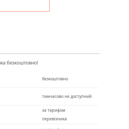
авка безкоштовно!
безкоштовно
тимчасово не доступний
за тарифом
перевізника