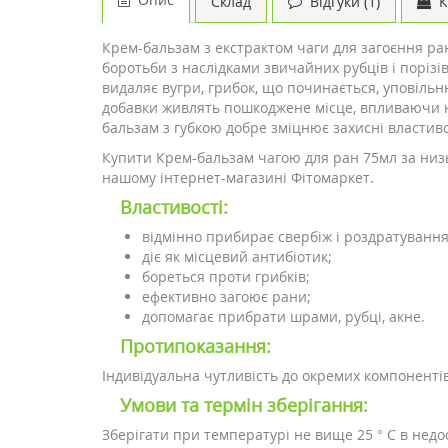
Склад
Відгуки (1)
К
Крем-бальзам з екстрактом чаги для загоєння ра
боротьби з наслідками звичайних рубців і порізів
видаляє вугри, грибок, що починається, уповільню
добавки живлять пошкоджене місце, впливаючи н
бальзам з губкою добре зміцнює захисні властиво
Купити Крем-бальзам чагою для ран 75мл за низь
нашому інтернет-магазині Фітомаркет.
Властивості:
відмінно прибирає свербіж і роздратування
діє як місцевий антибіотик;
бореться проти грибків;
ефективно загоює рани;
допомагає прибрати шрами, рубці, акне.
Протипоказання:
Індивідуальна чутливість до окремих компоненті
Умови та термін зберігання:
Зберігати при температурі не вище 25 ° С в недос