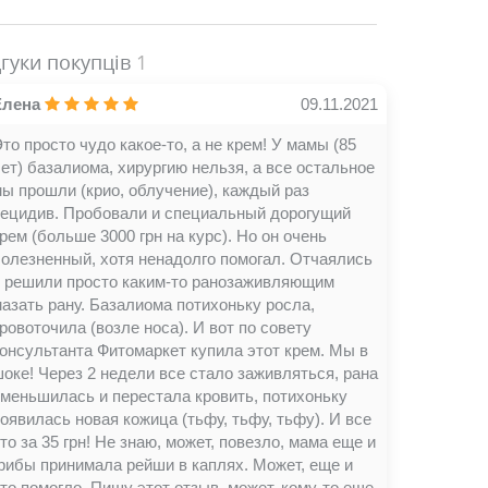
дгуки покупців
1
Елена
09.11.2021
то просто чудо какое-то, а не крем! У мамы (85
ет) базалиома, хирургию нельзя, а все остальное
ы прошли (крио, облучение), каждый раз
рецидив. Пробовали и специальный дорогущий
рем (больше 3000 грн на курс). Но он очень
олезненный, хотя ненадолго помогал. Отчаялись
и решили просто каким-то ранозаживляющим
азать рану. Базалиома потихоньку росла,
ровоточила (возле носа). И вот по совету
онсультанта Фитомаркет купила этот крем. Мы в
оке! Через 2 недели все стало заживляться, рана
меньшилась и перестала кровить, потихоньку
оявилась новая кожица (тьфу, тьфу, тьфу). И все
то за 35 грн! Не знаю, может, повезло, мама еще и
рибы принимала рейши в каплях. Может, еще и
то помогло. Пишу этот отзыв, может, кому-то еще