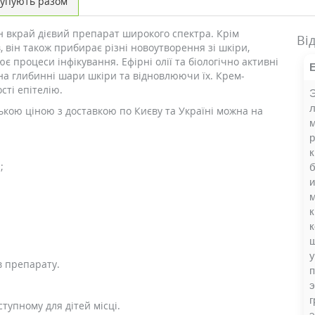
упують разом
н вкрай дієвий препарат широкого спектра. Крім
Ві
, він також прибирає різні новоутворення зі шкіри,
є процеси інфікування. Ефірні олії та біологічно активні
а глибинні шари шкіри та відновлюючи їх. Крем-
сті епітелію.
Э
л
кою ціною з доставкою по Києву та Україні можна на
м
к
;
б
м
к
к
ш
у
в препарату.
п
э
г
тупному для дітей місці.
э