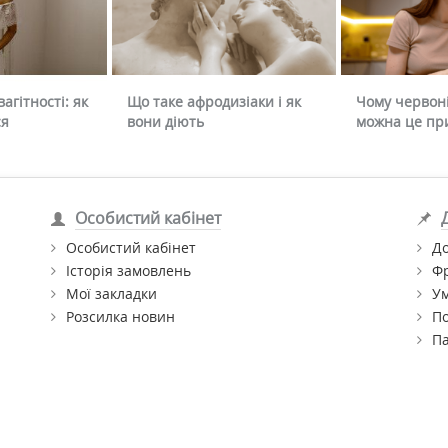
агітності: як
Що таке афродизіаки і як
Чому червоні
ся
вони діють
можна це пр
Особистий кабінет
Особистий кабінет
До
Історія замовлень
Ф
Мої закладки
Ум
Розсилка новин
По
П