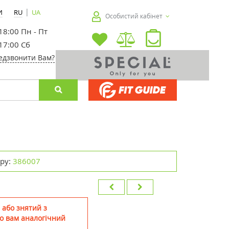
|
И
RU
UA
Особистий кабінет
 18:00 Пн - Пт
 17:00 Сб
едзвонити Вам?
ру:
386007
 або знятий з
о вам аналогічний