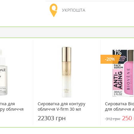
УКРПОШТА
-20%
тка для
Сироватка для контуру
Сироватка Bio
ору обличчя
обличчя V-firm 30 мл
для обличчя а
erfect
ретинолом та
22303 грн
250
312 грн
um Complexion
мл
мл