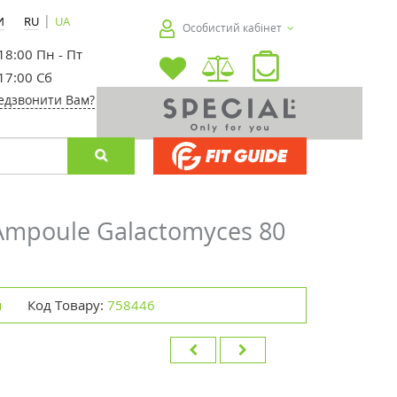
|
И
RU
UA
Особистий кабінет
 18:00 Пн - Пт
 17:00 Сб
едзвонити Вам?
Ampoule Galactomyces 80
я
Код Товару:
758446