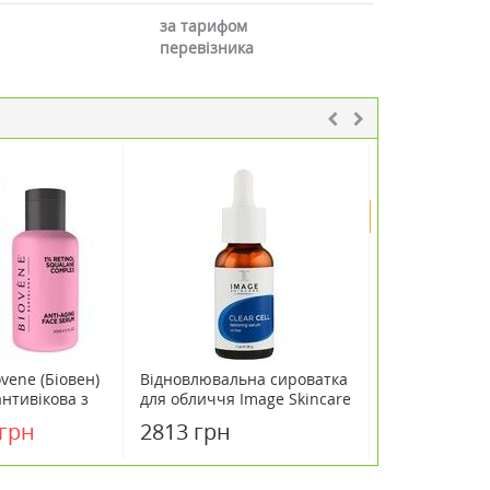
за тарифом
перевізника
-20%
vene (Біовен)
Відновлювальна сироватка
Сироватка дл
нтивікова з
для обличчя Image Skincare
відновлюваль
 скваланом 30
Clear Cell Restoring Serum
Regeneration
 грн
2813 грн
25
3224 грн
oil-free 28 г
Serum 30 мл