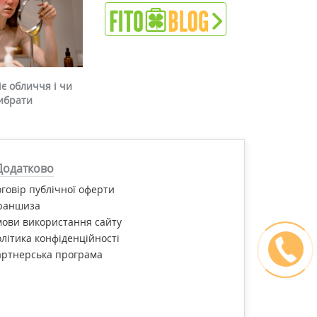
є обличчя і чи
ибрати
Додатково
говір публічної оферти
раншиза
ови використання сайту
літика конфіденційності
артнерська програма