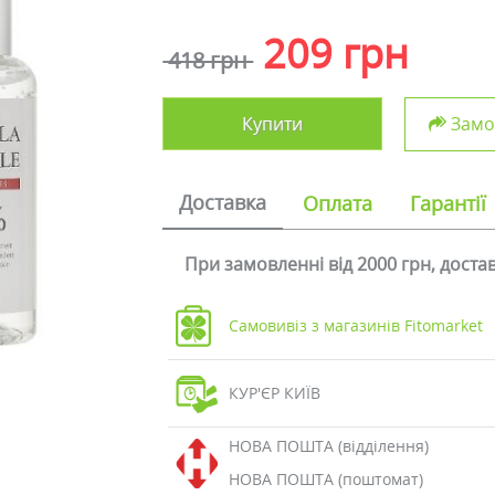
209 грн
418 грн
Купити
Замов
Доставка
Оплата
Гарантії
При замовленні від 2000 грн, дост
Самовивіз з магазинів Fitomarket
КУР'ЄР КИЇВ
НОВА ПОШТА (відділення)
НОВА ПОШТА (поштомат)