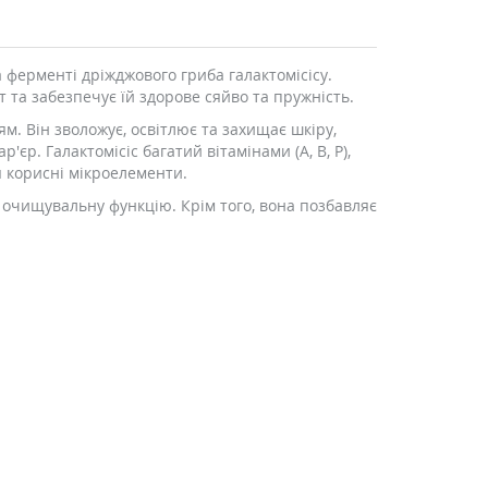
а ферменті дріжджового гриба галактомісісу.
 та забезпечує їй здорове сяйво та пружність.
. Він зволожує, освітлює та захищає шкіру,
єр. Галактомісіс багатий вітамінами (A, B, P),
 корисні мікроелементи.
 очищувальну функцію. Крім того, вона позбавляє