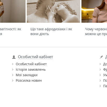
агітності: як
Що таке афродизіаки і як
Чому червоні
ся
вони діють
можна це пр
Особистий кабінет
Особистий кабінет
До
Історія замовлень
Ф
Мої закладки
Ум
Розсилка новин
По
П