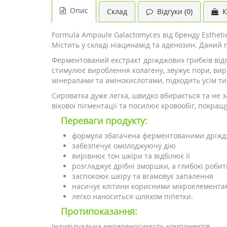
Опис
Склад
Відгуки (0)
К
Formula Ampoule Galactomyces від бренду Estheti
Містить у складі ніацинамід та аденозин. Даний 
Ферментований екстракт дріжджових грибків відо
стимулює вироблення колагену, звужує пори, вирів
мінералами та амінокислотами, підходить усім т
Сироватка дуже легка, швидко вбирається та не 
вікової пігментації та посилює кровообіг, покра
Переваги продукту:
формула збагачена ферментованими дріж
забезпечує омолоджуючу дію
вирівнює тон шкіри та відбілює її
розгладжує дрібні зморшки, а глибокі роб
заспокоює шкіру та вгамовує запалення
насичує клітини корисними мікроелемента
легко наноситься шляхом піпетки.
Протипоказання:
Індивідуальна непереносимість компонентів.