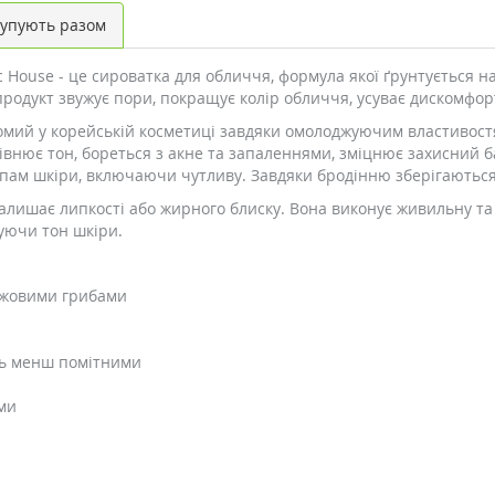
упують разом
c House - це сироватка для обличчя, формула якої ґрунтується н
продукт звужує пори, покращує колір обличчя, усуває дискомфорт
мий у корейській косметиці завдяки омолоджуючим властивостям
нює тон, бореться з акне та запаленнями, зміцнює захисний бар'
ипам шкіри, включаючи чутливу. Завдяки бродінню зберігаються
залишає липкості або жирного блиску. Вона виконує живильну та
щуючи тон шкіри.
джовими грибами
ить менш помітними
ми