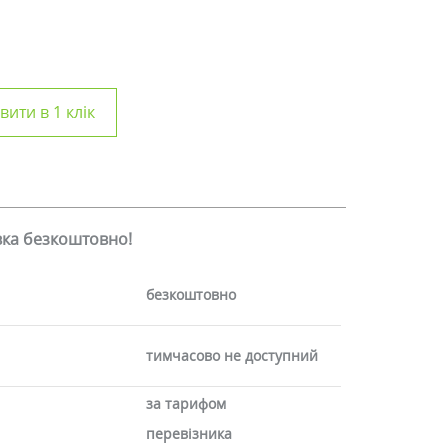
ити в 1 клік
авка безкоштовно!
безкоштовно
тимчасово не доступний
за тарифом
перевізника