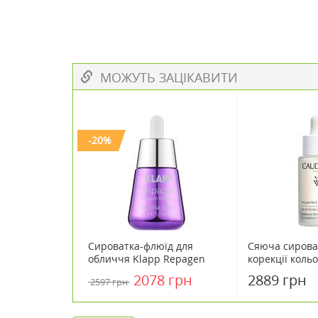
МОЖУТЬ ЗАЦІКАВИТИ
-20%
Сироватка-флюїд для
Cяюча сирова
обличчя Klapp Repagen
корекції коль
Hyaluron Hydra Fluid 30 мл
Caudalie Vinop
2078 грн
2889 грн
2597 грн
Radiance Ser
Correcting 30 