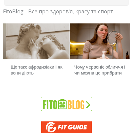
FitoBlog - Все про здоров'я, красу та спорт
Що таке афродизіаки і як
Чому червоніє обличчя і
вони діють
чи можна це прибрати