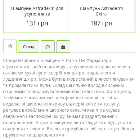
Шампунь Astraderm для
Шампунь Astraderm
усунення та
Extra
профілактики лупи 150
131 грн
187 грн
мл
Склад
Спеціалізований шампунь H-Purin ТМ Фармацеріс -
ефективний засіб по догляду за чутливою шкірою голови з
ознаками сухої лупи, свербіння шкіри, подразнення і
лущення шкіри. Може бути використаний в якості лікування
та профілактики лупи. Склад шампуню володіє сильним
очисними та зволожувальними властивостями. Крім цього,
засіб може похвалитися «ексфоліантною» дією - піна
видаляє зі шкірного покриву відмерлі клітини та лупу,
регулює вироблення шкірного сала. М'яка піна усуває
свербіння і заспокоює шкіру, знімає роздратування і
почервоніння. З цим шампунем ви позбудетеся від лупи та
оздоровите локони. Волосся придбають об'єм, стануть більш
пружними та шовковистими.