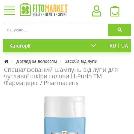
|
Категорії
RU
UA
Догляд за волоссям
Засоби від лупи
Спеціалізований шампунь від лупи для
чутливої шкіри голови H-Purin ТМ
Фармацеріс / Pharmaceris