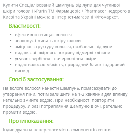
Купити Спеціалізований шампунь від лупи для чутливої ​​
шкіри голови H-Purin ТМ Фармацеріс / Pharmacer недорого в
Києві та Україні можна в інтернет-магазині Фітомаркет.
Властивості:
ефективно очищає волосся
зволожує і живить шкіру голови
зміцнює структуру волосся, позбавляє від лупи
видаляє зі шкірного покриву відмерлі клітини
усуває свербіння і почервоніння шкіри
надає волоссю м'якість, природний блиск і здоровий
вигляд
Спосіб застосування:
На вологе волосся нанести шампунь, помасажувати до
утворення піни, потім залишити на 1-2 хвилини для впливу.
Ретельно змийте водою. При необхідності повторити
процедуру. У разі потрапляння шампуню в очі, ретельно
промити водою.
Протипоказання:
Індивідуальна непереносимість компонентів кошти.