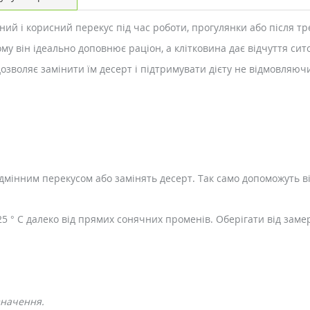
ий і корисний перекус під час роботи, прогулянки або після т
ому він ідеально доповнює раціон, а клітковина дає відчуття си
озволяє замінити їм десерт і підтримувати дієту не відмовляючи
ідмінним перекусом або замінять десерт. Так само допоможуть в
25 ° C далеко від прямих сонячних променів. Оберігати від заме
значення.