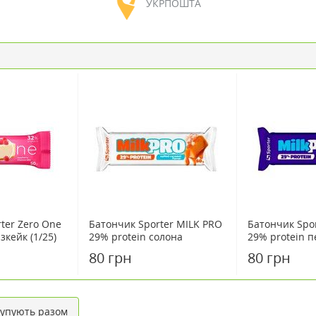
УКРПОШТА
ter Zero One
Батончик Sporter MILK PRO
Батончик Spo
кейк (1/25)
29% protein солона
29% protein п
карамель (1/24) 60 г
60 г
80 грн
80 грн
упують разом