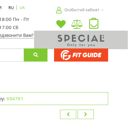
|
И
RU
UA
Особистий кабінет
 18:00 Пн - Пт
 17:00 Сб
едзвонити Вам?
ру:
694761