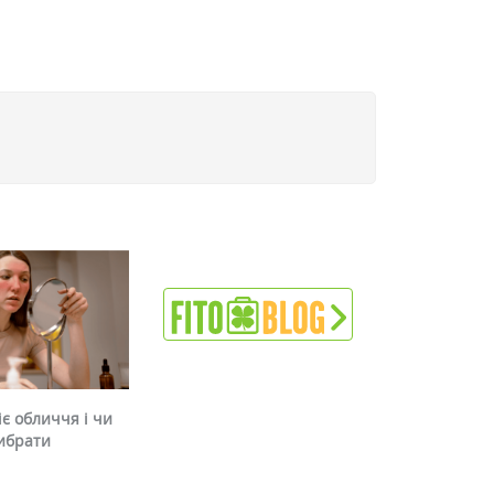
є обличчя і чи
ибрати