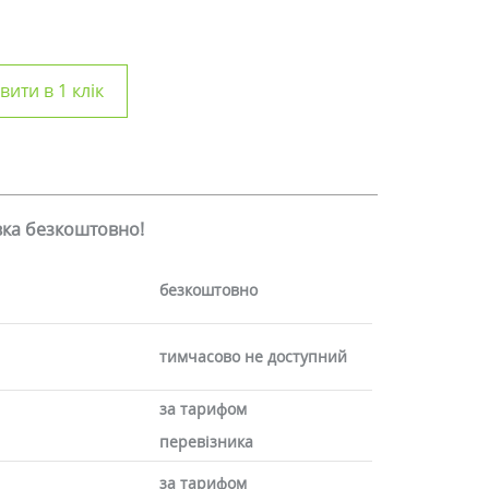
ити в 1 клік
авка безкоштовно!
безкоштовно
тимчасово не доступний
за тарифом
перевізника
за тарифом