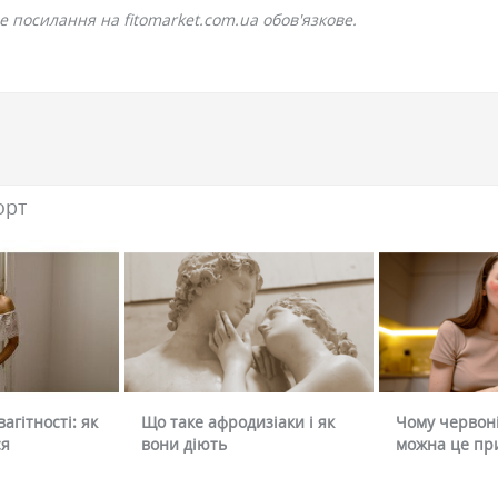
 посилання на fitomarket.com.ua обов'язкове.
орт
агітності: як
Що таке афродизіаки і як
Чому червоні
ся
вони діють
можна це пр