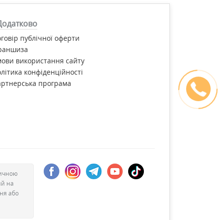
Додатково
говір публічної оферти
раншиза
ови використання сайту
літика конфіденційності
артнерська програма
дичною
ий на
ння або