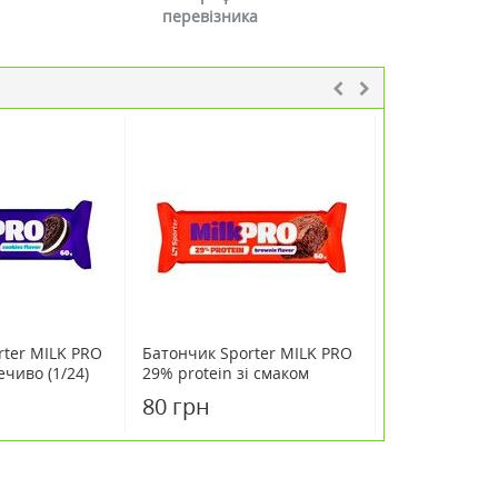
перевізника
rter MILK PRO
Батончик Sporter MILK PRO
Батончик Spo
ечиво (1/24)
29% protein зі смаком
солона карам
брауні (1/24) 60 г
(1/25) 50 г
80 грн
60 грн