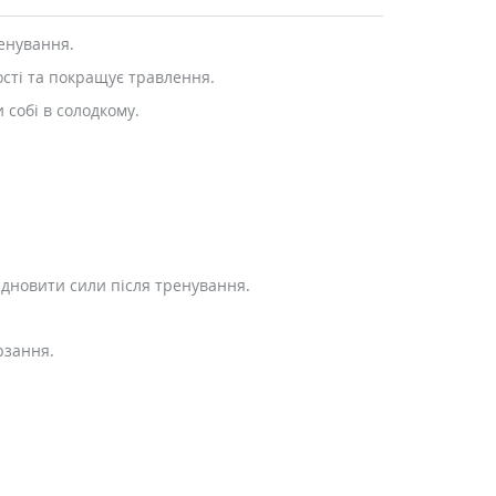
ренування.
тості та покращує травлення.
 собі в солодкому.
ідновити сили після тренування.
рзання.