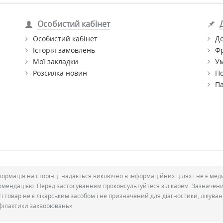
Особистий кабінет
Особистий кабінет
До
Історія замовлень
Ф
Мої закладки
Ум
Розсилка новин
По
П
формація на сторінці надається виключно в інформаційних цілях і не є ме
омендацією. Перед застосуванням проконсультуйтеся з лікарем. Зазначен
ті товар не є лікарським засобом і не призначений для діагностики, лікува
філактики захворювань»