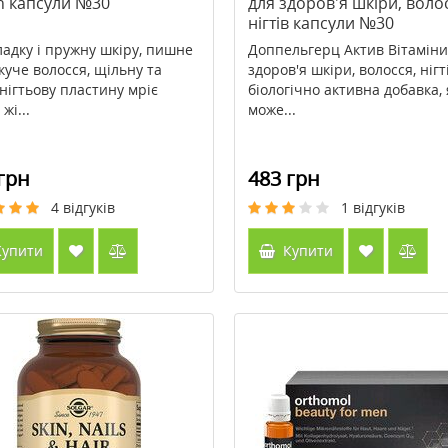
in капсули №30
для здоров'я шкіри, воло
нігтів капсули №30
ладку і пружну шкіру, пишне
Доппельгерц Актив Вітамін
скуче волосся, щільну та
здоров'я шкіри, волосся, нігті
 нігтьову пластину мріє
біологічно активна добавка, 
жі...
може...
грн
483 грн
4
відгуків
1
відгуків
упити
Купити