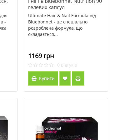
сся,
і нігтів Bluebonnet Nutrition 90
гелевих капсул
идля
Ultimate Hair & Nail Formula від
в -
Bluebonnet - це спеціально
яка
розроблена формула, що
складається...
1169 грн
0
відгуків
Купити