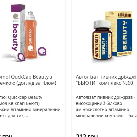
omol QuckCap Beauty з
Автолізат пивних дріжджі
чкою (догляд за тілом)
"БЬЮТИ" комплекс №60
mol Quickcap Beauty
Автолізат пивних дріжджів -
мол КвікКап Бьюті) –
високоцінний білково-
ький вітамінно-мінеральний
амінокислотно-вітамінно-
кс для тих,...
мінеральний комплекс - бага.
 грн
212 грн