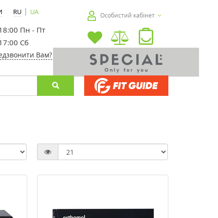
|
И
RU
UA
Особистий кабінет
 18:00 Пн - Пт
 17:00 Сб
едзвонити Вам?
-20%
-20%