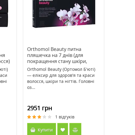
>Babor Body Grounding
>Маска-плівка для облич
Soul&Room Fragrance 220 мл
Maison очищуюча роже
пудрою перлів 10 г
2407 грн
46 грн
3009 грн
58 грн
Orthomol Beauty питна
ня
пляшечка на 7 днів (для
Купити
Купити
осся)
покращення стану шкіри,
нігтів та волосся)
юті)
Orthomol Beauty (Ортомол Б'юті)
раси
— еліксир для здоров'я та краси
овні
волосся, шкіри та нігтів. Головні
оз...
2951 грн
1
відгуків
Купити