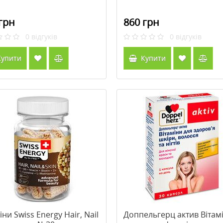
грн
860 грн
0
відгуків
0
відгуків
упити
Купити
іни Swiss Energy Hair, Nail
Доппельгерц актив Вітам