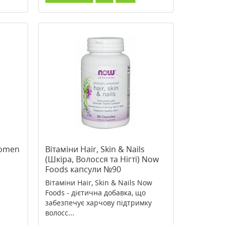
Women
Вітаміни Hair, Skin & Nails
(Шкіра, Волосся та Нігті) Now
Foods капсули №90
Вітаміни Hair, Skin & Nails Now
Foods - дієтична добавка, що
забезпечує харчову підтримку
волосс...