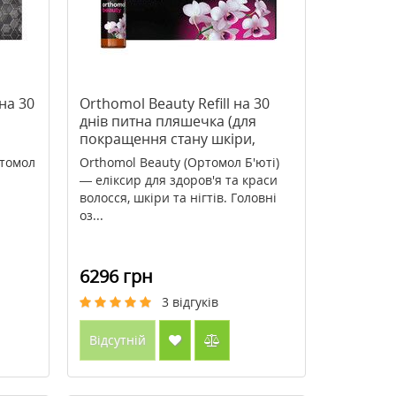
на 30
Orthomol Beauty Refill на 30
днів питна пляшечка (для
покращення стану шкіри,
нігтів та волосся)
ртомол
Orthomol Beauty (Ортомол Б'юті)
— еліксир для здоров'я та краси
волосся, шкіри та нігтів. Головні
оз...
6296 грн
3
відгуків
Відсутній