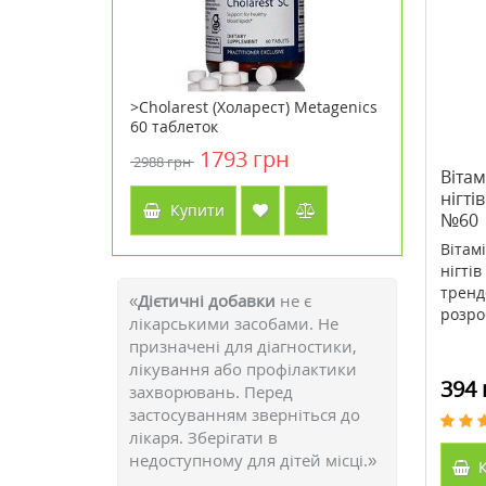
 (Ценітол)
>Cholarest (Холарест) Metagenics
>Крем дл
60 таблеток
(Біовен)
зволожув
н
1793 грн
2988 грн
343 грн
Вітам
нігті
Купити
Куп
№60
Вітам
нігті
тренд
«
Дієтичні добавки
не є
розроб
лікарськими засобами. Не
призначені для діагностики,
лікування або профілактики
394 
захворювань. Перед
застосуванням зверніться до
лікаря. Зберігати в
недоступному для дітей місці.»
К