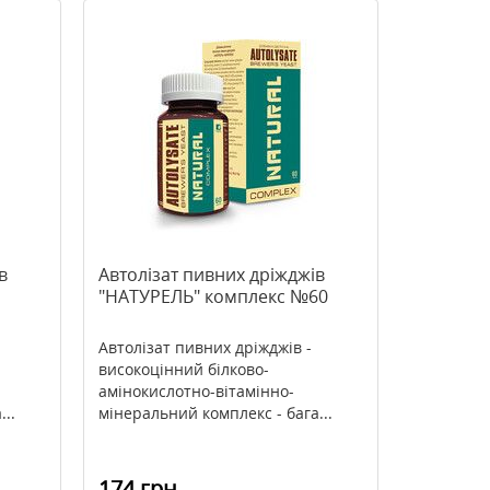
в
Автолізат пивних дріжджів
"НАТУРЕЛЬ" комплекс №60
Автолізат пивних дріжджів -
високоцінний білково-
амінокислотно-вітамінно-
..
мінеральний комплекс - бага...
174 грн