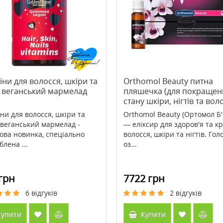
я обличчя Biovene
>Acid Rescue Calcium Carbonate
 проти зморщок
Berry Flavor On-The-Go 14
альний нічний 50 мл
жувальних таблеток ТМ Кантрі
274 грн
147 грн
210 грн
Лайф / Country Life
іни для волосся, шкіри та
Orthomol Beauty питна
в веганський мармелад
пляшечка (для покращен
ити
Купити
стану шкіри, нігтів та вол
іни для волосся, шкіри та
Orthomol Beauty (Ортомол Б'
в веганський мармелад -
— еліксир для здоров'я та к
ова новинка, спеціально
волосся, шкіри та нігтів. Гол
лена ...
оз...
грн
7722 грн
6
відгуків
2
відгуків
упити
Купити