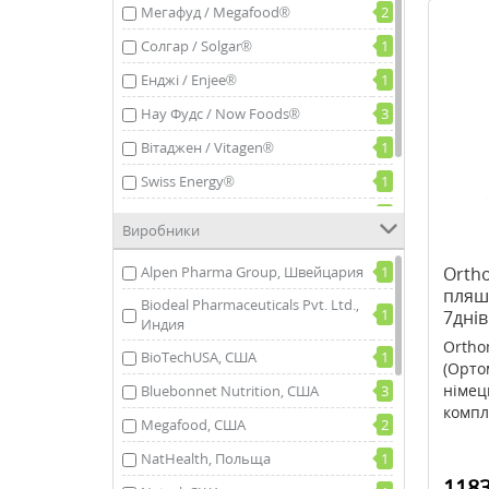
Мегафуд / Megafood®
2
Солгар / Solgar®
1
Енджі / Enjee®
1
Нау Фудс / Now Foods®
3
Вітаджен / Vitagen®
1
Swiss Energy®
1
Вітаміни Golden Pharm
1
Виробники
Натрол / Natrol, США
1
Alpen Pharma Group, Швейцария
1
Orth
пляше
Biodeal Pharmaceuticals Pvt. Ltd.,
1
7днів
Индия
Ortho
BioTechUSA, США
1
(Орто
німец
Bluebonnet Nutrition, США
3
компле
Megafood, США
2
NatHealth, Польща
1
1183