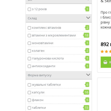
& Sk
з 12 років
1
Про г
і бли
Склад
рівну
кожна 
комплекс вітамінів
2
вітаміни з мікроелементами
18
моновітаміни
1
892 
колаген
2
гіалуронова кислота
1
К
антиоксиданти
1
Форма випуску
жувальні таблетки
6
капсули
16
флакон
5
таблетки
15