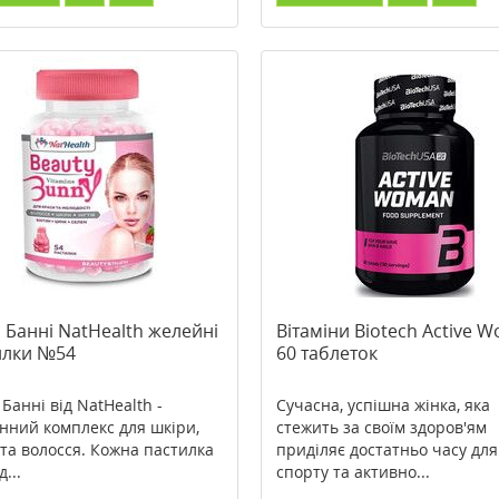
 Банні NatHealth желейні
Вітаміни Biotech Active 
илки №54
60 таблеток
Банні від NatHealth -
Сучасна, успішна жінка, яка
інний комплекс для шкіри,
стежить за своїм здоров'ям
в та волосся. Кожна пастилка
приділяє достатньо часу для
д...
спорту та активно...