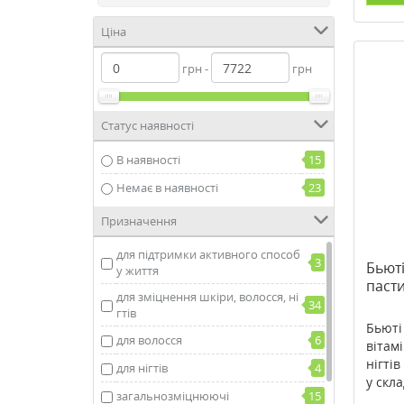
Ціна
грн -
грн
Статус наявності
В наявності
15
Немає в наявності
23
Призначення
для підтримки активного способ
3
Бьюті
у життя
паст
для зміцнення шкіри, волосся, ні
34
гтів
Бьюті 
для волосся
6
вітам
нігті
для нігтів
4
у скла
загальнозміцнюючі
15