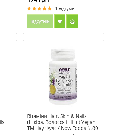
1
відгуків
Відсутній
,
Вітаміни Hair, Skin & Nails
ls,
(Шкіра, Волосся і Нігті) Vegan
ТМ Нау Фудс / Now Foods №30