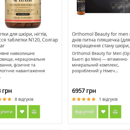
тки для шкіри, нігтів,
Orthomol Beauty for men 
ся таблетки N120, Солгар
днів питна пляшечка (для
gar
покращення стану шкіри,
нігтів та волосся)
ивне навколишнє
Orthomol Beauty for Men (О
овище, нераціональне
Бьюті фо Мен) — вітамінно-
вання, фізичне та
мінеральний комплекс,
логічне навантаження
розроблений у Німеч...
.
 грн
6957 грн
8
відгуків
1
відгуків
упити
Відсутній