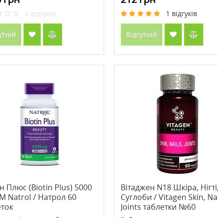
0
відгуків
1
відгуків
утній
Відсутній
н Плюс (Biotin Plus) 5000
Вітаджен N18 Шкіра, Нігті
М Natrol / Натрол 60
Суглоби / Vitagen Skin, Nai
еток
Joints таблетки №60