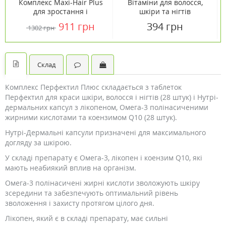
Комплекс Maxi-Hair Plus
Вітаміни для волосся,
для зростання і
шкіри та нігтів
зміцнення волосся 120
веганський мармелад
911 грн
394 грн
1302 грн
капсул ТМ Кантрі Лайф /
№60
Country Life
Склад
Комплекс Перфектил Плюс складається з таблеток
Перфектил для краси шкіри, волосся і нігтів (28 штук) і Нутрі-
дермальних капсул з лікопеном, Омега-3 полінасиченими
жирними кислотами та коензимом Q10 (28 штук).
Нутрі-Дермальні капсули призначені для максимального
догляду за шкірою.
У складі препарату є Омега-3, лікопен і коензим Q10, які
мають неабиякий вплив на організм.
Омега-3 полінасичені жирні кислоти зволожують шкіру
зсередини та забезпечують оптимальний рівень
зволоження і захисту протягом цілого дня.
Лікопен, який є в складі препарату, має сильні