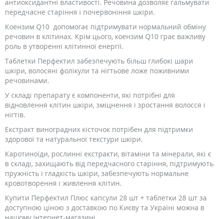
антиоксидантні властивості. Речовина дозволяє гальмувати
передчасне старіння і почервоніння шкіри.
Коензим Q10 допомогає підтримувати нормальний обміну
речовин в клітинах. Крім цього, коензим Q10 грає важливу
роль в утворенні клітинної енергії.
Таблетки Перфектил забезпечують більш глибокі шари
шкіри, волосяні фолікули та нігтьове ложе поживними
речовинами.
У складі препарату є компоненти, які потрібні для
відновлення клітин шкіри, зміцнення і зростання волосся і
нігтів.
Екстракт виноградних кісточок потрібен для підтримки
здорової та натуральної текстури шкіри.
Каротиноїди, рослинні екстракти, вітаміни та мінерали, які є
в складі, захищають від передчасного старіння, підтримують
пружність і гладкість шкіри, забезпечують нормальне
кровотворення і живлення клітин.
Купити Перфектил Плюс капсули 28 шт + таблетки 28 шт за
доступною ціною з доставкою по Києву та Україні можна в
нашому інтернет-магазині.