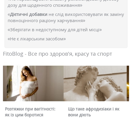
дозу для щоденного споживання»
«
Дієтичні добавки
не слід використовувати як заміну
повноцінного раціону харчування»
«Зберігати в недоступному для дітей місці»
«Не є лікарським засобом»
FitoBlog - Все про здоров'я, красу та спорт
Що таке афродизіаки і як
Чому червоніє обличчя і
вони діють
чи можна це прибрати