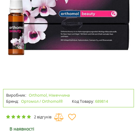
Виробник:
Orthomol, Німеччина
Бренд:
Ортомол / Orthomol®
Код Товару:
689814
2 відгуків
В наявності