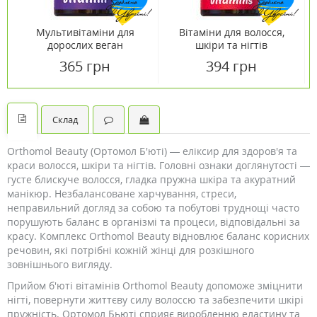
Мультивітаміни для
Вітаміни для волосся,
дорослих веган
шкіри та нігтів
мармелад №60
веганський мармелад
365 грн
394 грн
№60
Склад
Orthomol Beauty (Ортомол Б'юті) — еліксир для здоров'я та
краси волосся, шкіри та нігтів. Головні ознаки доглянутості —
густе блискуче волосся, гладка пружна шкіра та акуратний
манікюр. Незбалансоване харчування, стреси,
неправильний догляд за собою та побутові труднощі часто
порушують баланс в організмі та процеси, відповідальні за
красу. Комплекс Orthomol Beauty відновлює баланс корисних
речовин, які потрібні кожній жінці для розкішного
зовнішнього вигляду.
Прийом б'юті вітамінів Orthomol Beauty допоможе зміцнити
нігті, повернути життєву силу волоссю та забезпечити шкірі
пружність. Ортомол Бьюті сприяє виробленню еластину та