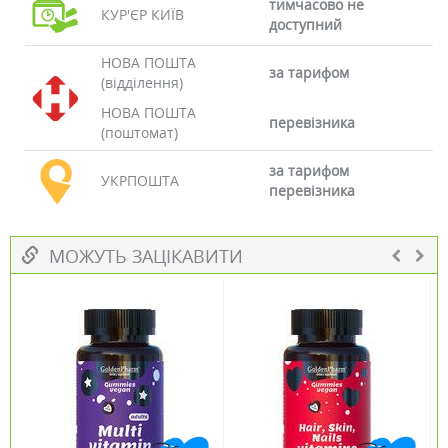
тимчасово не
КУР'ЄР КИЇВ
доступний
НОВА ПОШТА
за тарифом
(відділення)
НОВА ПОШТА
перевізника
(поштомат)
за тарифом
УКРПОШТА
перевізника
МОЖУТЬ ЗАЦІКАВИТИ