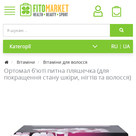
|
Категорії
RU
UA
Вітаміни
Вітаміни для волосся
Ортомал б'юті питна пляшечка (для
покращення стану шкіри, нігтів та волосся)