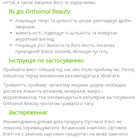
нігтів, а також зміцнює його та оздоровлює.
Як діє Orthomol Beauty:
покращує тонус та щільність шкіри, розгладжує дрібні
зморшки;
живить нігті, підвищує їх щільність та повертає
акуратний вигляд;
покращує ріст волосся та його якість, посилює
природний блиск локонів, збільшує густоту.
Інструкція по застосуванню:
Приймати вміст пляшки під час або після прийому їжі. Питну
пляшечку перед вживанням рекомендується збовтати.
Тривалість прийому: організму людини щодня необхідна
достатня кількість вітамінів, мінералів, макро і
мікроелементів, тож рекомендується регулярне застосування
Orthomol Beauty протягом тривалого часу.
Застереження:
Рекомендована добова доза продукту Ортомол Б'юті не
повинна перевищуватися. Вітамінний комплекс Ортомол
Б'юті не є заміною харчових продуктів і не може замінити