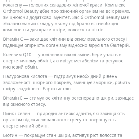
колагену — головних складових жіночої краси. Комплекс
Orthomol Beauty дбає про жіночий організм на всіх рівнях,
зміцнюючи додатково імунітет. Засіб Orthomol Beauty має
збалансований склад, у ньому підібрано всі необхідні
компоненти для краси шкіри, волосся та нігтів.
Вітамін С — захищає клітини від окислювального стресу і
підвищує опірність організму відносно вірусів та бактерій.
Коензим Q10 — уповільнює вікові зміни, бере участь в
енергетичному обміні, активізує метаболізм та регулює
кисневий обмін.
Гіалуронова кислота — підтримує необхідний рівень
зволоженості шкірного покриву, зменшує зморшки, робить
шкіру гладкішою і бархатистою.
Вітамін Е — стимулює клітинну регенерацію шкіри, захищає
від окисного стресу.
Цинк і селен — природні антиоксиданти, які захищають
організм від окислювального стресу та покращують
енергетичний обмін.
Біотин — покращує стан шкіри, активує ріст волосся та