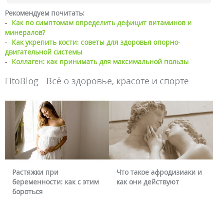
Рекомендуем почитать:
-
Как по симптомам определить дефицит витаминов и
минералов?
-
Как укрепить кости: советы для здоровья опорно-
двигательной системы
-
Коллаген: как принимать для максимальной пользы
FitoBlog - Всё о здоровье, красоте и спорте
Что такое афродизиаки и
Почему краснеет лицо и
им
как они действуют
можно ли это убрать