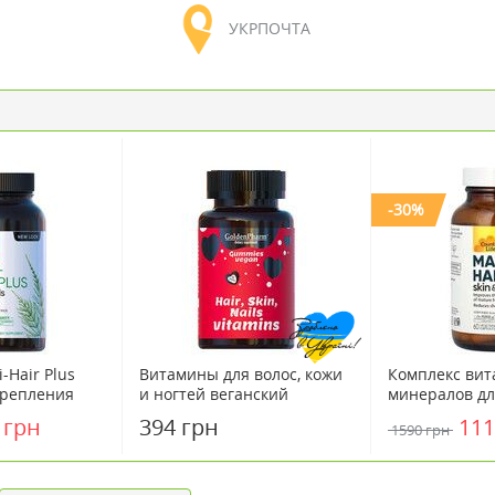
УКРПОЧТА
-30%
-Hair Plus
Витамины для волос, кожи
Комплекс вит
крепления
и ногтей веганский
минералов дл
сул ТМ
мармелад №60
HAIR 50+ ТМ 
 грн
394 грн
111
1590 грн
 Country Life
Лайф/Country 