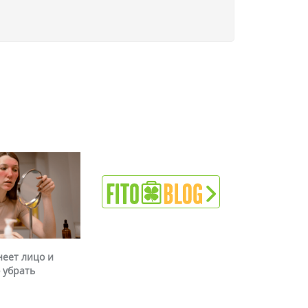
неет лицо и
 убрать