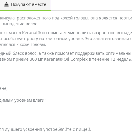
Покупают вместе
ликула, расположенного под кожей головы, она является неот
я выпадение волос.
мплекс масел Keranat® он помогает уменьшить возрастное выпад
пособствует росту на клеточном уровне. Эта запатентованная 
плялся к коже головы.
родный блеск волос, а также помогает поддерживать оптимальны
ном приеме 300 мг Keranat® Oil Complex в течение 12 недель,
вне;
димым уровнем влаги;
ля лучшего усвоения употребляйте с пищей.