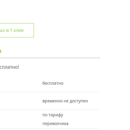
аз в 1 клик
и
есплатно!
бесплатно
временно не доступен
по тарифу
перевозчика