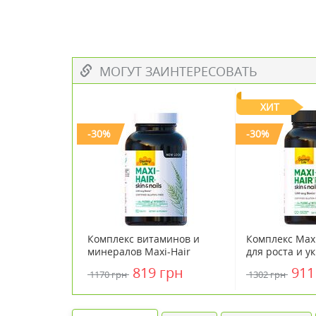
МОГУТ ЗАИНТЕРЕСОВАТЬ
ХИТ
-30%
-30%
Комплекс витаминов и
Комплекс Maxi
минералов Maxi-Hair
для роста и у
Country Life для роста и
волос 120 кап
819 грн
911
1170 грн
1302 грн
укрепления волос 90
Кантри Лайф /
таблеток