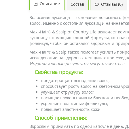
Описание
Состав
Отзывы (0)
Волосяная луковица — основание волосяного фол
волос. Именно с состояния луковиц и начинаетс
Maxi-Hair® & Scalp от Country Life включает ко
луковицу с помощью сложной формулы, которая с
фолликул, чтобы он оставался здоровым и прикре
Maxi-Hair® & Scalp также помогает усилить при
исследование на здоровых женщинах при ежеднев
Индивидуальные результаты могут отличаться.
Свойства продукта:
предотвращает выпадение волос;
способствует росту волос на клеточном уро
улучшает структуру волос;
насыщает локоны живым блеском и необхо
укрепляет волосяные фолликулы;
повышает эластичность кожи.
Способ применения:
Взрослым принимать по одной капсуле в день. Д