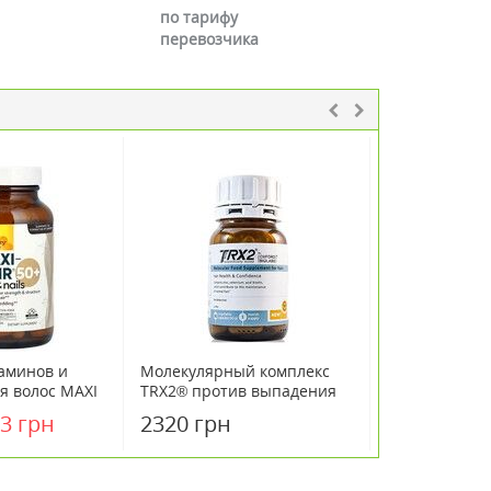
по тарифу
перевозчика
аминов и
Молекулярный комплекс
Диетическая 
я волос MAXI
TRX2® против выпадения
Ducray Anacap
Кантри
волос 90 капсул
капсул
3 грн
2320 грн
1232 грн
Life 60 капсул