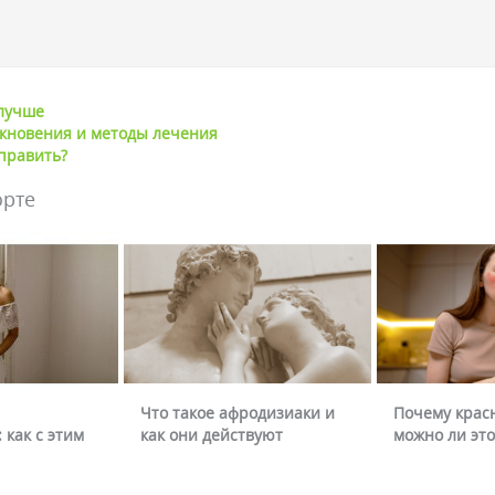
лучше
кновения и методы лечения
справить?
орте
Что такое афродизиаки и
Почему крас
 как с этим
как они действуют
можно ли это