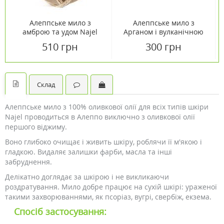
Алеппське мило з
Алеппське мило з
амброю та удом Najel
Арганом і вулканічною
150 г
глиною Najel 100 г
510 грн
300 грн
Склад
Алеппське мило з 100% оливкової олії для всіх типів шкіри
Najel проводиться в Алеппо виключно з оливкової олії
першого віджиму.
Воно глибоко очищає і живить шкіру, роблячи її м'якою і
гладкою. Видаляє залишки фарби, масла та інші
забруднення.
Делікатно доглядає за шкірою і не викликаючи
роздратування. Мило добре працює на сухій шкірі: ураженої
такими захворюваннями, як псоріаз, вугрі, свербіж, екзема.
Спосіб застосування: