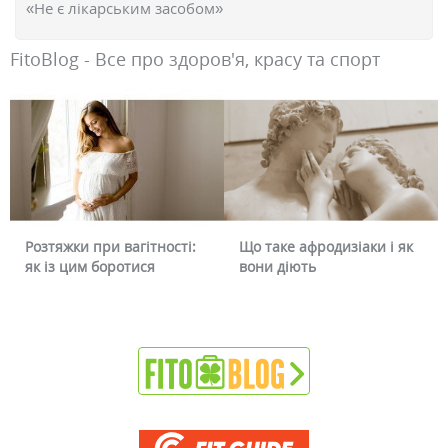
«Не є лікарським засобом»
FitoBlog - Все про здоров'я, красу та спорт
вагітності:
Що таке афродизіаки і як
Чому червоніє о
отися
вони діють
чи можна це пр