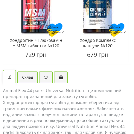
Хондроїтин + Глюкозамін
Хондро Комплекс
+ MSM таблетки №120
капсули №120
ТМ Вансітон / Vansiton
729 грн
679 грн
Склад
Animal Flex 44 packs Universal Nutrition - це комплексний
препарат призначений для захисту суглобів.
Хондропротектор для суглобів допоможе вберегтися від
травм при важких фізичних навантаженнях. Забезпечить
надійний захист сполучної тканини та гарантує її швидке
відновлення в разі пошкодження, що особливо актуально
для людей похилого віку. Universal Nutrition Animal Flex 44
packs підходить як для жінок, так і для чоловіків. Є чудовою