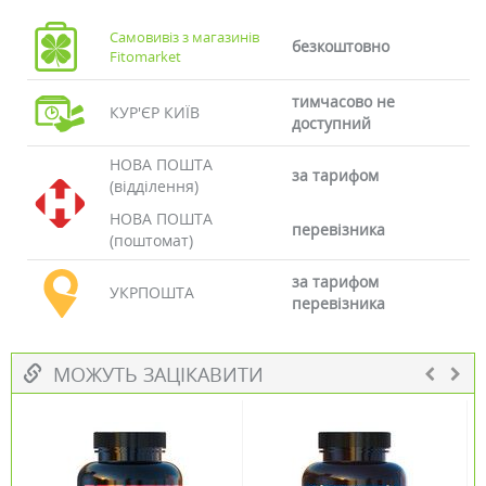
Самовивіз з магазинів
безкоштовно
Fitomarket
тимчасово не
КУР'ЄР КИЇВ
доступний
НОВА ПОШТА
за тарифом
(відділення)
НОВА ПОШТА
перевізника
(поштомат)
за тарифом
УКРПОШТА
перевізника
МОЖУТЬ ЗАЦІКАВИТИ