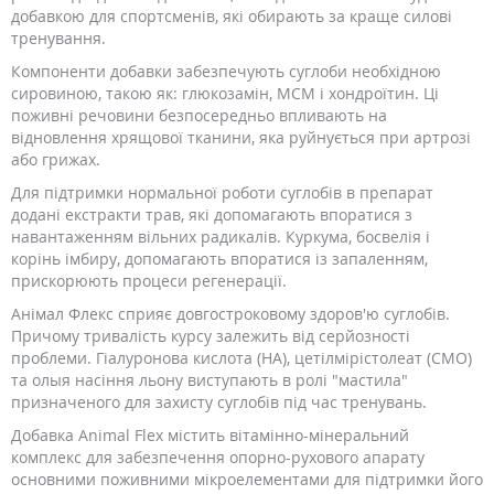
добавкою для спортсменів, які обирають за краще силові
тренування.
Компоненти добавки забезпечують суглоби необхідною
сировиною, такою як: глюкозамін, МСМ і хондроїтин. Ці
поживні речовини безпосередньо впливають на
відновлення хрящової тканини, яка руйнується при артрозі
або грижах.
Для підтримки нормальної роботи суглобів в препарат
додані екстракти трав, які допомагають впоратися з
навантаженням вільних радикалів. Куркума, босвелія і
корінь імбиру, допомагають впоратися із запаленням,
прискорюють процеси регенерації.
Анімал Флекс сприяє довгостроковому здоров'ю суглобів.
Причому тривалість курсу залежить від серйозності
проблеми. Гіалуронова кислота (HA), цетілмірістолеат (CMO)
та олыя насіння льону виступають в ролі "мастила"
призначеного для захисту суглобів під час тренувань.
Добавка Animal Flex містить вітамінно-мінеральний
комплекс для забезпечення опорно-рухового апарату
основними поживними мікроелементами для підтримки його