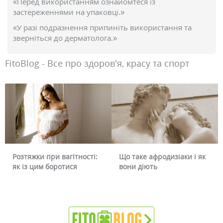
«Перед використанням ознайомтеся із
застереженнями на упаковці.»
«У разі подразнення припиніть використання та
зверніться до дерматолога.»
FitoBlog - Все про здоров'я, красу та спорт
ри вагітності:
Що таке афродизіаки і як
Чому червоні
боротися
вони діють
чи можна це