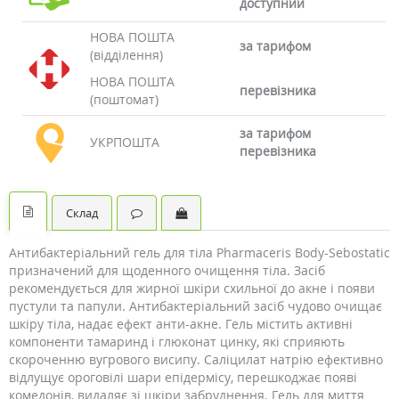
доступний
НОВА ПОШТА
за тарифом
(відділення)
НОВА ПОШТА
перевізника
(поштомат)
за тарифом
УКРПОШТА
перевізника
Склад
Антибактеріальний гель для тіла Pharmaceris Body-Sebostatic
призначений для щоденного очищення тіла. Засіб
рекомендується для жирної шкіри схильної до акне і появи
пустули та папули. Антибактеріальний засіб чудово очищає
шкіру тіла, надає ефект анти-акне. Гель містить активні
компоненти тамаринд і глюконат цинку, які сприяють
скороченню вугрового висипу. Саліцилат натрію ефективно
відлущує ороговілі шари епідермісу, перешкоджає появі
комедонів, видаляє зі шкіри забруднення. Гель для миття