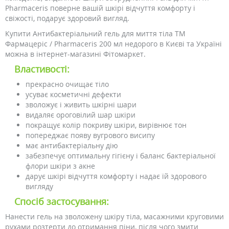
Pharmaceris поверне вашій шкірі відчуття комфорту і
свіжості, подарує здоровий вигляд.
Купити Антибактеріальний гель для миття тіла ТМ
Фармацеріс / Pharmaceris 200 мл недорого в Києві та Україні
можна в інтернет-магазині Фітомаркет.
Властивості:
прекрасно очищає тіло
усуває косметичні дефекти
зволожує і живить шкірні шари
видаляє ороговілий шар шкіри
покращує колір покриву шкіри, вирівнює тон
попереджає появу вугрового висипу
має антибактеріальну дію
забезпечує оптимальну гігієну і баланс бактеріальної
флори шкіри з акне
дарує шкірі відчуття комфорту і надає їй здорового
вигляду
Спосіб застосування:
Нанести гель на зволожену шкіру тіла, масажними круговими
рухами розтерти до отримання піни, після чого змити