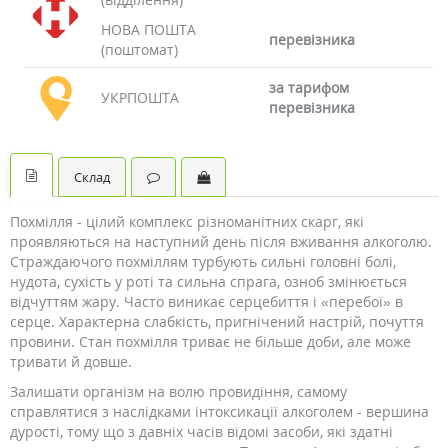
НОВА ПОШТА
перевізника
(поштомат)
за тарифом
УКРПОШТА
перевізника
Склад
Похмілля - цілий комплекс різноманітних скарг, які
проявляються на наступний день після вживання алкоголю.
Страждаючого похміллям турбують сильні головні болі,
нудота, сухість у роті та сильна спрага, озноб змінюється
відчуттям жару. Часто виникає серцебиття і «перебої» в
серце. Характерна слабкість, пригнічений настрій, почуття
провини. Стан похмілля триває не більше доби, але може
тривати й довше.
Залишати організм на волю провидіння, самому
справлятися з наслідками інтоксикації алкоголем - вершина
дурості, тому що з давніх часів відомі засоби, які здатні