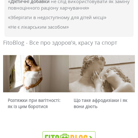
«
Дієтичні добавки
не слід використовувати як заміну
повноцінного раціону харчування»
«Зберігати в недоступному для дітей місці»
«Не є лікарським засобом»
FitoBlog - Все про здоров'я, красу та спорт
Що таке афродизіаки і як
Чому червоніє обличчя і
вони діють
чи можна це прибрати