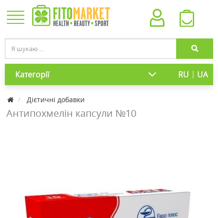
|
Категорії
RU
UA
Дієтичні добавки
Антипохмелін капсули №10