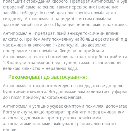
полегшити страждання хворого. Препарат Антипохмелін був
створений саме на основі таких перевірених і вивчених
засобів, і об'єднує їх в собі для полегшення похмільного
синдрому. Антипохмелін на ряду зі зняттям похмілля
здатний запобігати його. Підвищує переносимість алкоголю.
Антипохмелін - препарат, який знижує токсичний вплив
алкоголю. Прийом Антипохмелину найбільш ефективний під
час вживання алкоголю (1-2 капсули), що дозволяє
попередити стан похмілля. Якщо ви не прийняли
Антипохмелін вчасно і похмілля настало, потрібно прийняти
1-3 капсули в залежності від ступеня тяжкості, запиваючи
великою кількістю мінеральної води.
Рекомендації до застосування:
Антипохмелін також рекомендується як додаткове джерело
бурштинової кислоти. Він допоможе вам залишатися у формі
до і після прийому алкогольних напоїв.
Антипохмелін успішно усуває симптоми похмілля; допомагає
його уникнути, якщо препарат прийняти перед вживанням
алкоголю; допомагає при отруєннях неякісними
алкогольними напоями; змішуванні різних алкогольних
напоїв