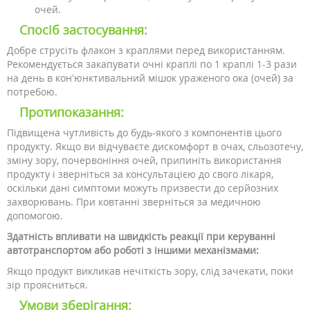
очей.
Спосіб застосування:
Добре струсіть флакон з краплями перед використанням.
Рекомендується закапувати очні краплі по 1 краплі 1-3 рази
на день в кон’юнктивальний мішок ураженого ока (очей) за
потребою.
Протипоказання:
Підвищена чутливість до будь-якого з компонентів цього
продукту. Якщо ви відчуваєте дискомфорт в очах, сльозотечу,
зміну зору, почервоніння очей, припиніть використання
продукту і зверніться за консультацією до свого лікаря,
оскільки дані симптоми можуть призвести до серйозних
захворювань. При ковтанні зверніться за медичною
допомогою.
Здатність впливати на швидкість реакції при керуванні
автотранспортом або роботі з іншими механізмами:
Якщо продукт викликав нечіткість зору, слід зачекати, поки
зір проясниться.
Умови зберігання: