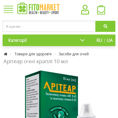
|
Категорії
RU
UA
Товари для здоров'я
Засоби для очей
Арітеар очні краплі 10 мл