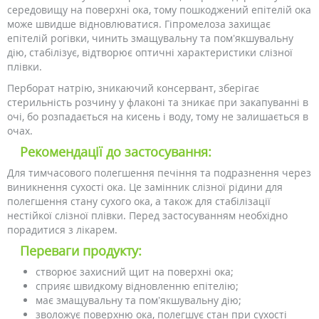
середовищу на поверхні ока, тому пошкоджений епітелій ока
може швидше відновлюватися. Гіпромелоза захищає
епітелій рогівки, чинить змащувальну та пом’якшувальну
дію, стабілізує, відтворює оптичні характеристики слізної
плівки.
Перборат натрію, зникаючий консервант, зберігає
стерильність розчину у флаконі та зникає при закапуванні в
очі, бо розпадається на кисень і воду, тому не залишається в
очах.
Рекомендації до застосування:
Для тимчасового полегшення печіння та подразнення через
виникнення сухості ока. Це замінник слізної рідини для
полегшення стану сухого ока, а також для стабілізації
нестійкої слізної плівки. Перед застосуванням необхідно
порадитися з лікарем.
Переваги продукту:
створює захисний щит на поверхні ока;
сприяє швидкому відновленню епітелію;
має змащувальну та пом’якшувальну дію;
зволожує поверхню ока, полегшує стан при сухості