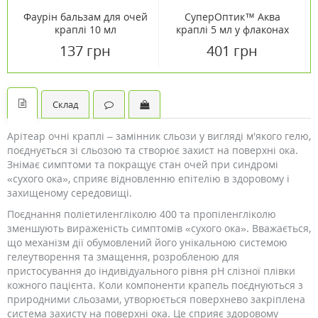
Фаурін бальзам для очей
СуперОптик™ Аква
краплі 10 мл
краплі 5 мл у флаконах
№2
137 грн
401 грн
Склад
Арітеар очні краплі – замінник сльози у вигляді м'якого гелю,
поєднується зі сльозою та створює захист на поверхні ока.
Знімає симптоми та покращує стан очей при синдромі
«сухого ока», сприяє відновленню епітелію в здоровому і
захищеному середовищі.
Поєднання поліетиленгліколю 400 та пропіленгліколю
зменшують вираженість симптомів «сухого ока». Вважається,
що механізм дії обумовлений його унікальною системою
гелеутворення та змащення, розробленою для
пристосування до індивідуального рівня рН слізної плівки
кожного пацієнта. Коли компоненти крапель поєднуються з
природними сльозами, утворюється поверхнево закріплена
система захисту на поверхні ока. Це сприяє здоровому