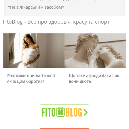
«Не є лікарським засобом»
FitoBlog - Все про здоров'я, красу та спорт
Що таке афродизіаки і як
Чому червоніє обличчя і
вони діють
чи можна це прибрати