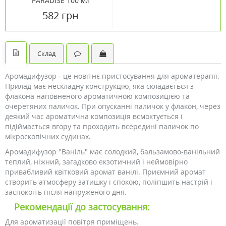
PARADISE 100 мл
582 грн
Склад
Аромадифузор - це новітнє пристосування для ароматерапії.
Прилад має нескладну конструкцію, яка складається з
флакона наповненого ароматичною композицією та
очеретяних паличок. При опусканні паличок у флакон, через
деякий час ароматична композиція всмоктується і
підіймається вгору та проходить всередині паличок по
мікроскопічних судинах.
Аромадифузор "Ваніль" має солодкий, бальзамово-ванільний
теплий, ніжний, загадково екзотичний і неймовірно
привабливий квітковий аромат ванілі. Приємний аромат
створить атмосферу затишку і спокою, поліпшить настрій і
заспокоїть після напруженого дня.
Рекомендації до застосування:
Для ароматизації повітря приміщень.