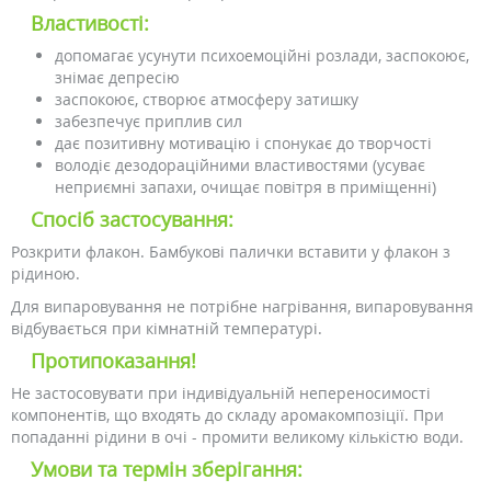
Властивості:
допомагає усунути психоемоційні розлади, заспокоює,
знімає депресію
заспокоює, створює атмосферу затишку
забезпечує приплив сил
дає позитивну мотивацію і спонукає до творчості
володіє дезодораційними властивостями (усуває
неприємні запахи, очищає повітря в приміщенні)
Спосіб застосування:
Розкрити флакон. Бамбукові палички вставити у флакон з
рідиною.
Для випаровування не потрібне нагрівання, випаровування
відбувається при кімнатній температурі.
Протипоказання!
Не застосовувати при індивідуальній непереносимості
компонентів, що входять до складу аромакомпозіції. При
попаданні рідини в очі - промити великому кількістю води.
Умови та термін зберігання: