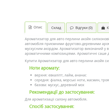
Опис
Склад
Відгуки (0)
К
Ароматизатор для авто перлини акойя силіконові
автомобіля приємними фруктово-деревними аромат
мускусним акордом. Ароматизатор виконаний у в
ароматичними композиціями. Ароматичні саше дл
Купити Ароматизатор для авто перлини акойя сил
Ноти аромату:
верхня: евкаліпт, лайм, ананас
середня: фіалка, морські ноти, жасмин, тро
базова: мускус, деревний мох
Рекомендації до застосування:
Для ароматизації салону автомобіля.
Спосіб застосування: