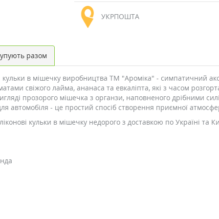
УКРПОШТА
упують разом
 кульки в мішечку виробництва ТМ "Ароміка" - симпатичний акс
ами свіжого лайма, ананаса та евкаліпта, які з часом розгорт
игляді прозорого мішечка з органзи, наповненого дрібними с
я автомобіля - це простий спосіб створення приємної атмосфе
іконові кульки в мішечку недорого з доставкою по Україні та К
янда