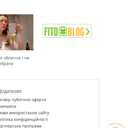
є обличчя і чи
ибрати
Додатково
говір публічної оферти
раншиза
ови використання сайту
літика конфіденційності
артнерська програма