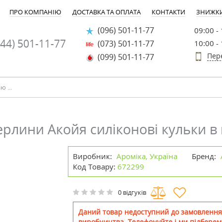
ПРО КОМПАНІЮ
ДОСТАВКА ТА ОПЛАТА
КОНТАКТИ
ЗНИЖК
(096) 501-11-77
09:00 -
44) 501-11-77
(073) 501-11-77
10:00 -
Пер
(099) 501-11-77
рлини Акойя силіконові кульки в
Виробник:
Ароміка, Україна
Бренд:
Код Товару:
672299
0 відгуків
Даний товар недоступний до замовлення
виробництва. Телефонуйте і ми підберем