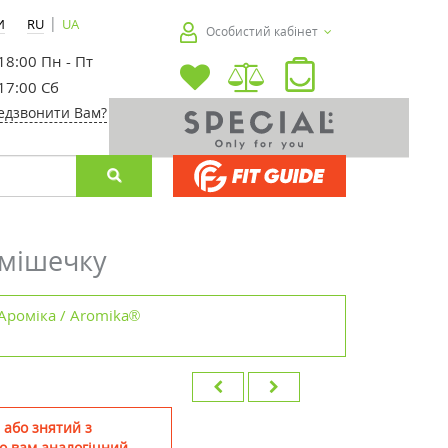
|
И
RU
UA
Особистий кабінет
 18:00 Пн - Пт
 17:00 Сб
едзвонити Вам?
 мішечку
Ароміка / Aromika®
 або знятий з
о вам аналогічний