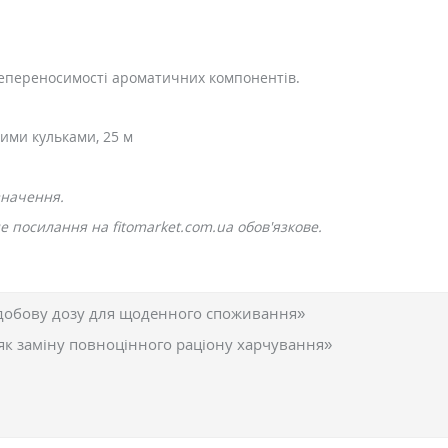
непереносимості ароматичних компонентів.
ими кульками, 25 м
значення.
 посилання на fitomarket.com.ua обов'язкове.
добову дозу для щоденного споживання»
як заміну повноцінного раціону харчування»