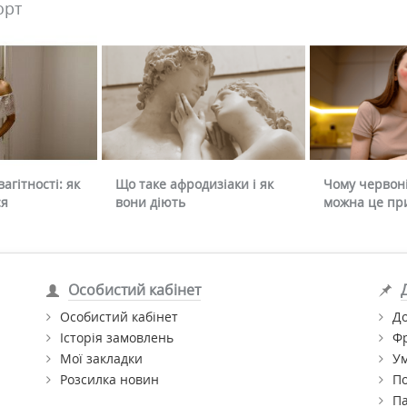
орт
агітності: як
Що таке афродизіаки і як
Чому червоні
ся
вони діють
можна це пр
Особистий кабінет
Особистий кабінет
До
Історія замовлень
Ф
Мої закладки
Ум
Розсилка новин
По
П