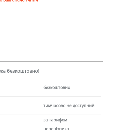
авка безкоштовно!
безкоштовно
тимчасово не доступний
за тарифом
перевізника