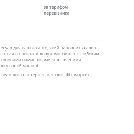
за тарифом
перевізника
есуар для вашого авто, який наповнить салон
аються в ніжно-квіткову композицію з глибоким
иліконовими намистинами, просоченими
ри у вашій машині.
иєву можна в інтернет-магазині Фітомаркет