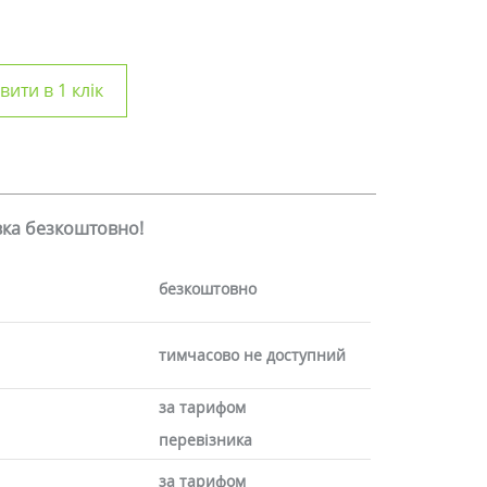
ити в 1 клік
авка безкоштовно!
безкоштовно
тимчасово не доступний
за тарифом
перевізника
за тарифом