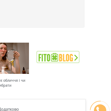
є обличчя і чи
ибрати
Додатково