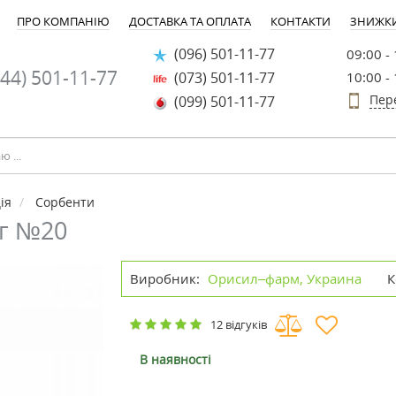
ПРО КОМПАНІЮ
ДОСТАВКА ТА ОПЛАТА
КОНТАКТИ
ЗНИЖК
(096) 501-11-77
09:00 -
44) 501-11-77
(073) 501-11-77
10:00 -
Пер
(099) 501-11-77
ія
Сорбенти
 г №20
Виробник:
Орисил–фарм, Украина
К
12 відгуків
В наявності