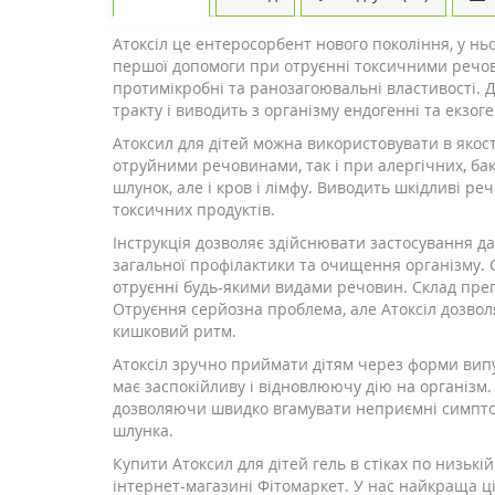
Атоксіл це ентеросорбент нового покоління, у ньо
першої допомоги при отруєнні токсичними речови
протимікробні та ранозагоювальні властивості. 
тракту і виводить з організму ендогенні та екзо
Атоксил для дітей можна використовувати в якос
отруйними речовинами, так і при алергічних, ба
шлунок, але і кров і лімфу. Виводить шкідливі р
токсичних продуктів.
Інструкція дозволяє здійснювати застосування дан
загальної профілактики та очищення організму. 
отруєнні будь-якими видами речовин. Склад пре
Отруєння серйозна проблема, але Атоксіл дозво
кишковий ритм.
Атоксіл зручно приймати дітям через форми випу
має заспокійливу і відновлюючу дію на організм.
дозволяючи швидко вгамувати неприємні симптом
шлунка.
Купити Атоксил для дітей гель в стіках по низькі
інтернет-магазині Фітомаркет. У нас найкраща 