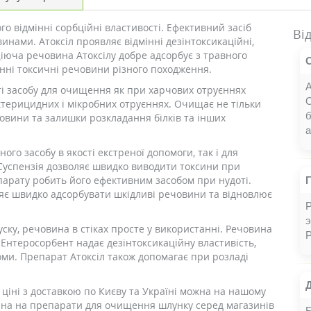
го відмінні сорбційні властивості. Ефективний засіб
Ві
нами. Атоксіл проявляє відмінні дезінтоксикаційні,
Діюча речовина Атоксілу добре адсорбує з травного
генні токсичні речовини різного походження.
А
ті засобу для очищення як при харчових отруєннях
О
ктерицидних і мікробних отруєннях. Очищає не тільки
ечовини та залишки розкладання білків та інших
а
ого засобу в якості екстреної допомоги, так і для
Суспензія дозволяє швидко виводити токсини при
парату робить його ефективним засобом при нудоті.
ляє швидко адсорбувати шкідливі речовини та відновлює
э
ску, речовина в стіках просте у використанні. Речовина
Р
 Ентеросорбент надає дезінтоксикаційну властивість,
и. Препарат Атоксіл також допомагає при розладі
й ціні з доставкою по Києву та Україні можна на нашому
ціна на препарати для очищення шлунку серед магазинів
Б