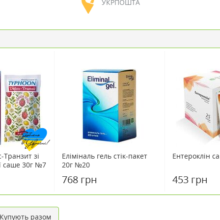
УКРПОШТА
-Транзит зi
Еліміналь гель стік-пакет
Ентероклін с
ї саше 30г №7
20г №20
768 грн
453 грн
упують разом