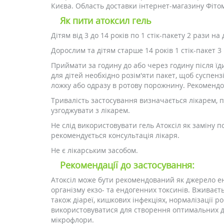
Києва. Область доставки інтернет-магазину Фітом
Як пити атоксил гель
Дітям від 3 до 14 років по 1 стік-пакету 2 рази на 
Дорослим та дітям старше 14 років 1 стік-пакет 3
Приймати за годину до або через годину після ї
для дітей необхідно розім'яти пакет, щоб суспенз
ложку або одразу в ротову порожнину. Рекомендо
Тривалість застосування визначається лікарем, п
узгоджувати з лікарем.
Не слід використовувати гель Атоксіл як заміну 
рекомендується консультація лікаря.
Не є лікарським засобом.
Рекомендації до застосування:
Атоксіл може бути рекомендований як джерело е
організму екзо- та ендогенних токсинів. Вживаєт
також діареї, кишкових інфекціях, нормалізації 
використовуватися для створення оптимальних ді
мікрофлори.