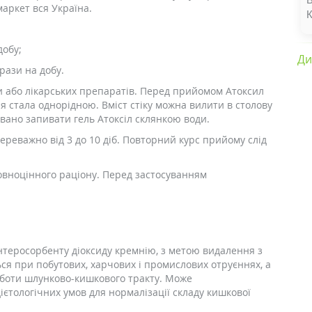
аркет вся Україна.
добу;
Ди
 рази на добу.
ди або лікарських препаратів. Перед прийомом Атоксил
ія стала однорідною. Вміст стіку можна вилити в столову
вано запивати гель Атоксіл склянкою води.
ереважно від 3 до 10 діб. Повторний курс прийому слід
повноцінного раціону. Перед застосуванням
нтеросорбенту діоксиду кремнію, з метою видалення з
ься при побутових, харчових і промислових отруєннях, а
роботи шлунково-кишкового тракту. Може
єтологічних умов для нормалізації складу кишкової