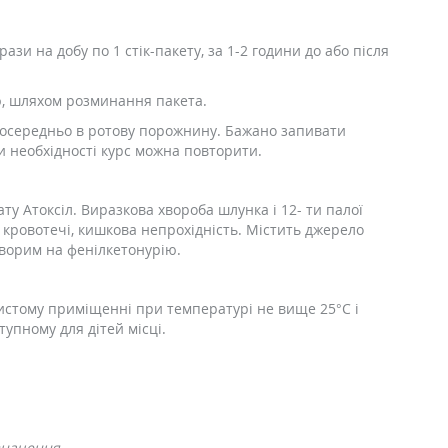
рази на добу по 1 стік-пакету, за 1-2 години до або після
, шляхом розминання пакета.
посередньо в ротову порожнину. Бажано запивати
ри необхідності курс можна повторити.
ту Атоксіл. Виразкова хвороба шлунка і 12- ти палої
і кровотечі, кишкова непрохідність. Містить джерело
хворим на фенілкетонурію.
чистому приміщенні при температурі не вище 25°C і
тупному для дітей місці.
значення.