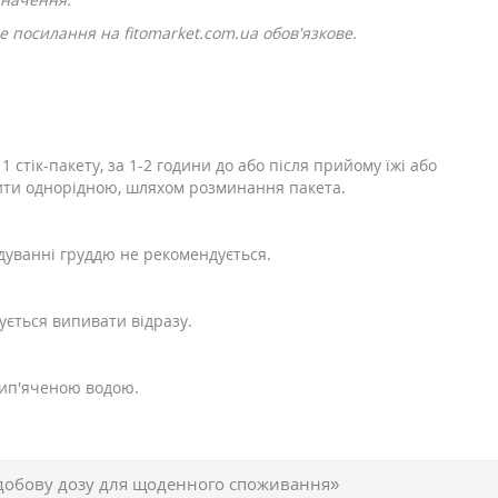
 посилання на fitomarket.com.ua обов'язкове.
1 стік-пакету, за 1-2 години до або після прийому їжі або
ити однорідною, шляхом розминання пакета.
одуванні груддю не рекомендується.
ується випивати відразу.
ип'яченою водою.
добову дозу для щоденного споживання»