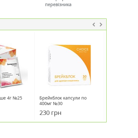
перевізника
аше 4г №25
Брейкблок капсули по
Клінхелп кап
400мг №30
№30
230 грн
230 грн