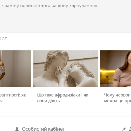
як заміну повноцінного раціону харчування»
орт
агітності: як
Що таке афродизіаки і як
Чому червоні
ся
вони діють
можна це пр
Особистий кабінет