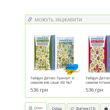
МОЖУТЬ ЗАЦІКАВИТИ
Тайфун Детокс-Транзит зi
Тайфун Детокс
смаком ківі саше 30г №7
смаком пiтаха
536 грн
536 грн
Опис
Склад
Відгуки (12)
К