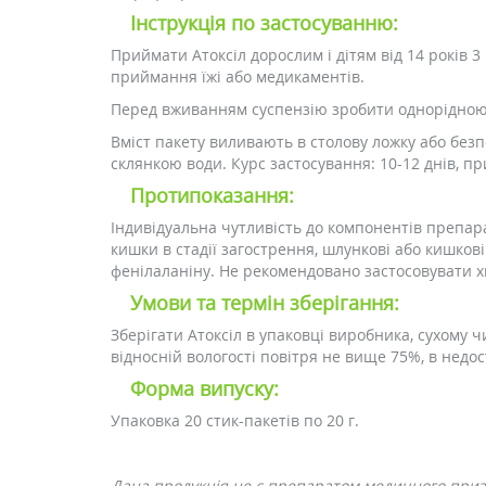
Інструкція по застосуванню:
Приймати Атоксіл дорослим і дітям від 14 років 3 
приймання їжі або медикаментів.
Перед вживанням суспензію зробити однорідною
Вміст пакету виливають в столову ложку або без
склянкою води. Курс застосування: 10-12 днів, п
Протипоказання:
Індивідуальна чутливість до компонентів препара
кишки в стадії загострення, шлункові або кишков
фенілаланіну. Не рекомендовано застосовувати 
Умови та термін зберігання:
Зберігати Атоксіл в упаковці виробника, сухому 
відносній вологості повітря не вище 75%, в недос
Форма випуску:
Упаковка 20 стик-пакетів по 20 г.
Дана продукція не є препаратом медичного при