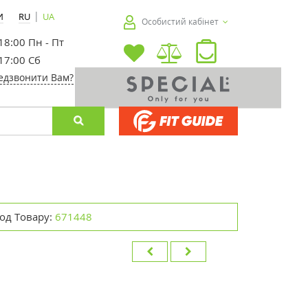
|
И
RU
UA
Особистий кабінет
 18:00 Пн - Пт
 17:00 Сб
едзвонити Вам?
од Товару:
671448