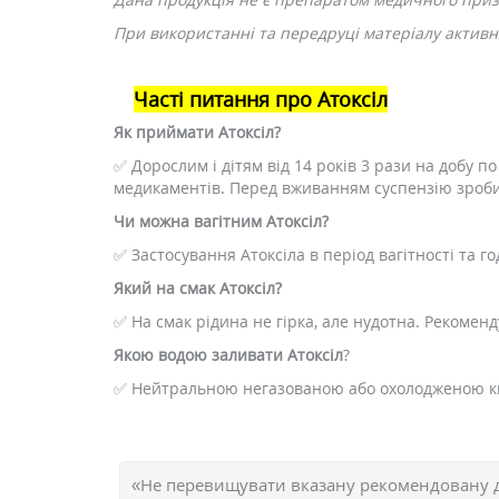
При використанні та передруці матеріалу активне
Часті питання про Атоксіл
Як приймати Атоксіл?
✅ Дорослим і дітям від 14 років 3 рази на добу по 
медикаментів. Перед вживанням суспензію зроб
Чи можна вагітним Атоксіл?
✅ Застосування Атоксіла в період вагітності та г
Який на смак Атоксіл?
✅ На смак рідина не гірка, але нудотна. Рекоменд
Якою водою заливати Атоксіл
?
✅ Нейтральною негазованою або охолодженою к
«Не перевищувати вказану рекомендовану 