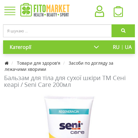
|
Категорії
RU
UA
Товари для здоров'я
Засоби по догляду за
лежачими хворими
Бальзам для тіла для сухої шкіри ТМ Сені
кеарі / Seni Care 200мл