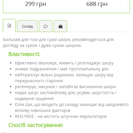
200 мл
загрубілих недоліків
299 грн
688 грн
шкіри 200 мл
Склад
Бальзам для тіла для сухої шкіри, рекомендується для
догляду за сухою і дуже сухою шкірою.
Властивості:
ефективно зволожує, живить і розгладжує шкіру
знімає подразнення і має протизапальну дію
нейтралізує вільні радикали, захищає шкіру від
передчасного старіння
регенерує, зміцнює і запобігає висиханню шкіри
надає шкірі заспокійливу дію, усуває шорсткість і
надмірне лущення
Олія Ши, що входить до складу захищає від шкідливого
впливу зовнішніх факторів
REG-FREE - не містить штучних емульгаторів
Спосіб застосування: