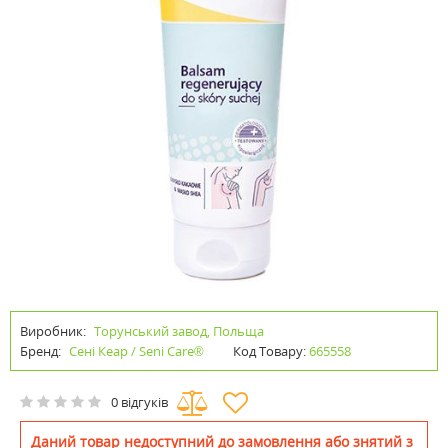
Виробник:
Торунський завод, Польща
Бренд:
Сені Кеар / Seni Care®
Код Товару:
665558
0 відгуків
Даний товар недоступний до замовлення або знятий з