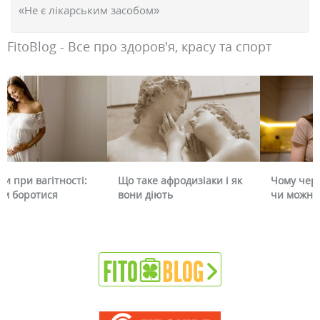
«Не є лікарським засобом»
FitoBlog - Все про здоров'я, красу та спорт
Що таке афродизіаки і як
Чому червоніє обличчя і
вони діють
чи можна це прибрати