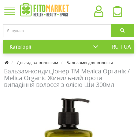
|
Категорії
RU
UA
Догляд за волоссям
Бальзами для волосся
Бальзам-кондиціонер ТМ Меліса Органік /
Melica Organic Живильний проти
випадіння волосся з олією Ши 300мл