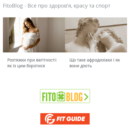
FitoBlog - Все про здоров'я, красу та спорт
Що таке афродизіаки і як
Чому червоніє обличчя і
вони діють
чи можна це прибрати