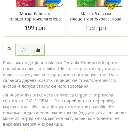
Маска-бальзам
Маска-бальзам
плацентарно-колагенова
плацентарно-колагенова
для фарбованого волосся
для всіх типів волосся
199 грн
199 грн
Біоголд з біо-золотом і
Біоголд з біо-золотом і
кератином 150 мл
кератином 150 мл
Бальзам-кондиціонер Меліса Органік Живильний проти
випадіння волосся з олією Ши та екстрактом аїру живить
волосся, стимулює його зростання і покращує стан. Олія
сального дерева живить і відновлює структуру волосся,
екстракт лопуха стимулює його зростання.
Лінія органічної косметики "Melica Organic" отримала
сертифікат SIC GLOBAL LLP на виробництво, переробку,
маркування і збут органічних косметичних засобів. Не
викликає подразнення шкіри голови (відсутність агресивних
миючих інгредієнтів), містить натуральні компоненти, не
викликає алергічних реакцій.