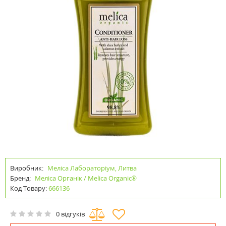
Виробник:
Меліса Лабораторіум, Литва
Бренд:
Меліса Органік / Melica Organic®
Код Товару:
666136
0 відгуків