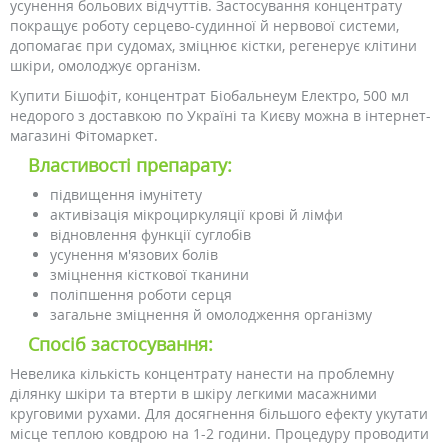
усунення больових відчуттів. Застосування концентрату
покращує роботу серцево-судинної й нервової системи,
допомагає при судомах, зміцнює кістки, регенерує клітини
шкіри, омолоджує організм.
Купити Бішофіт, концентрат Біобальнеум Електро, 500 мл
недорого з доставкою по Україні та Києву можна в інтернет-
магазині Фітомаркет.
Властивості препарату:
підвищення імунітету
активізація мікроциркуляції крові й лімфи
відновлення функції суглобів
усунення м'язових болів
зміцнення кісткової тканини
поліпшення роботи серця
загальне зміцнення й омолодження організму
Спосіб застосування:
Невелика кількість концентрату нанести на проблемну
ділянку шкіри та втерти в шкіру легкими масажними
круговими рухами. Для досягнення більшого ефекту укутати
місце теплою ковдрою на 1-2 години. Процедуру проводити