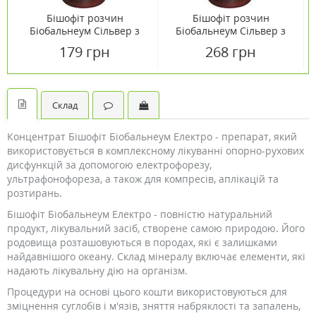
Бішофіт розчин
Бішофіт розчин
Біобальнеум Сільвер з
Біобальнеум Сільвер з
колоїдним сріблом 500мл
колоїдним сріблом 850
179 грн
268 грн
мл
Склад
Концентрат Бішофіт Біобальнеум Електро - препарат, який
використовується в комплексному лікуванні опорно-рухових
дисфункцій за допомогою електрофорезу,
ультрафонофореза, а також для компресів, аплікацій та
розтирань.
Бішофіт Біобальнеум Електро - повністю натуральний
продукт, лікувальний засіб, створене самою природою. Його
родовища розташовуються в породах, які є залишками
найдавнішого океану. Склад мінералу включає елементи, які
надають лікувальну дію на організм.
Процедури на основі цього кошти використовуються для
зміцнення суглобів і м'язів, зняття набряклості та запалень,