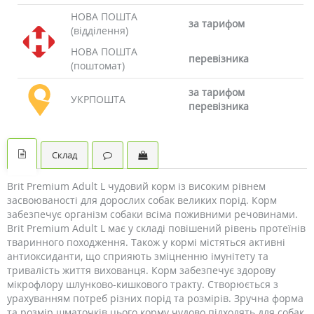
НОВА ПОШТА
за тарифом
(відділення)
НОВА ПОШТА
перевізника
(поштомат)
за тарифом
УКРПОШТА
перевізника
Склад
Brit Premium Adult L чудовий корм із високим рівнем
засвоюваності для дорослих собак великих порід. Корм
забезпечує організм собаки всіма поживними речовинами.
Brit Premium Adult L має у складі повішений рівень протеїнів
тваринного походження. Також у кормі містяться активні
антиоксиданти, що сприяють зміцненню імунітету та
тривалість життя вихованця. Корм забезпечує здорову
мікрофлору шлунково-кишкового тракту. Створюється з
урахуванням потреб різних порід та розмірів. Зручна форма
та розмір шматочків цього корму чудово підходять для собак