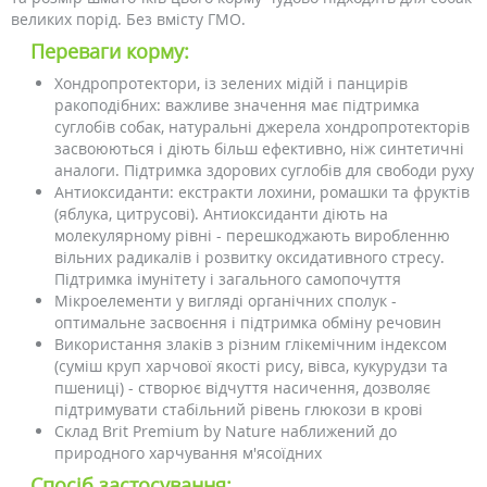
великих порід. Без вмісту ГМО.
Переваги корму:
Хондропротектори, із зелених мідій і панцирів
ракоподібних: важливе значення має підтримка
суглобів собак, натуральні джерела хондропротекторів
засвоюються і діють більш ефективно, ніж синтетичні
аналоги. Підтримка здорових суглобів для свободи руху
Антиоксиданти: екстракти лохини, ромашки та фруктів
(яблука, цитрусові). Антиоксиданти діють на
молекулярному рівні - перешкоджають виробленню
вільних радикалів і розвитку оксидативного стресу.
Підтримка імунітету і загального самопочуття
Мікроелементи у вигляді органічних сполук -
оптимальне засвоєння і підтримка обміну речовин
Використання злаків з різним глікемічним індексом
(суміш круп харчової якості рису, вівса, кукурудзи та
пшениці) - створює відчуття насичення, дозволяє
підтримувати стабільний рівень глюкози в крові
Склад Brit Premium by Nature наближений до
природного харчування м'ясоїдних
Спосіб застосування: