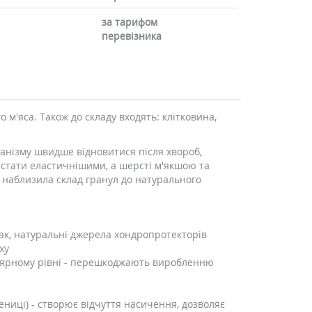
за тарифом
перевізника
 м'яса. Також до складу входять: клітковина,
ганізму швидше відновитися після хвороб,
 стати еластичнішими, а шерсті м'якшою та
 наблизила склад гранул до натурального
бак, натуральні джерела хондропротекторів
ху
кулярному рівні - перешкоджають виробленню
шениці) - створює відчуття насичення, дозволяє