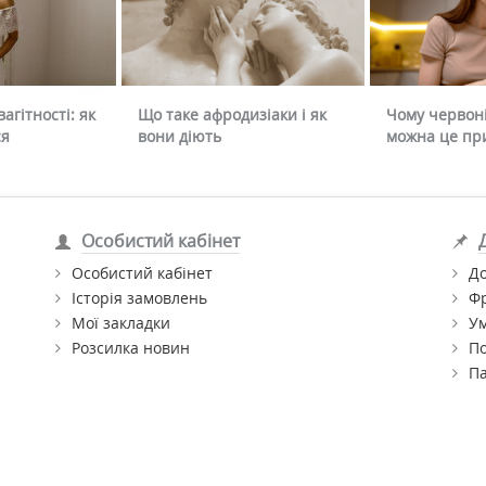
агітності: як
Що таке афродизіаки і як
Чому червоні
ся
вони діють
можна це пр
Особистий кабінет
Особистий кабінет
До
Історія замовлень
Ф
Мої закладки
Ум
Розсилка новин
По
П