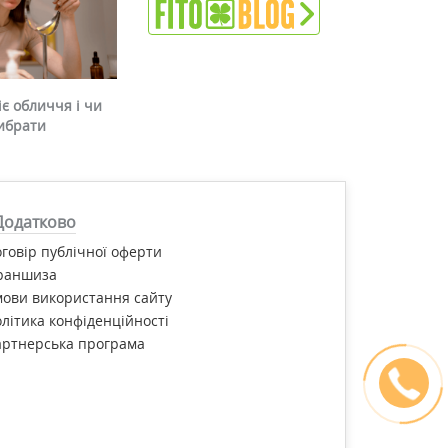
є обличчя і чи
ибрати
Додатково
говір публічної оферти
раншиза
ови використання сайту
літика конфіденційності
артнерська програма