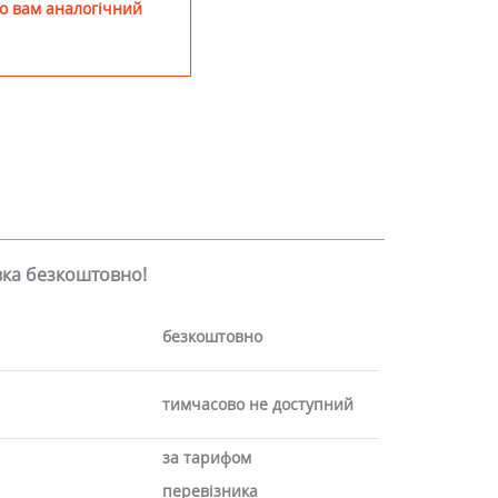
о вам аналогічний
авка безкоштовно!
безкоштовно
тимчасово не доступний
за тарифом
перевізника