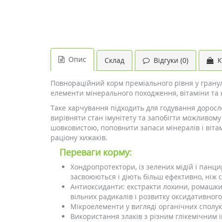
Опис
Склад
Відгуки (0)
К
Повнораційний корм преміального рівня у гранулах
елементи мінерального походження, вітаміни та 
Таке харчування підходить для годування доросл
вирівняти стан імунітету та запобігти можливом
шовковистою, поповнити запаси мінералів і віта
раціону хижаків.
Переваги корму:
Хондропротектори, із зелених мідій і панц
засвоюються і діють більш ефективно, ніж 
Антиоксиданти: екстракти лохини, ромашки
вільних радикалів і розвитку оксидативного
Мікроелементи у вигляді органічних сполук
Використання злаків з різним глікемічним і