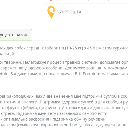
УКРПОШТА
упують разом
 для собак середніх габаритів (10-25 кг) з 45% вмістом курячого
кальцій.
ої тварини. Налагоджує процеси травної системи, допомагає ор
у зараженню у здорової особини. Допоможе зовнішнім покривам
мінів. Завдяки тому, що нова формула Brit Premium максимально
ирів ракоподібних: важливе значення має підтримка суглобів со
синтетичні аналоги. Підтримка здорових суглобів для свободи ру
 та фруктів (яблука, цитрусові). Антиоксиданти діють на моле
 стресу. Підтримка імунітету і загального самопочуття
 - оптимальне засвоєння і підтримка обміну речовин
ндексом (суміш круп харчової якості рису, вівса, кукурудзи та п