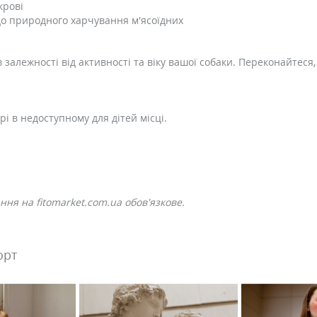
крові
до природного харчування м'ясоїдних
 залежності від активності та віку вашої собаки. Переконайтеся
рі в недоступному для дітей місці.
ня на fitomarket.com.ua обов'язкове.
орт