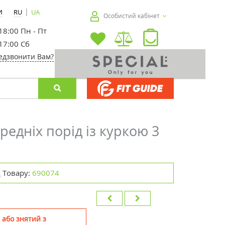
|
И
RU
UA
Особистий кабінет
 18:00 Пн - Пт
 17:00 Сб
едзвонити Вам?
редніх порід із куркою 3
 Товару:
690074
 або знятий з