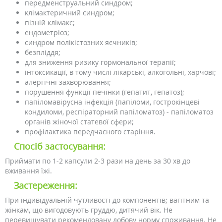
передменструальний синдром;
клімактеричний синдром;
пізній клімакс;
ендометріоз;
синдром полікістозних яєчників;
безпліддя;
для зниження ризику гормональної терапії;
інтоксикації, в тому числі лікарські, алкогольні, харчові;
алергічні захворювання;
порушення функції печінки (гепатит, гепатоз);
папіломавірусна інфекція (папіломи, гострокінцеві
кондиломи, респіраторний папіломатоз) - папіломатоз
органів жіночої статевої сфери;
профілактика передчасного старіння.
Спосіб застосування:
Приймати по 1-2 капсули 2-3 рази на день за 30 хв до
вживання їжі.
Застереження:
При індивідуальній чутливості до компонентів; вагітним та
жінкам, що вигодовують груддю, дитячий вік. Не
перевищувати рекомендовану добову норму споживання. Не