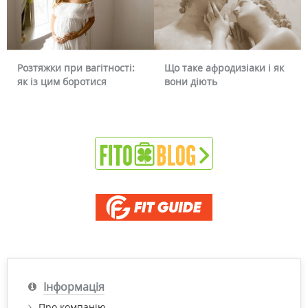
тяжки при вагітності:
Що таке афродизіаки і як
Чому 
із цим боротися
вони діють
чи мо
Інформація
Про компанію