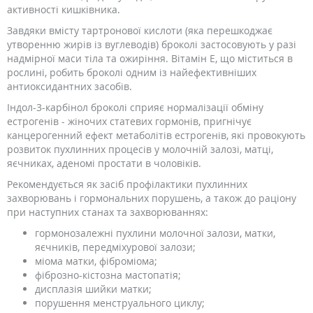
активності кишківника.
Завдяки вмісту тартронової кислоти (яка перешкоджає
утворенню жирів із вуглеводів) броколі застосовують у разі
надмірної маси тіла та ожиріння. Вітамін Е, що міститься в
рослині, робить броколі одним із найефективніших
антиоксидантних засобів.
Індол-3-карбінол броколі сприяє нормалізації обміну
естрогенів - жіночих статевих гормонів, пригнічує
канцерогенний ефект метаболітів естрогенів, які провокують
розвиток пухлинних процесів у молочній залозі, матці,
яєчниках, аденомі простати в чоловіків.
Рекомендується як засіб профілактики пухлинних
захворювань і гормональних порушень, а також до раціону
при наступних станах та захворюваннях:
гормонозалежні пухлини молочної залози, матки,
яєчників, передміхурової залози;
міома матки, фіброміома;
фіброзно-кістозна мастопатія;
дисплазія шийки матки;
порушення менструального циклу;