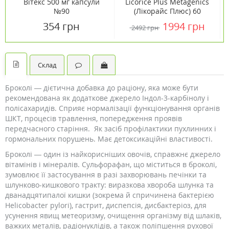
Вітекс 500 мг капсули
Licorice Plus Metagenics
№90
(Лікорайс Плюс) 60
таблеток
354 грн
1994 грн
2492 грн
Склад
Броколі — дієтична добавка до раціону, яка може бути
рекомендована як додаткове джерело Індол-3-карбінолу і
полісахаридів. Сприяє нормалізації функціонування органів
ШКТ, процесів травлення, попередження проявів
передчасного старіння. Як засіб профілактики пухлинних і
гормональних порушень. Має детоксикаційні властивості.
Броколі — один із найкорисніших овочів, справжнє джерело
вітамінів і мінералів. Сульфорафан, що міститься в броколі,
зумовлює її застосування в разі захворювань печінки та
шлунково-кишкового тракту: виразкова хвороба шлунка та
дванадцятипалої кишки (зокрема й спричинена бактерією
Helicobacter pylori), гастрит, диспепсія, дисбактеріоз, для
усунення явищ метеоризму, очищення організму від шлаків,
важких металів, радіонуклідів, а також поліпшення рухової