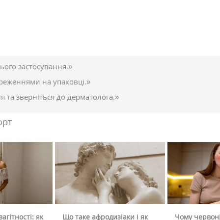
ього застосування.»
реженнями на упаковці.»
 та зверніться до дерматолога.»
орт
агітності: як
Що таке афродизіаки і як
Чому червоні