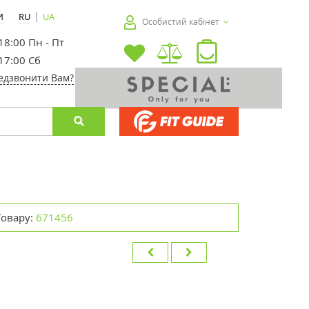
|
И
RU
UA
Особистий кабінет
 18:00 Пн - Пт
 17:00 Сб
едзвонити Вам?
Товару:
671456