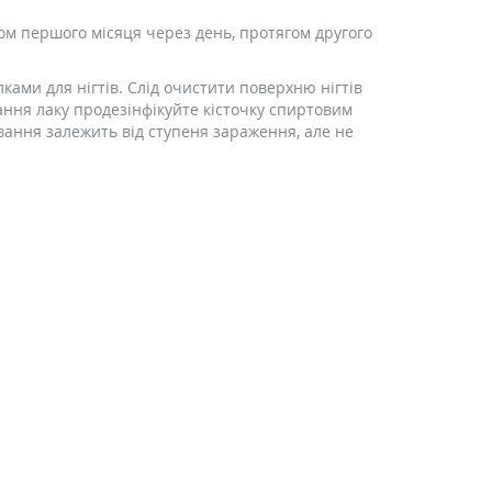
м першого місяця через день, протягом другого
ами для нігтів. Слід очистити поверхню нігтів
ання лаку продезінфікуйте кісточку спиртовим
вання залежить від ступеня зараження, але не