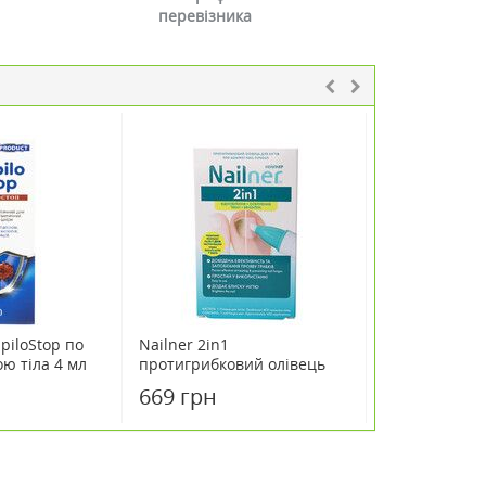
перевізника
piloStop по
Nailner 2in1
Nailner 2in1
ою тіла 4 мл
протигрибковий олівець
протигрибков
для нігтів 4 мл
нігтів 5 мл
669 грн
801 грн