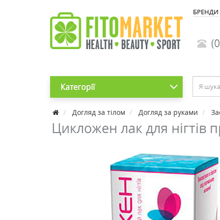
БРЕНДИ
(0
Категорії
Догляд за тілом
Догляд за руками
За
Цикложен лак для нігтів 