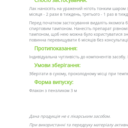
Спосіб застосування:
Лак наносять на уражений ніготь тонким шаром 
місяця - 2 рази в тиждень, третього - 1 раз в тиж
Перед початком застосування видаліть якомога б
спиртовим тампоном. Нанесіть препарат рівномір
тампоном, щоб нею можна було користуватися зно
повинна перевищувати 6 місяців без консультації
Протипоказання:
Індивідуальна чутливість до компонентів засобу. В
Умови зберігання:
Зберігати в сухому, прохолодному місці при темпе
Форма випуску:
Флакон з пензликом 3 м
Дана продукція не є лікарським засобом.
При використанні та передруку матеріалу активне