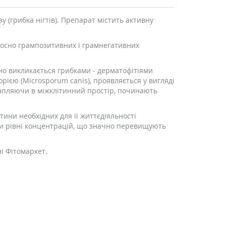
у (грибка нігтів). Препарат містить активну
ідносно грампозитивних і грамнегативних
но викликається грибками - дерматофітіями
орією (Microsporum canis), проявляється у вигляді
трапляючи в міжклітинний простір, починають
тини необхідних для її життєдіяльності
чи рівні концентрацій, що значно перевищують
і Фітомаркет.