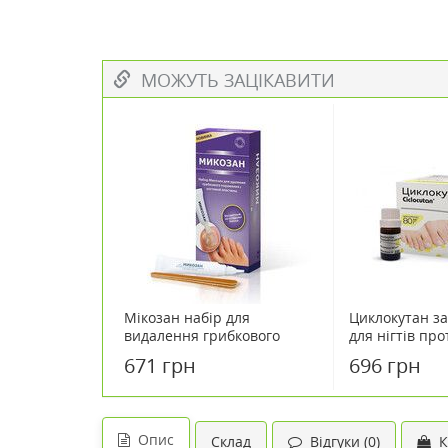
МОЖУТЬ ЗАЦІКАВИТИ
Мікозан набір для
Циклокутан з
видалення грибкового
для нігтів про
ураження нігтьової
671 грн
696 грн
пластини
Опис
Склад
Відгуки (0)
К