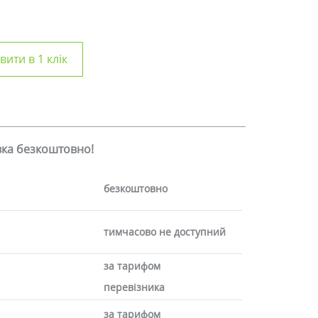
ити в 1 клік
авка безкоштовно!
безкоштовно
тимчасово не доступний
за тарифом
перевізника
за тарифом