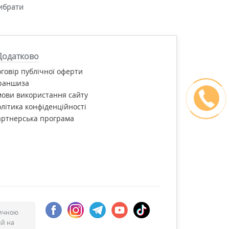
ибрати
Додатково
говір публічної оферти
раншиза
ови використання сайту
літика конфіденційності
артнерська програма
дичною
ий на