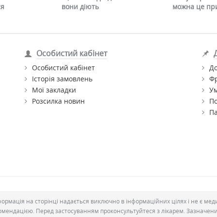
ся
вони діють
можна це пр
Особистий кабінет
Особистий кабінет
До
Історія замовлень
Ф
Мої закладки
Ум
Розсилка новин
По
П
формація на сторінці надається виключно в інформаційних цілях і не є ме
омендацією. Перед застосуванням проконсультуйтеся з лікарем. Зазначен