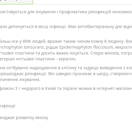
ристовується для лікування і профілактики реінфекцій оніхомікоз
ивало депонується в місці інфекції. Має антибактеріальну дію в
ільш ніж у 80% людей, вражає таким чином кожну 8 людину. Во
 Trichophyton tonsurans, рідше Epidermophyton floccosum, мікросп
гтьової пластини та досить важко лікується. Спори мікозів, по
теріал нігтьової пластини - кератин.
 інгібуванні надходження в клітину та індукції виведення з клі
перешкоджає реінфекції. Він швидко проникає в шкіру, створюю
ипинення лікування.
лакон 3 г недорого в Києві та Україні можна в інтернет-магазин
інфекції
оджає розвитку мікозу