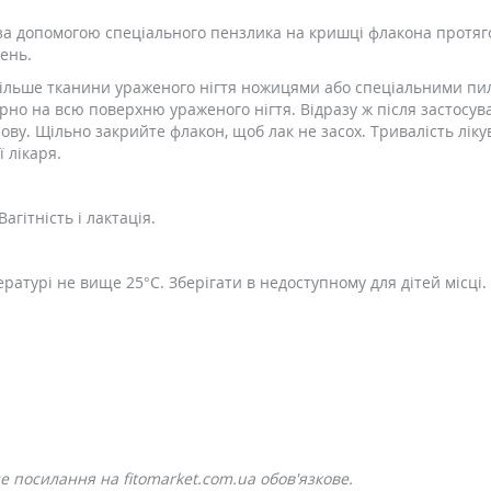
за допомогою спеціального пензлика на кришці флакона протяго
день.
ільше тканини ураженого нігтя ножицями або спеціальними пилк
но на всю поверхню ураженого нігтя. Відразу ж після застосув
ву. Щільно закрийте флакон, щоб лак не засох. Тривалість ліку
 лікаря.
агітність і лактація.
ратурі не вище 25°C. Зберігати в недоступному для дітей місці.
 посилання на fitomarket.com.ua обов'язкове.