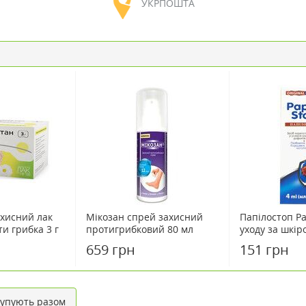
УКРПОШТА
ахисний лак
Мікозан спрей захисний
Папілостоп Pa
ти грибка 3 г
протигрибковий 80 мл
уходу за шкір
659 грн
151 грн
упують разом