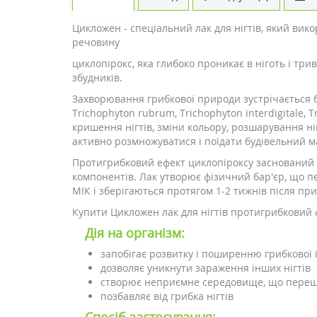
Цикложен - спеціальний лак для нігтів, який вико
речовину
циклопірокс, яка глибоко проникає в ніготь і тр
збудників.
Захворювання грибкової природи зустрічається б
Trichophyton rubrum, Trichophyton interdigitale,
кришення нігтів, зміни кольору, розшарування ні
активно розмножуватися і поїдати будівельний ма
Протигрибковий ефект циклопіроксу заснований на
компонентів. Лак утворює фізичний бар'єр, що 
МІК і зберігаються протягом 1-2 тижнів після пр
Купити Цикложен лак для нігтів протигрибковий ф
Дія на організм:
запобігає розвитку і поширенню грибкової 
дозволяє уникнути зараження інших нігтів
створює неприємне середовище, що перешк
позбавляє від грибка нігтів