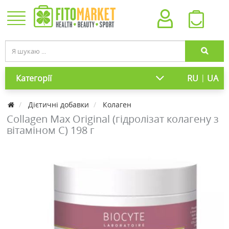
|
Категорії
RU
UA
Дієтичні добавки
Колаген
Collagen Max Original (гідролізат колагену з
вітаміном С) 198 г