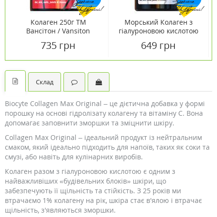
Колаген 250г ТМ
Морський Колаген з
Вансітон / Vansiton
гіалуроновою кислотою
капсули №120 ТМ
735 грн
649 грн
Вансітон / Vansiton
Склад
Biocyte Collagen Max Original – це дієтична добавка у формі
порошку на основі гідролізату колагену та вітаміну С. Вона
допомагає заповнити зморшки та зміцнити шкіру.
Collagen Max Original – ідеальний продукт із нейтральним
смаком, який ідеально підходить для напоїв, таких як соки та
смузі, або навіть для кулінарних виробів.
Колаген разом з гіалуроновою кислотою є одним з
найважливіших «будівельних блоків» шкіри, що
забезпечують її щільність та стійкість. З 25 років ми
втрачаємо 1% колагену на рік, шкіра стає в'ялою і втрачає
щільність, з'являються зморшки.