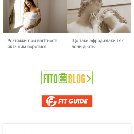
Що таке афродизіаки і як
Чому червоніє обличчя і
вони діють
чи можна це прибрати