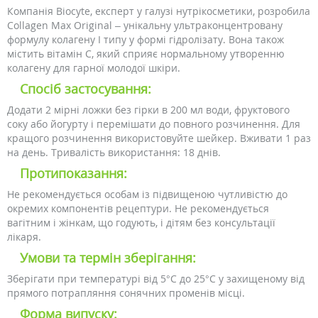
Компанія Biocyte, експерт у галузі нутрікосметики, розробила
Collagen Max Original – унікальну ультраконцентровану
формулу колагену I типу у формі гідролізату. Вона також
містить вітамін С, який сприяє нормальному утворенню
колагену для гарної молодої шкіри.
Спосіб застосування:
Додати 2 мірні ложки без гірки в 200 мл води, фруктового
соку або йогурту і перемішати до повного розчинення. Для
кращого розчинення використовуйте шейкер. Вживати 1 раз
на день. Тривалість використання: 18 днів.
Протипоказання:
Не рекомендується особам із підвищеною чутливістю до
окремих компонентів рецептури. Не рекомендується
вагітним і жінкам, що годують, і дітям без консультації
лікаря.
Умови та термін зберігання:
Зберігати при температурі від 5°С до 25°С у захищеному від
прямого потрапляння сонячних променів місці.
Форма випуску: