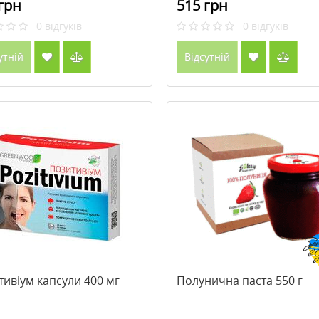
грн
515 грн
0
відгуків
0
відгуків
утній
Відсутній
ивіум капсули 400 мг
Полунична паста 550 г