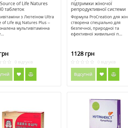
 Source of Life Natures
підтримки жіночої
30 таблеток
репродуктивної системи
ProCreation Natures Plus 
ивітаміни з Лютеїном Ultra
Формула ProCreation для жін
капсули
 of Life від Natures Plus –
створена спеціально для
оналена мультивітамінна
безпечної, природної та
..
ефективної живильної п...
грн
1128 грн
0
відгуків
0
відгуків
утній
Відсутній