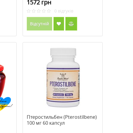
1572 грн
0
відгуків
Відсутній
Птеростильбен (Pterostilbene)
100 мг 60 капсул