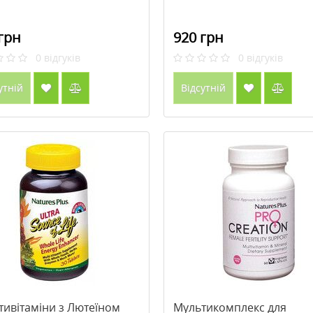
грн
920 грн
0
відгуків
0
відгуків
утній
Відсутній
тивітаміни з Лютеїном
Мультикомплекс для