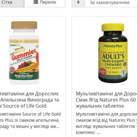
Сітка
Перелік
тивітаміни для Дорослих
Мультивітаміни для Доро
 Апельсина Винограда та
Смак Ягід Natures Plus 60
 Source of Life Gold
жувальних таблеток
es Plus 60 жувальних
ивітаміни Source of Life Gold
Мультивітаміни для дорослих
еток
es Plus зі смаком апельсина,
смаком ягід від Natures Plus 
аду та вишні у вигляді ма...
вигляді жувальних таблеток 
комплекс ...