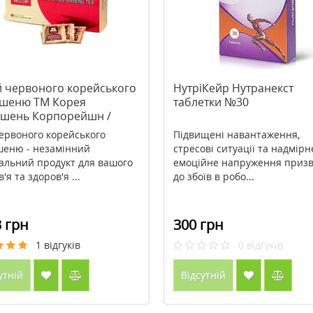
й червоного корейського
НутріКейр Нутранекст
шеню ТМ Корея
таблетки №30
шень Корпорейшн /
 Ginseng Corporation
ервоного корейського
Підвищені навантаження,
0
еню - незамінний
стресові ситуації та надмірн
альний продукт для вашого
емоційне напруження призв
'я та здоров'я ...
до збоїв в робо...
 грн
300 грн
1
відгуків
0
відгуків
утній
Відсутній