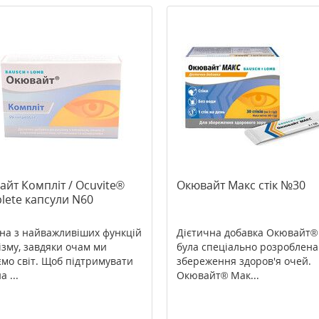
йт Компліт / Ocuvite®
Окювайт Макс стік №30
lete капсули N60
дна з найважливіших функцій
Дієтична добавка Окювайт®
ізму, завдяки очам ми
була спеціально розроблена
ємо світ. Щоб підтримувати
збереження здоров'я очей.
а ...
Окювайт® Мак...