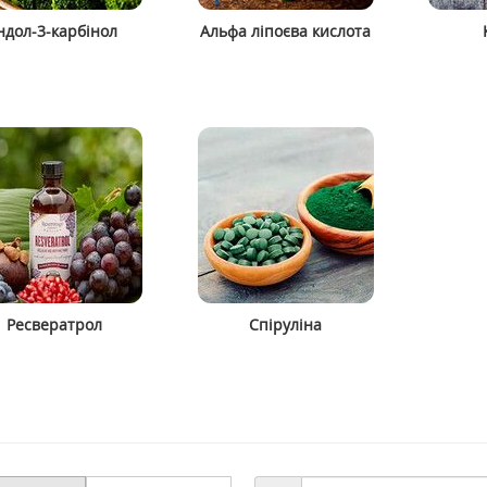
ндол-3-карбінол
Альфа ліпоєва кислота
alin (кон'югована
>DLPA (DL-фенілаланін) 1000 мг
кислота) 1000 мг 90
60 капсул ТМ Кантрі Лайф /
М Кантрі Лайф / Country
Country Life
1100 грн
1063 грн
1518 грн
ити
Купити
Ресвератрол
Спіруліна