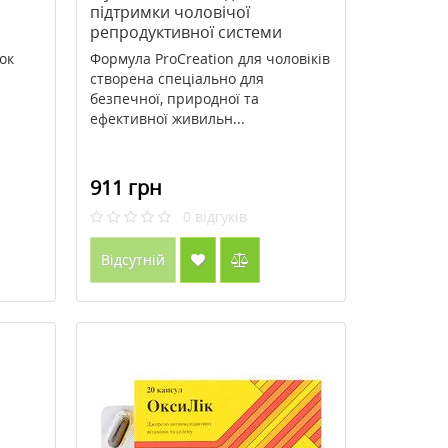
підтримки чоловічої
репродуктивної системи
60
ProCreation Natures Plus 60
ок
Формула ProCreation для чоловіків
капсули
створена спеціально для
безпечної, природної та
ефективної живильн...
911 грн
0
відгуків
Відсутній