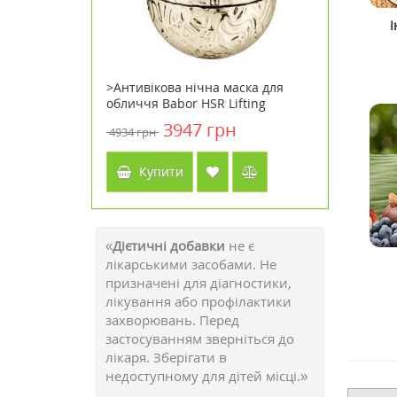
І
тка Doctor
>Антивікова нічна маска для
>CLA Ton
erum 30 мл
обличчя Babor HSR Lifting
лінолева 
Overnight Mask 50 мл
капсул Т
н
3947 грн
4934 грн
1572 грн
Life
Купити
Куп
«
Дієтичні добавки
не є
лікарськими засобами. Не
призначені для діагностики,
лікування або профілактики
захворювань. Перед
застосуванням зверніться до
лікаря. Зберігати в
недоступному для дітей місці.»