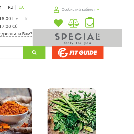
|
И
RU
UA
Особистий кабінет
 18:00 Пн - Пт
 17:00 Сб
едзвонити Вам?
-25%
-40%