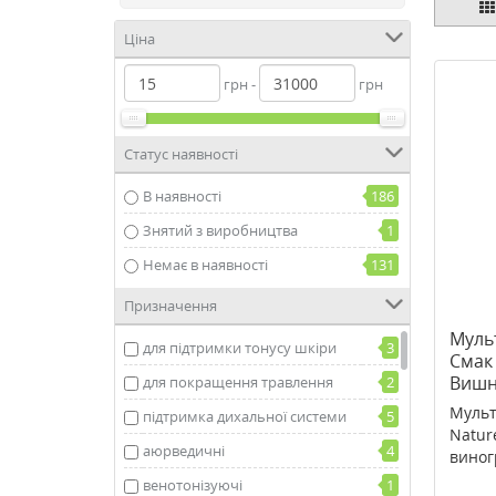
Ціна
грн -
грн
Статус наявності
В наявності
186
Знятий з виробництва
1
Немає в наявності
131
Призначення
Муль
для підтримки тонусу шкіри
3
Смак
Вишні
для покращення травлення
2
Natur
Мульт
підтримка дихальної системи
5
табл
Natur
аюрведичні
4
виногр
венотонізуючі
1