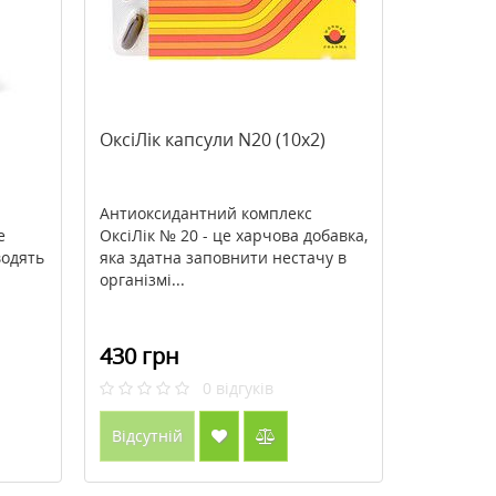
ОксіЛік капсули N20 (10х2)
Антиоксидантний комплекс
е
ОксіЛік № 20 - це харчова добавка,
одять
яка здатна заповнити нестачу в
організмі...
430 грн
0
відгуків
Відсутній