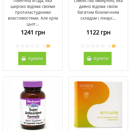
північна ягода, яка
сімейства імбирних, яка
широко відома своїми
давно відома своїм
протизастудними
багатим біохімічним
властивостями. Але крім
складом і лікарс...
цьог...
1241 грн
1122 грн
0
0
Купити
Купити