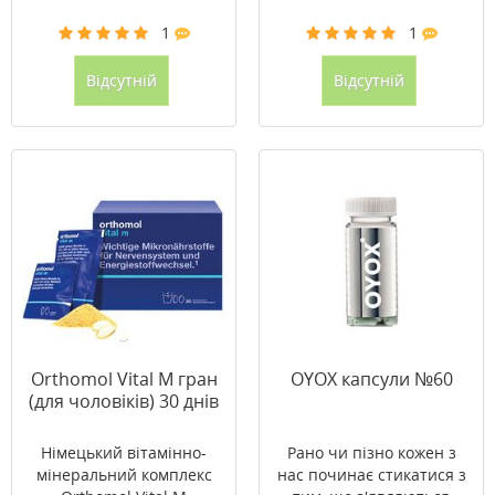
1
1
Відсутній
Відсутній
Orthomol Vital M гран
OYOX капсули №60
(для чоловіків) 30 днів
Німецький вітамінно-
Рано чи пізно кожен з
мінеральний комплекс
нас починає стикатися з