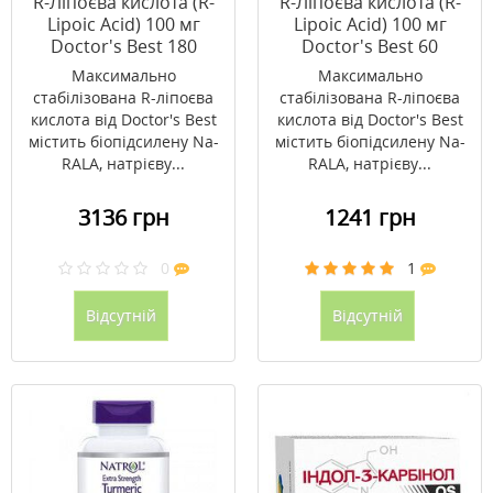
R-Ліпоєва кислота (R-
R-Ліпоєва кислота (R-
Lipoic Acid) 100 мг
Lipoic Acid) 100 мг
Doctor's Best 180
Doctor's Best 60
капсул
капсул
Максимально
Максимально
стабілізована R-ліпоєва
стабілізована R-ліпоєва
кислота від Doctor's Best
кислота від Doctor's Best
містить біопідсилену Na-
містить біопідсилену Na-
RALA, натрієву...
RALA, натрієву...
3136 грн
1241 грн
0
1
Відсутній
Відсутній