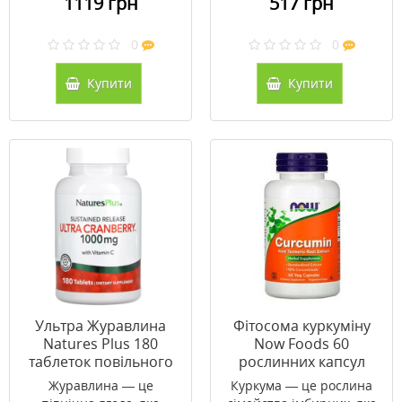
1119 грн
517 грн
0
0
Купити
Купити
Ультра Журавлина
Фітосома куркуміну
Natures Plus 180
Now Foods 60
таблеток повільного
рослинних капсул
вивільнення
Журавлина — це
Куркума — це рослина