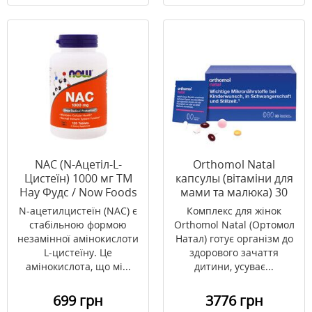
NAC (N-Ацетіл-L-
Orthomol Natal
Цистеїн) 1000 мг ТМ
капсулы (вітаміни для
Нау Фудс / Now Foods
мами та малюка) 30
120 таблеток
днів
N-ацетилцистеїн (NAC) є
Комплекс для жінок
стабільною формою
Orthomol Natal (Ортомол
незамінної амінокислоти
Натал) готує організм до
L-цистеїну. Це
здорового зачаття
амінокислота, що мі...
дитини, усуває...
699 грн
3776 грн