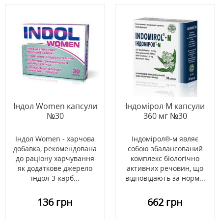
Індол Women капсули
Індомірол М капсули
№30
360 мг №30
Індол Women - харчова
Індомірол®-м являє
добавка, рекомендована
собою збалансований
до раціону харчування
комплекс біологічно
як додаткове джерело
активних речовин, що
індол-3-карб...
відповідають за норм...
136 грн
662 грн