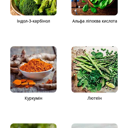
Індол-3-карбінол
Альфа ліпоєва кислота
Куркумін
Лютеїн