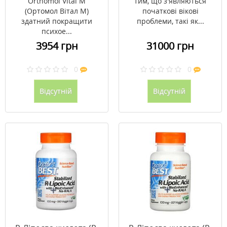
Orthomol Vital M
тим, що з'являються
(Ортомол Вітал М)
початкові вікові
здатний покращити
проблеми, такі як...
психое...
3954 грн
31000 грн
0
0
Відсутній
Відсутній