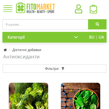
|
Категорії
RU
UA
Дієтичні добавки
Антиоксиданти
Фільтри