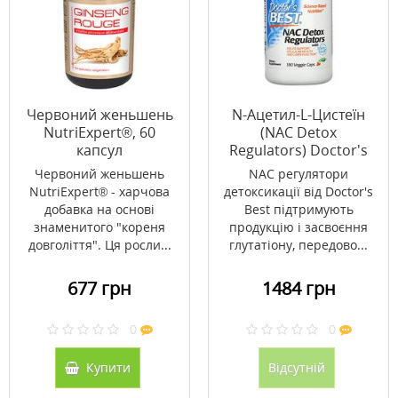
Червоний женьшень
N-Ацетил-L-Цистеїн
NutriExpert®, 60
(NAC Detox
капсул
Regulators) Doctor's
Best 180 капсул
Червоний женьшень
NAC регулятори
NutriExpert® - харчова
детоксикації від Doctor's
добавка на основі
Best підтримують
знаменитого "кореня
продукцію і засвоєння
довголіття". Ця росли...
глутатіону, передово...
677 грн
1484 грн
0
0
Купити
Відсутній