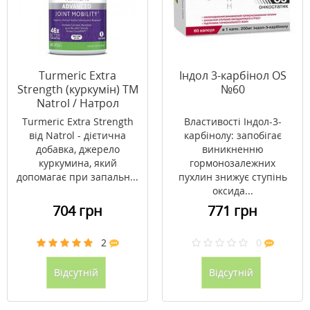
Turmeric Extra
Індол 3-карбінол OS
Strength (куркумін) ТМ
№60
Natrol / Натрол
капсули № 60
Turmeric Extra Strength
Властивості Індол-3-
від Natrol - дієтична
карбінолу: запобігає
добавка, джерело
виникненню
куркумина, який
гормонозалежних
допомагає при запальн...
пухлин знижує ступінь
оксида...
704 грн
771 грн
2
0
Відсутній
Відсутній