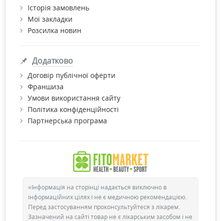
Історія замовлень
харчові - ферменти, так звані антиоксиданти в
Мої закладки
продуктах, що надходять одночасно з їжею, переважно з
Розсилка новин
овочів, фруктів, рослин і деяких спецій;
синтетичні - вітаміни та БАДи, а також мінеральні
речовини.
Додатково
Договір публічної оферти
Природні антиоксиданти в їжі
Франшиза
Правильне і збалансоване харчування допоможе
Умови використання сайту
підтримувати рівень всіх необхідних організму речовин в
Політика конфіденційності
нормі. Натуральні мінерали, флавоноїди та вітаміни з ягід,
Партнерська програма
овочів і фруктів забезпечать тіло достатньою кількість
захисту від вільних радикалів. Такі продукти антиоксиданти
як родзинки, чорнослив, горіхи, шпинат, брюссельська
капуста, люцерна - містять найбільше корисних речовин. До
незамінних продуктів можна віднести спеції (кориця, імбир,
орегано, розмарин, чебрець) і напої (кава, чай, вино).
«Інформація на сторінці надається виключно в
Антиоксиданти в продуктах (одиниць на 100 грамів):
інформаційних цілях і не є медичною рекомендацією.
Перед застосуванням проконсультуйтеся з лікарем.
Фрукти:
Овочі:
Зазначений на сайті товар не є лікарським засобом і не