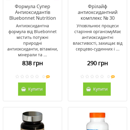
Формула Супер
Фрілайф
Антиоксидантів
антиоксидантний
Bluebonnet Nutrition
комплекс № 30
30 вегетаріанських
Антиоксидантна
Уповільнює процеси
капсул
формула від Bluebonnet
старіння організмуМає
містить потужні
антиоксидантні
природні
властивості, захищає від
антиоксиданти, вітаміни,
серцево-судинних і ...
мінерали та ...
838 грн
290 грн
0
0
Купити
Купити