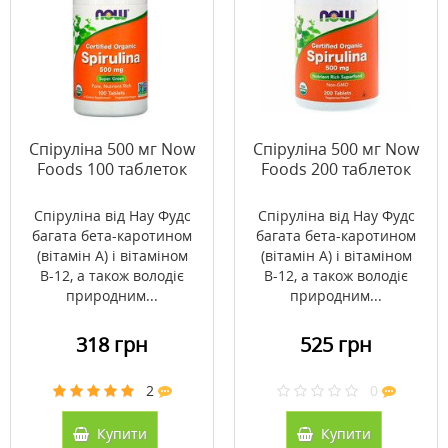
Спіруліна 500 мг Now
Спіруліна 500 мг Now
Foods 100 таблеток
Foods 200 таблеток
Спіруліна від Нау Фудс
Спіруліна від Нау Фудс
багата бета-каротином
багата бета-каротином
(вітамін А) і вітаміном
(вітамін А) і вітаміном
В-12, а також володіє
В-12, а також володіє
природним...
природним...
318 грн
525 грн
2
0
Купити
Купити