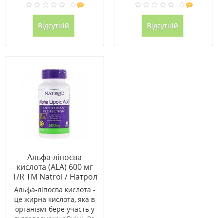
0
0
Відсутній
Відсутній
Альфа-ліпоєва
кислота (ALA) 600 мг
T/R ТМ Natrol / Натрол
45 таблеток
Альфа-ліпоєва кислота -
це жирна кислота, яка в
організмі бере участь у