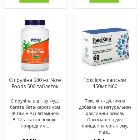
Спіруліна 500 мг Now
Токсіклін капсули
Foods 500 таблеток
450мг N60
Спіруліна від Нау Фудс
Токсілін - дієтична
багата бета-каротином
добавка на натуральній
(вітамін А) і вітаміном
рослинній основі.
В-12, а також володіє
Призначена для
природним...
очищення організму,
підв...