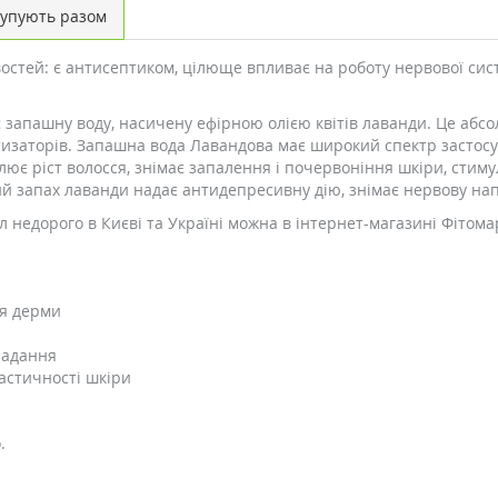
упують разом
остей: є антисептиком, цілюще впливає на роботу нервової систе
 запашну воду, насичену ефірною олією квітів лаванди. Це абс
тизаторів. Запашна вода Лавандова має широкий спектр застосу
силює ріст волосся, знімає запалення і почервоніння шкіри, стим
ий запах лаванди надає антидепресивну дію, знімає нервову напр
недорого в Києві та Україні можна в інтернет-магазині Фітома
ня дерми
ипадання
астичності шкіри
.