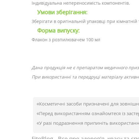
Індивідуальна непереносимість компонентів.
Умови зберігання:
Зберігати в оригінальній упаковці при кімнатній 
Форма випуску:
Флакон з розпилювачем 100 мл
Дана продукція не є препаратом медичного при
При використанні та передруці матеріалу активне
«Косметичні засоби призначені для зовнішн
«Перед використанням ознайомтеся із засте
«У разі подразнення припиніть використання
FitoBlog - Все про здоров'я, красу та сп