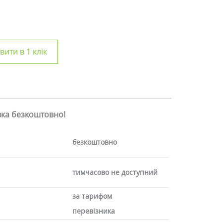
ити в 1 клік
авка безкоштовно!
безкоштовно
тимчасово не доступний
за тарифом
перевізника