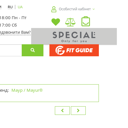
|
И
RU
UA
Особистий кабінет
 18:00 Пн - Пт
 17:00 Сб
едзвонити Вам?
енд:
Маур / Mayur®