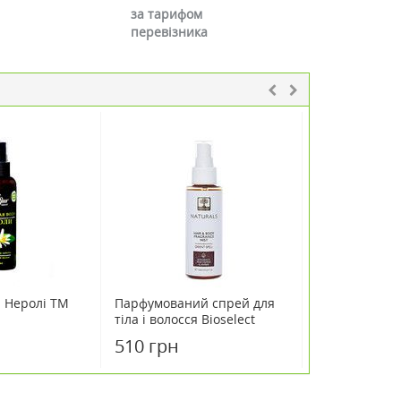
за тарифом
перевізника
 Неролі ТМ
Парфумований спрей для
Парфумовани
тіла і волосся Bioselect
тіла і волосся
"Східні чари" 100 мл
"Нереальний 
510 грн
510 грн
мл