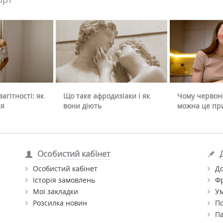
агітності: як
Що таке афродизіаки і як
Чому червоні
ся
вони діють
можна це пр
Особистий кабінет
Особистий кабінет
До
Історія замовлень
Ф
Мої закладки
Ум
Розсилка новин
По
П