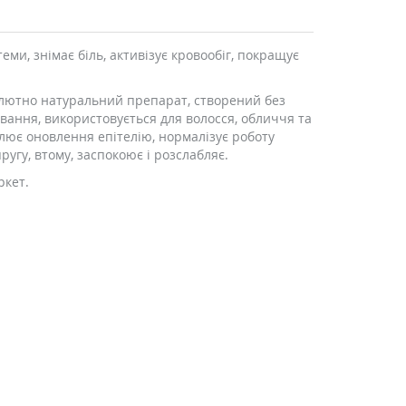
ми, знімає біль, активізує кровообіг, покращує
олютно натуральний препарат, створений без
вання, використовується для волосся, обличчя та
улює оновлення епітелію, нормалізує роботу
угу, втому, заспокоює і розслабляє.
ркет.