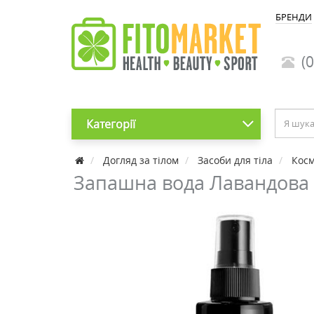
БРЕНДИ
(0
Категорії
Догляд за тілом
Засоби для тіла
Косм
Запашна вода Лавандова 