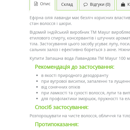
Опис
Склад
Відгуки (0)
К
Ефірна олія лаванди має безліч корисних властив
стан волосся і шкіри.
Відомий індійський виробник TM Mayur виробляє
етилового спирту, консервантів і штучних арома
тіла. Застосування цього засобу усуває лупу, по
сальних залоз і ефективно бореться з акне. Ніжн
Купити Запашна вода Лавандова ТМ Mayur 100 мл 
Рекомендація до застосування:
в якості природного дезодоранту
при вугрової висипки, запаленні та лущен
від сонячних опіків
при ламкості та сухості волосся, лупи та в
для профілактики зморшок, пружності та ел
Спосіб застосування:
Розпорошувати на чисте волосся, обличчя та тіло
Протипоказання: