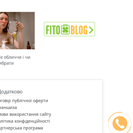
є обличчя і чи
ибрати
Додатково
говір публічної оферти
раншиза
ови використання сайту
літика конфіденційності
артнерська програма