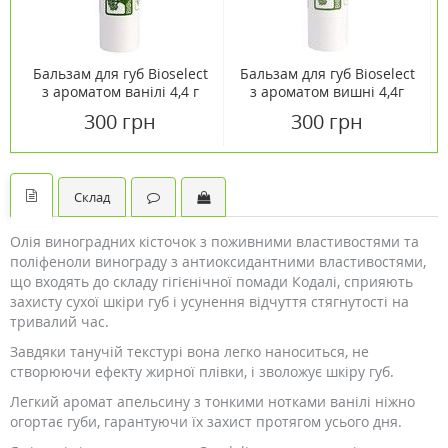
Бальзам для губ Bioselect
Бальзам для губ Bioselect
з ароматом ванілі 4,4 г
з ароматом вишні 4,4г
300 грн
300 грн
Склад
Олія виноградних кісточок з поживними властивостями та
поліфеноли винограду з антиоксидантними властивостями,
що входять до складу гігієнічної помади Кодалі, сприяють
захисту сухої шкіри губ і усунення відчуття стягнутості на
тривалий час.
Завдяки танучій текстурі вона легко наноситься, не
створюючи ефекту жирної плівки, і зволожує шкіру губ.
Легкий аромат апельсину з тонкими нотками ванілі ніжно
огортає губи, гарантуючи їх захист протягом усього дня.