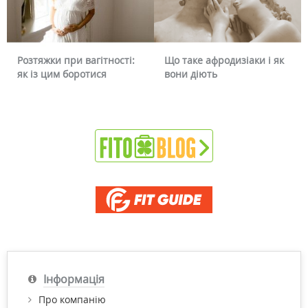
Що таке афродизіаки і як
Чому червоніє обличчя і
вони діють
чи можна це прибрати
Інформація
Про компанію