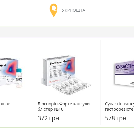
УКРПОШТА
рошок
Біоспорін-Форте капсули
Сувастін капс
блістер №10
гастрорезіст
372 грн
578 грн