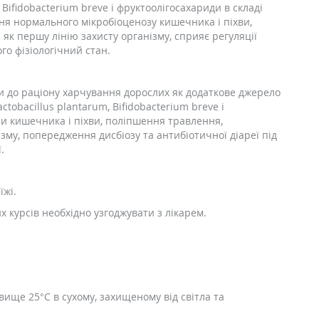
 Bifidobacterium breve і фруктоолігосахариди в складі
ня нормального мікробіоценозу кишечника і піхви,
як першу лінію захисту організму, сприяє регуляції
го фізіологічний стан.
ки до раціону харчування дорослих як додаткове джерело
tobacillus plantarum, Bifidobacterium breve і
ри кишечника і піхви, поліпшення травлення,
ізму, попередження дисбіозу та антибіотичної діареї під
.
їжі.
 курсів необхідно узгоджувати з лікарем.
вище 25°C в сухому, захищеному від світла та