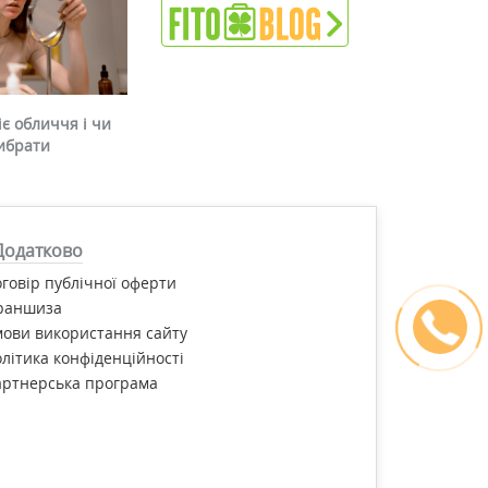
є обличчя і чи
ибрати
Додатково
говір публічної оферти
раншиза
ови використання сайту
літика конфіденційності
артнерська програма