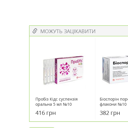
МОЖУТЬ ЗАЦІКАВИТИ
Пробіз Кідс суспензія
Біоспорін по
оральна 5 мл №10
флакони №10
416 грн
382 грн