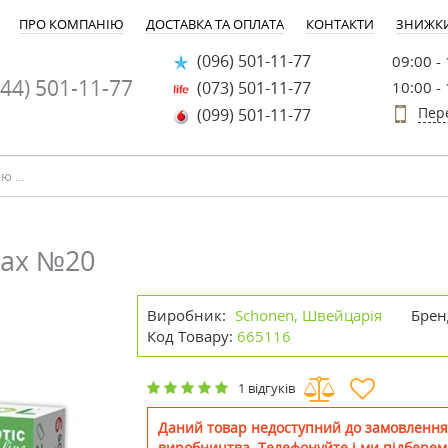
ПРО КОМПАНІЮ
ДОСТАВКА ТА ОПЛАТА
КОНТАКТИ
ЗНИЖК
(096) 501-11-77
09:00 -
44) 501-11-77
(073) 501-11-77
10:00 -
Пер
(099) 501-11-77
лах №20
Виробник:
Schonen, Швейцарія
Брен
Код Товару:
665116
1 відгуків
Даний товар недоступний до замовлення
виробництва. Телефонуйте і ми підберем