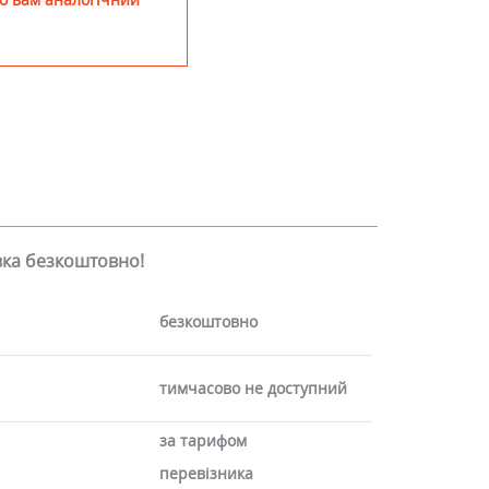
авка безкоштовно!
безкоштовно
тимчасово не доступний
за тарифом
перевізника