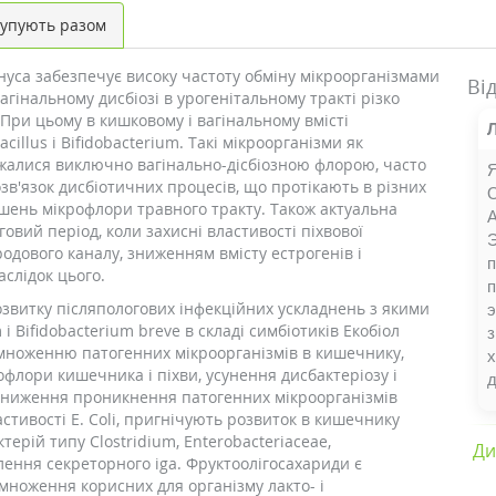
упують разом
нуса забезпечує високу частоту обміну мікроорганізмами
Ві
гінальному дисбіозі в урогенітальному тракті різко
При цьому в кишковому і вагінальному вмісті
illus і Bifidobacterium. Такі мікроорганізми як
важалися виключно вагінально-дісбіозною флорою, часто
Я
зв'язок дисбіотичних процесів, що протікають в різних
О
рушень мікрофлори травного тракту. Також актуальна
вий період, коли захисні властивості піхвової
родового каналу, зниженням вмісту естрогенів і
п
слідок цього.
п
звитку післяпологових інфекційних ускладнень з якими
э
 і Bifidobacterium breve в складі симбіотиків Екобіол
з
множенню патогенних мікроорганізмів в кишечнику,
х
лори кишечника і піхви, усунення дисбактеріозу і
зниження проникнення патогенних мікроорганізмів
стивості Е. Coli, пригнічують розвиток в кишечнику
терій типу Clostridium, Enterobacteriaceae,
Ди
ення секреторного iga. Фруктоолігосахариди є
множення корисних для організму лакто- і