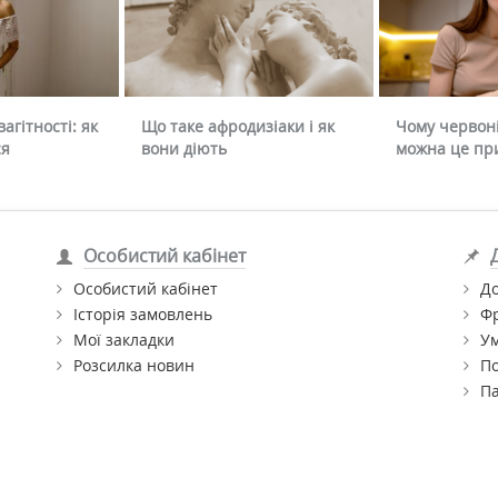
агітності: як
Що таке афродизіаки і як
Чому червоні
ся
вони діють
можна це пр
Особистий кабінет
Особистий кабінет
До
Історія замовлень
Ф
Мої закладки
Ум
Розсилка новин
По
П