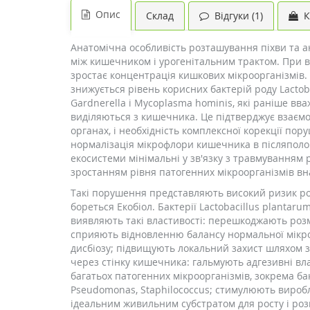
Опис
Склад
Відгуки (1)
К
Анатомічна особливість розташування піхви та а
між кишечником і урогенітальним трактом. При ва
зростає концентрація кишкових мікроорганізмів. 
знижується рівень корисних бактерій роду Lactobac
Gardnerella і Mycoplasma hominis, які раніше в
виділяються з кишечника. Це підтверджує взаємо
органах, і необхідність комплексної корекції по
нормалізація мікрофлори кишечника в післяполого
екосистеми мінімальні у зв'язку з травмуванням 
зростанням рівня патогенних мікроорганізмів вна
Такі порушення представляють високий ризик ро
бореться Екобіол. Бактерії Lactobacillus plantarum
виявляють такі властивості: перешкоджають роз
сприяють відновленню балансу нормальної мікроф
дисбіозу; підвищують локальний захист шляхом 
через стінку кишечника: гальмують адгезивні вла
багатьох патогенних мікроорганізмів, зокрема бак
Pseudomonas, Staphilococcus; стимулюють виробл
ідеальним живильним субстратом для росту і роз