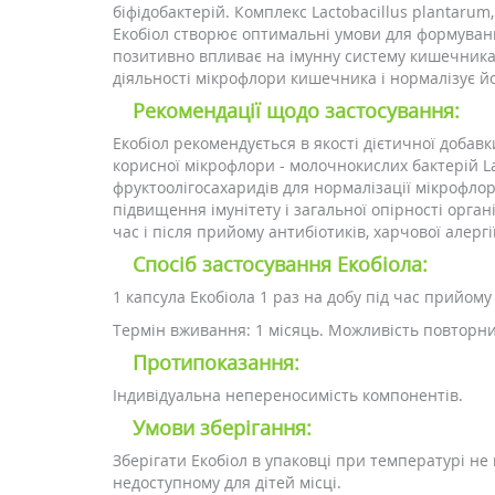
біфідобактерій. Комплекс Lactobacillus plantarum,
Екобіол створює оптимальні умови для формуван
позитивно впливає на імунну систему кишечника 
діяльності мікрофлори кишечника і нормалізує йо
Рекомендації щодо застосування:
Екобіол рекомендується в якості дієтичної добав
корисної мікрофлори - молочнокислих бактерій Lac
фруктоолігосахаридів для нормалізації мікрофло
підвищення імунітету і загальної опірності орган
час і після прийому антибіотиків, харчової алергії
Спосіб застосування Екобіола:
1 капсула Екобіола 1 раз на добу під час прийому 
Термін вживання: 1 місяць. Можливість повторних
Протипоказання:
Індивідуальна непереносимість компонентів.
Умови зберігання:
Зберігати Екобіол в упаковці при температурі не 
недоступному для дітей місці.