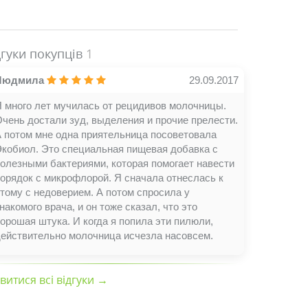
дгуки покупців
1
Людмила
29.09.2017
 много лет мучилась от рецидивов молочницы.
чень достали зуд, выделения и прочие прелести.
А потом мне одна приятельница посоветовала
Экобиол. Это специальная пищевая добавка с
олезными бактериями, которая помогает навести
орядок с микрофлорой. Я сначала отнеслась к
тому с недоверием. А потом спросила у
накомого врача, и он тоже сказал, что это
орошая штука. И когда я попила эти пилюли,
действительно молочница исчезла насовсем.
витися всі відгуки →