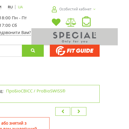
|
И
RU
UA
Особистий кабінет
 18:00 Пн - Пт
 17:00 Сб
едзвонити Вам?
д:
ПроБіоСВІСС / ProBioSWISS®
 або знятий з
о вам аналогічний