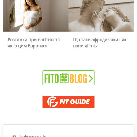
Що таке афродизіаки і як
Чому червоніє обличчя і
вони діють
чи можна це прибрати
Інформація