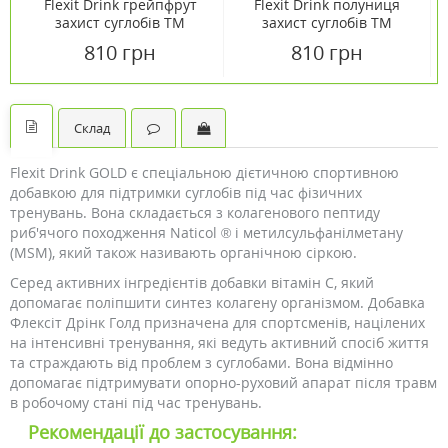
Flexit Drink грейпфрут
Flexit Drink полуниця
захист суглобів ТМ
захист суглобів ТМ
Нутренд / Nutrend 400г
Нутренд / Nutrend 400г
810 грн
810 грн
Склад
Flexit Drink GOLD є спеціальною дієтичною спортивною
добавкою для підтримки суглобів під час фізичних
тренувань. Вона складається з колагенового пептиду
риб'ячого походження Naticol ® і метилсульфанілметану
(MSM), який також називають органічною сіркою.
Серед активних інгредієнтів добавки вітамін С, який
допомагає поліпшити синтез колагену організмом. Добавка
Флексіт Дрінк Голд призначена для спортсменів, націлених
на інтенсивні тренування, які ведуть активний спосіб життя
та страждають від проблем з суглобами. Вона відмінно
допомагає підтримувати опорно-руховий апарат після травм
в робочому стані під час тренувань.
Рекомендації до застосування: