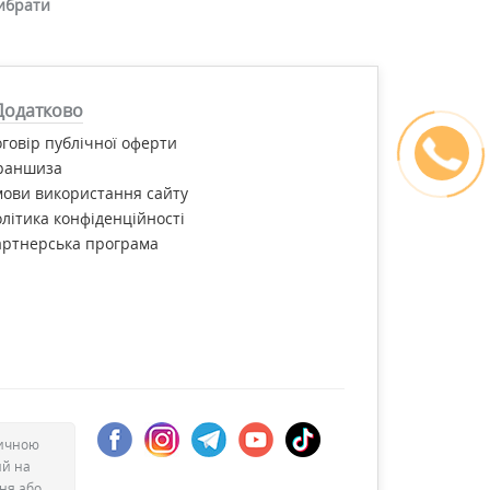
ибрати
Додатково
говір публічної оферти
раншиза
ови використання сайту
літика конфіденційності
артнерська програма
дичною
ий на
ння або