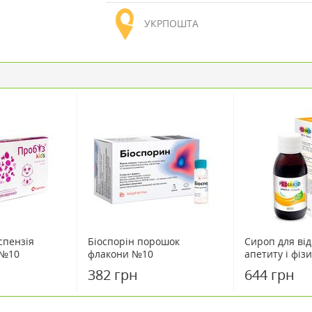
УКРПОШТА
спензія
Біоспорін порошок
Сироп для ві
 №10
флакони №10
апетиту і фіз
ТМ PEDIAKID, 
382 грн
644 грн