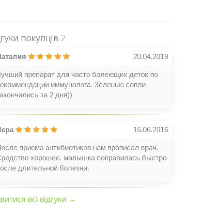
дгуки покупців
2
Наталия
20.04.2019
Лучший препарат для часто болеющих деток по
рекоммендации иммунолога. Зеленые сопли
акончились за 2 дня))
Лера
16.06.2016
осле приема антибиотиков нам прописал врач.
Средство хорошее, малышка поправилась быстро
после длительной болезни.
витися всі відгуки →