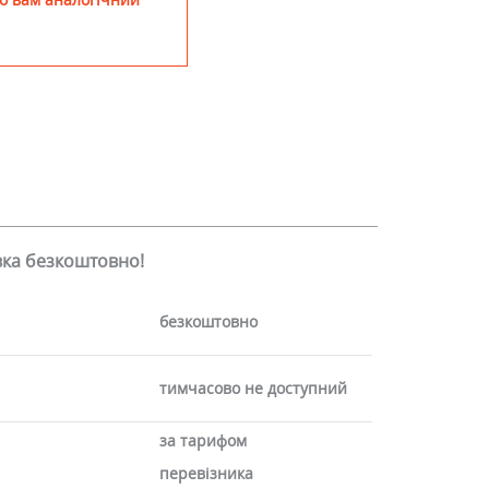
авка безкоштовно!
безкоштовно
тимчасово не доступний
за тарифом
перевізника