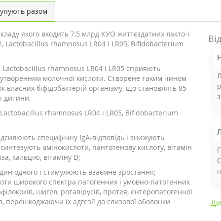
упують разом
складу якого входить 7,5 млрд КУО життєздатних лакто-і
Ві
2, Lactobacillus rhamnosus LR04 і LR05, Bifidobacterium
2, Lactobacillus rhamnosus LR04 і LR05 сприяють
 утворенням молочної кислоти. Створене таким чином
 власних біфідобактерій організму, що становлять 85-
з
і дитини.
 Lactobacillus rhamnosus LR04 і LR05, Bifidobacterium
ідсилюють специфічну IgA-відповідь і знижують
 синтезують амінокислоти, пантотенову кислоту, вітамін
П
за, кальцію, вітаміну D;
один одного і стимулюють взаємне зростання;
роти широкого спектра патогенних і умовно-патогенних
філококів, шигел, ротавірусів, протея, ентеропатогенної
, перешкоджаючи їх адгезії до слизової оболонки
Ди