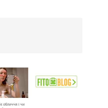
є обличчя і чи