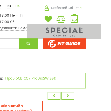
|
И
RU
UA
Особистий кабінет
 18:00 Пн - Пт
 17:00 Сб
едзвонити Вам?
д:
ПроБіоСВІСС / ProBioSWISS®
 або знятий з
о вам аналогічний