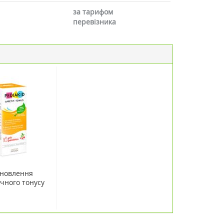
за тарифом
перевізника
дновлення
ичного тонусу
125 мл