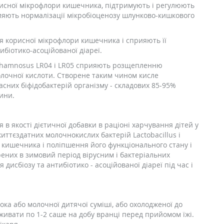
рисної мікрофлори кишечника, підтримують і регулюють
рияють нормалізації мікробіоценозу шлунково-кишкового
я корисної мікрофлори кишечника і сприяють її
ибіотико-асоційованої діареї.
lus rhamnosus LR04 і LR05 сприяють розщепленню
олочної кислоти. Створене таким чином кисле
них біфідобактерій організму - складових 85-95%
тини.
 в якості дієтичної добавки в раціоні харчування дітей у
 життєздатних молочнокислих бактерій Lactobacillus і
и кишечника і поліпшення його функціонального стану і
рених в зимовий період вірусним і бактеріальних
дисбіозу та антибіотико - асоційованої діареї під час і
ока або молочної дитячої суміші, або охолодженої до
живати по 1-2 саше на добу вранці перед прийомом їжі.