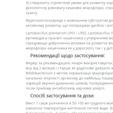
3) створюють сприятливі умови для розвитку ко
фізіологічну рівновагу кишкової мікрофлори, сп
тракту.
Фруктоолігосахариди є живильним субстратом дл
активному розвитку, що попереджає дисбіоз і ант
Lactobacillus plantarum LP01 і LP02, Lactobacil
вуглеводів в просвіті кишечника з утворенням м
середовище доброчинно впливає на розвиток влас
мікрофлори кишечника як у дорослого, так і у ди
Рекомендації щодо застосування:
Флувір за рекомендацією лікаря використовується
віці від 2 місяців і старше як додаткове джерело
Bifidobacterium з метою нормалізації мікрофлор
загальної опірності організму до найбільш поши
інфекцій верхніх дихальних шляхів, попередження 
після прийому антибіотиків, харчової алергії.
Спосіб застосування та дози:
Вміст 1 саше розчинити в 50-100 мл грудного мол
кімнатної температури кип'яченої питної води. В