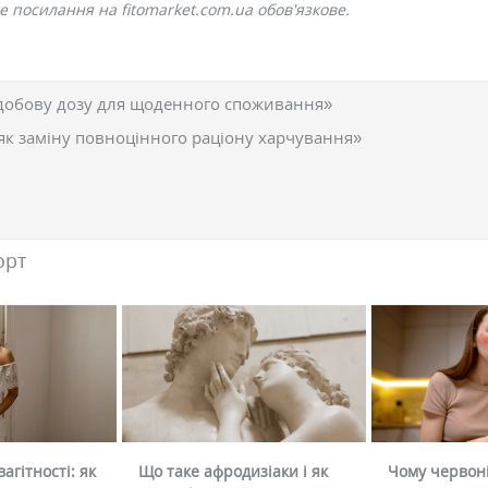
 посилання на fitomarket.com.ua обов'язкове.
добову дозу для щоденного споживання»
як заміну повноцінного раціону харчування»
орт
агітності: як
Що таке афродизіаки і як
Чому червоні