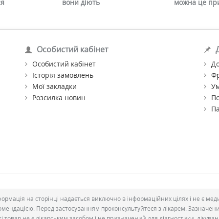
ся
вони діють
можна це пр
Особистий кабінет
Особистий кабінет
До
Історія замовлень
Ф
Мої закладки
Ум
Розсилка новин
По
П
формація на сторінці надається виключно в інформаційних цілях і не є ме
омендацією. Перед застосуванням проконсультуйтеся з лікарем. Зазначен
ті товар не є лікарським засобом і не призначений для діагностики, лікува