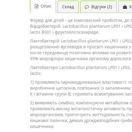
Опис
Склад
Відгуки (2)
К
Флувір для дітей - це комплексний пробіотик, до 
біфідобактерій: Lactobacillus plantarum LP01 і LP0
lactis BS01 і фруктоолігосахариди.
Лактобактерій Lactobacillus plantarum LP01 і LP0
розщепленню вуглеводів в просвіті кишечника з
кисле середовище позитивно впливає на розвиток
95% мікрофлори кишечника організму дорослого 
Лактобактерії Lactobacillus plantarum LP01 і LP02,
lactis:
1) проявляють імуномодулювальні властивості: п
вироблення цитокінів, пов'язаних із запаленням;
К і вітаміни групи B; сприяють всмоктуванню залі
2) виявляють симбіоз, компенсуючи метаболізм 
проявляють високу антагоністичну активність п
мікроорганізмів, пригнічують життєдіяльність ста
кишкової палички, деяких дріжджоподібних грибів
кишечника;