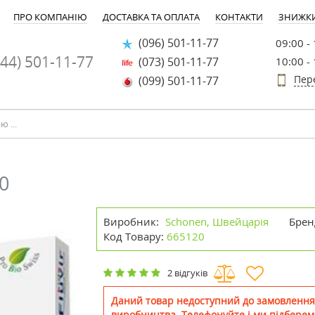
ПРО КОМПАНІЮ
ДОСТАВКА ТА ОПЛАТА
КОНТАКТИ
ЗНИЖК
(096) 501-11-77
09:00 -
44) 501-11-77
(073) 501-11-77
10:00 -
Пер
(099) 501-11-77
0
Виробник:
Schonen, Швейцарія
Брен
Код Товару:
665120
2 відгуків
Даний товар недоступний до замовлення
виробництва. Телефонуйте і ми підберем