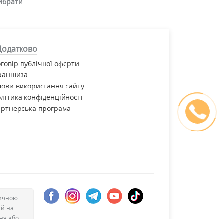
ибрати
Додатково
говір публічної оферти
раншиза
ови використання сайту
літика конфіденційності
артнерська програма
дичною
ий на
ння або