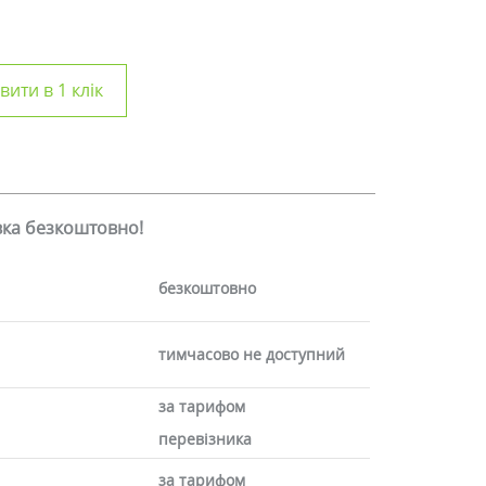
ити в 1 клік
авка безкоштовно!
безкоштовно
тимчасово не доступний
за тарифом
перевізника
за тарифом