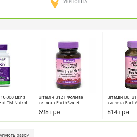
УКРПОШТА
 10,000 мкг зі
Вітамін В12 і Фолієва
Вітамін В6, В1
ці ТМ Natrol
кислота EarthSweet
кислота Earth
аблеток
жувальні капсули зі смаком
жувальні капс
698 грн
814 грн
малини №90
малини №60
упують разом