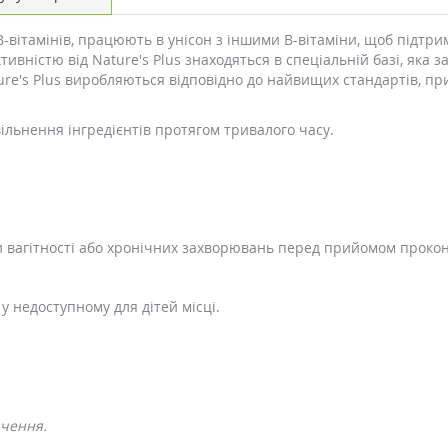
о B-вітамінів, працюють в унісон з іншими B-вітаміни, щоб підт
тивністю від Nature's Plus знаходяться в спеціальній базі, яка 
ure's Plus виробляються відповідно до найвищих стандартів, пр
вільнення інгредієнтів протягом тривалого часу.
 вагітності або хронічних захворювань перед прийомом прокон
 у недоступному для дітей місці.
ачення.