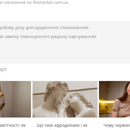
е посилання на fitomarket.com.ua.
добову дозу для щоденного споживання»
як заміну повноцінного раціону харчування»
орт
агітності: як
Що таке афродизіаки і як
Чому червоні