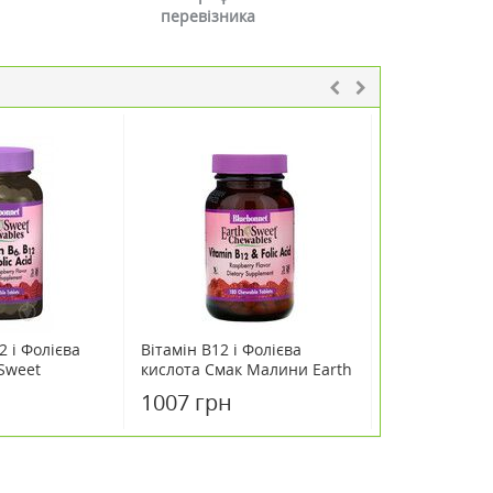
перевізника
2 і Фолієва
Вітамін В12 і Фолієва
Доппельгерц 
Sweet
кислота Смак Малини Earth
кислота + Віт
ули зі смаком
Sweet Chewables
В6+В12+С+Е 
1007 грн
311 грн
Bluebonnet Nutrition 180
жувальних таблеток