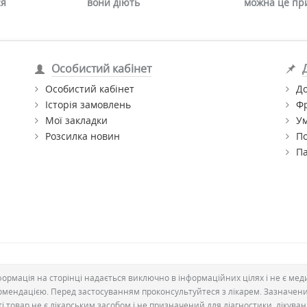
ся
вони діють
можна це пр
Особистий кабінет
Особистий кабінет
До
Історія замовлень
Ф
Мої закладки
Ум
Розсилка новин
По
П
формація на сторінці надається виключно в інформаційних цілях і не є ме
омендацією. Перед застосуванням проконсультуйтеся з лікарем. Зазначен
ті товар не є лікарським засобом і не призначений для діагностики, лікува