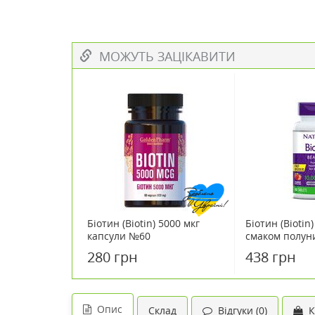
МОЖУТЬ ЗАЦІКАВИТИ
Біотин (Biotin) 5000 мкг
Біотин (Biotin)
капсули №60
смаком полуни
/ Натрол 60 т
280 грн
438 грн
Опис
Склад
Відгуки (0)
К