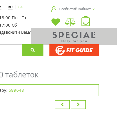
|
И
RU
UA
Особистий кабінет
 18:00 Пн - Пт
 17:00 Сб
едзвонити Вам?
30 таблеток
ару:
689648