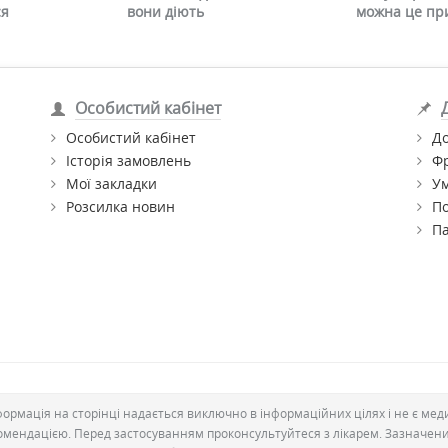
ся
вони діють
можна це пр
Особистий кабінет
Особистий кабінет
До
Історія замовлень
Ф
Мої закладки
Ум
Розсилка новин
По
П
формація на сторінці надається виключно в інформаційних цілях і не є ме
омендацією. Перед застосуванням проконсультуйтеся з лікарем. Зазначен