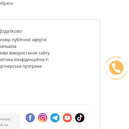
ибрати
Додатково
говір публічної оферти
раншиза
ови використання сайту
літика конфіденційності
артнерська програма
дичною
ий на