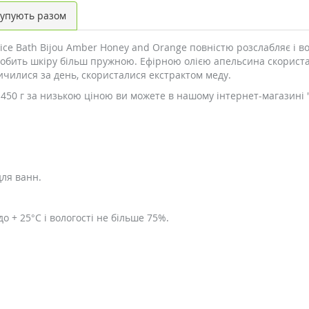
упують разом
ice Bath Bijou Amber Honey and Orange повністю розслабляє і в
робить шкіру більш пружною. Ефірною олією апельсина скориста
ичилися за день, скористалися екстрактом меду.
н 450 г за низькою ціною ви можете в нашому інтернет-магазині 
для ванн.
до + 25°C і вологості не більше 75%.