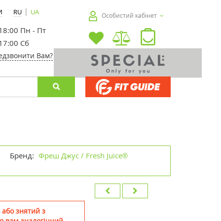
|
И
RU
UA
Особистий кабінет
 18:00 Пн - Пт
 17:00 Сб
едзвонити Вам?
Бренд:
Фреш Джус / Fresh Juice®
 або знятий з
о вам аналогічний