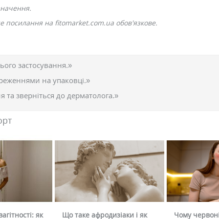
значення.
 посилання на fitomarket.com.ua обов'язкове.
ього застосування.»
реженнями на упаковці.»
 та зверніться до дерматолога.»
орт
агітності: як
Що таке афродизіаки і як
Чому червоні