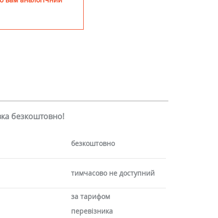
авка безкоштовно!
безкоштовно
тимчасово не доступний
за тарифом
перевізника