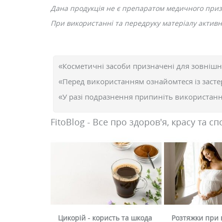
Дана продукція не є препаратом медичного при
При використанні та передруку матеріалу активне
«Косметичні засоби призначені для зовнішн
«Перед використанням ознайомтеся із засте
«У разі подразнення припиніть використання
FitoBlog - Все про здоров'я, красу та сп
Цикорій - користь та шкода
Розтяжки при в