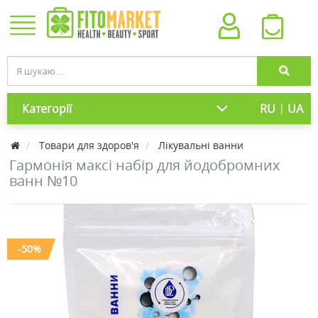
|
Категорії
RU
UA
Товари для здоров'я
Лікувальні ванни
Гармонія максі набір для йодобромних
ванн №10
-50%