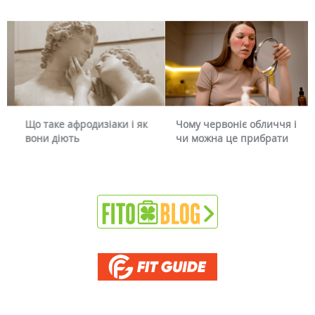
Що таке афродизіаки і як
Чому червоніє обличчя і
вони діють
чи можна це прибрати