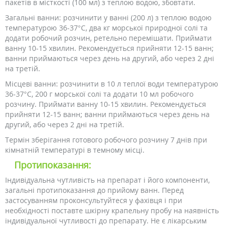
пакетів в місткості (100 мл) з теплою водою, збовтати.
Загальні ванни: розчинити у ванні (200 л) з теплою водою
температурою 36-37°C, два кг морської природної солі та
додати робочий розчин, ретельно перемішати. Приймати
ванну 10-15 хвилин. Рекомендується прийняти 12-15 ванн;
ванни приймаються через день на другий, або через 2 дні
на третій.
Місцеві ванни: розчинити в 10 л теплої води температурою
36-37°C, 200 г морської солі та додати 10 мл робочого
розчину. Приймати ванну 10-15 хвилин. Рекомендується
прийняти 12-15 ванн; ванни приймаються через день на
другий, або через 2 дні на третій.
Термін зберігання готового робочого розчину 7 днів при
кімнатній температурі в темному місці.
Протипоказання:
Індивідуальна чутливість на препарат і його компоненти,
загальні протипоказання до прийому ванн. Перед
застосуванням проконсультуйтеся у фахівця і при
необхідності поставте шкірну крапельну пробу на наявність
індивідуальної чутливості до препарату. Не є лікарським