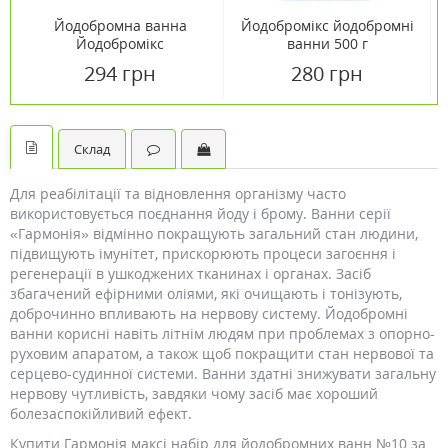
Йодобромна ванна
Йодобромікс йодобромні
Йодобромікс
ванни 500 г
Лавандовий 500 г
294 грн
280 грн
Склад
Для реабілітації та відновлення організму часто
використовується поєднання йоду і брому. Ванни серії
«Гармонія» відмінно покращують загальний стан людини,
підвищують імунітет, прискорюють процеси загоєння і
регенерації в ушкоджених тканинах і органах. Засіб
збагачений ефірними оліями, які очищають і тонізують,
доброчинно впливають на нервову систему. Йодобромні
ванни корисні навіть літнім людям при проблемах з опорно-
руховим апаратом, а також щоб покращити стан нервової та
серцево-судинної системи. Ванни здатні знижувати загальну
нервову чутливість, завдяки чому засіб має хороший
болезаспокійливий ефект.
Купити Гармонія максі набір для йодобромних ванн №10 за