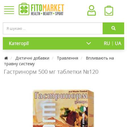
|
Категорії
RU
UA
Дієтичні добавки
Травлення
Впливають на
травну систему
Гастринорм 500 мг таблетки №120