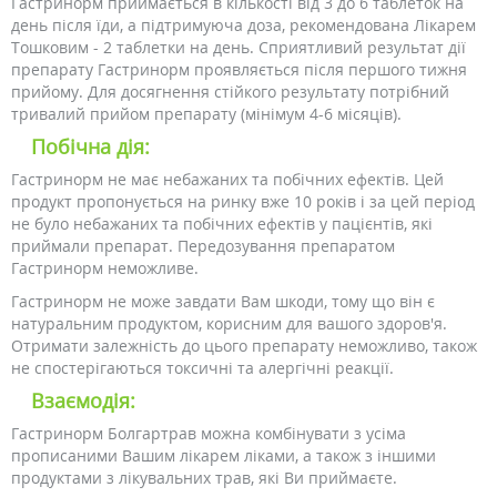
Гастринорм приймається в кількості від 3 до 6 таблеток на
день після їди, а підтримуюча доза, рекомендована Лікарем
Тошковим - 2 таблетки на день. Сприятливий результат дії
препарату Гастринорм проявляється після першого тижня
прийому. Для досягнення стійкого результату потрібний
тривалий прийом препарату (мінімум 4-6 місяців).
Побічна дія:
Гастринорм не має небажаних та побічних ефектів. Цей
продукт пропонується на ринку вже 10 років і за цей період
не було небажаних та побічних ефектів у пацієнтів, які
приймали препарат. Передозування препаратом
Гастринорм неможливе.
Гастринорм не може завдати Вам шкоди, тому що він є
натуральним продуктом, корисним для вашого здоров'я.
Отримати залежність до цього препарату неможливо, також
не спостерігаються токсичні та алергічні реакції.
Взаємодія:
Гастринорм Болгартрав можна комбінувати з усіма
прописаними Вашим лікарем ліками, а також з іншими
продуктами з лікувальних трав, які Ви приймаєте.