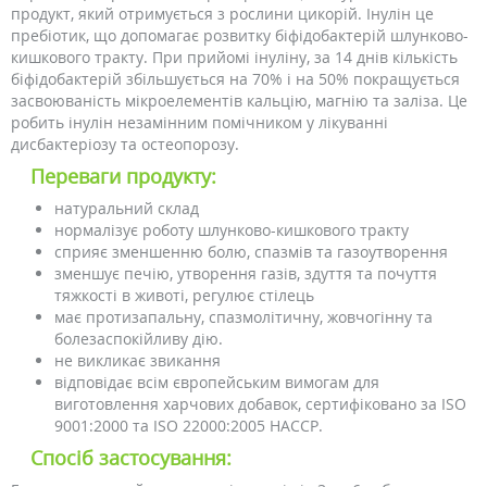
продукт, який отримується з рослини цикорій. Інулін це
пребіотик, що допомагає розвитку біфідобактерій шлунково-
кишкового тракту. При прийомі інуліну, за 14 днів кількість
біфідобактерій збільшується на 70% і на 50% покращується
засвоюваність мікроелементів кальцію, магнію та заліза. Це
робить інулін незамінним помічником у лікуванні
дисбактеріозу та остеопорозу.
Переваги продукту:
натуральний склад
нормалізує роботу шлунково-кишкового тракту
сприяє зменшенню болю, спазмів та газоутворення
зменшує печію, утворення газів, здуття та почуття
тяжкості в животі, регулює стілець
має протизапальну, спазмолітичну, жовчогінну та
болезаспокійливу дію.
не викликає звикання
відповідає всім європейським вимогам для
виготовлення харчових добавок, сертифіковано за ISO
9001:2000 та ISO 22000:2005 НАССР.
Спосіб застосування: