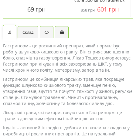
сила 500 мг 60 таблеток
ТМ Кантрі Лайф /
69 грн
601 грн
858 грн
Country Life
Склад
Гастринорм - це рослинний препарат, який нормалізує
роботу шлунково-кишкового тракту. Він сприяє зменшенню
болю, спазмів та газоутворення. Лікар Тошков використовує
Гастринорм при лікуванні всіх захворювань ШКТ, у тому
числі хронічного коліту, метеоризму, запорів та ін.
Гастринорм це комбінація лікарських трав, яка покращує
функцію шлунково-кишкового тракту, зменшує печію,
утворення газів, здуття та почуття тяжкості у животі, регулює
стілець. Стимулює травлення. Чинить протизапальну,
спазмолітичну, жовчогінну та болезаспокійливу дію.
Лікарські трави, які використовуються в Гастринормі це
трави з доведеним ефектом і найвищою якістю.
Інулін – активний інгредієнт добавки та важлива складова у
виробництві рослинних препаратів. Це натуральний