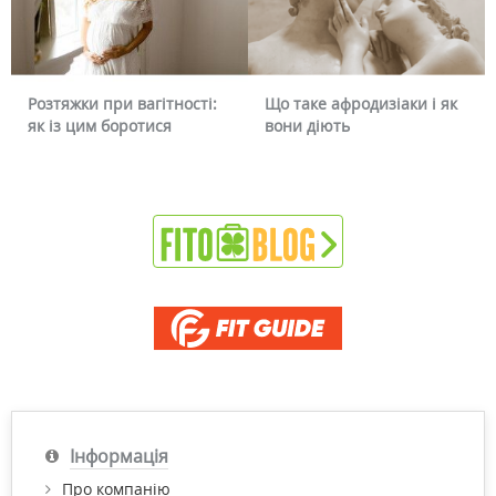
Що таке афродизіаки і як
Чому червоніє обличчя і
вони діють
чи можна це прибрати
Інформація
Про компанію