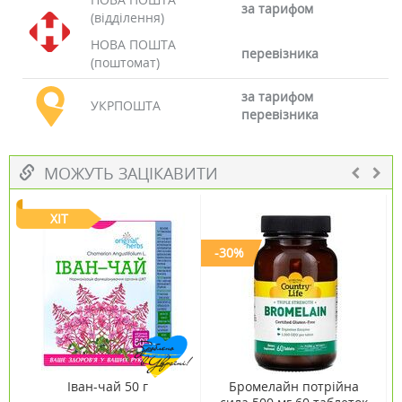
за тарифом
(відділення)
НОВА ПОШТА
перевізника
(поштомат)
за тарифом
УКРПОШТА
перевізника
МОЖУТЬ ЗАЦІКАВИТИ
ХІТ
-30%
Іван-чай 50 г
Бромелайн потрійна