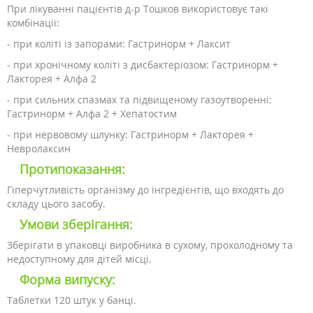
При лікуванні пацієнтів д-р Тошков використовує такі
комбінації:
- при коліті із запорами: Гастринорм + Лаксит
- при хронічному коліті з дисбактеріозом: Гастринорм +
Лакторея + Алфа 2
- при сильних спазмах та підвищеному газоутворенні:
Гастринорм + Алфа 2 + Хепатостим
- при нервовому шлунку: Гастринорм + Лакторея +
Невролаксин
Протипоказання:
Гіперчутливість організму до інгредієнтів, що входять до
складу цього засобу.
Умови зберігання:
Зберігати в упаковці виробника в сухому, прохолодному та
недоступному для дітей місці.
Форма випуску:
Таблетки 120 штук у банці.