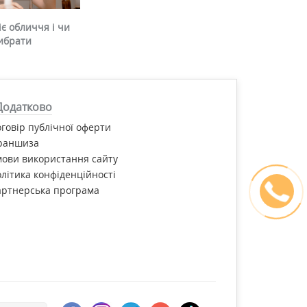
є обличчя і чи
ибрати
Додатково
говір публічної оферти
раншиза
ови використання сайту
літика конфіденційності
артнерська програма