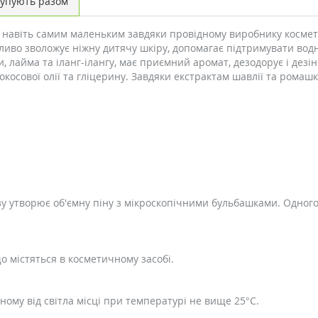
упують разом
і навіть самим маленьким завдяки провідному виробнику космети
иво зволожує ніжну дитячу шкіру, допомагає підтримувати водни
, лайма та іланг-ілангу, має приємний аромат, дезодорує і дез
окосової олії та гліцерину. Завдяки екстрактам шавлії та ромаш
зу утворює об'ємну піну з мікроскопічними бульбашками. Одног
о містяться в косметичному засобі.
ному від світла місці при температурі не вище 25°C.