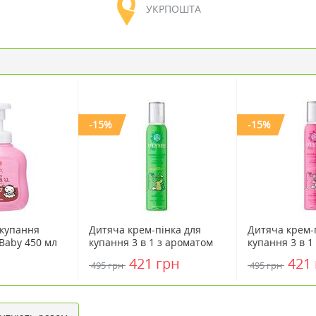
УКРПОШТА
-15%
-15%
 купання
Дитяча крем-пінка для
Дитяча крем-
Baby 450 мл
купання 3 в 1 з ароматом
купання 3 в 1
яблука та груші O'LYSEE
полуниці та 
421 грн
421
495 грн
495 грн
Whipped Shower Foam
O'LYSEE Whip
Apple & Pear 250 мл
Foam Strawbe
Raspberry 250