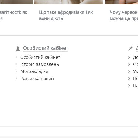
агітності: як
Що таке афродизіаки і як
Чому червоні
ся
вони діють
можна це пр
Особистий кабінет
Особистий кабінет
До
Історія замовлень
Ф
Мої закладки
Ум
Розсилка новин
По
П