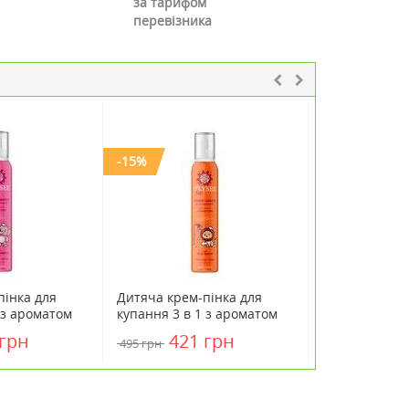
за тарифом
перевізника
-15%
пінка для
Дитяча крем-пінка для
Набір Щітка 
 з ароматом
купання 3 в 1 з ароматом
дитяча Scalp
малини
персика та абрикоса
Kids Brush де
 грн
421 грн
1500 грн
495 грн
ped Shower
O'LYSEE Whipped Shower
rry &
Foam Peach & Apricot 250
 мл
мл