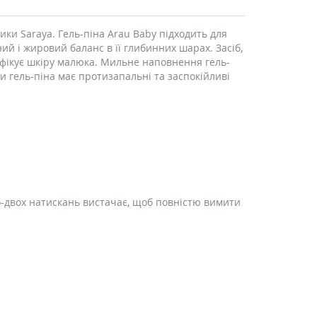
ки Saraya. Гель-піна Arau Baby підходить для
й і жировий баланс в її глибинних шарах. Засіб,
інфікує шкіру малюка. Мильне наповнення гель-
ки гель-піна має протизапальні та заспокійливі
о-двох натискань вистачає, щоб повністю вимити