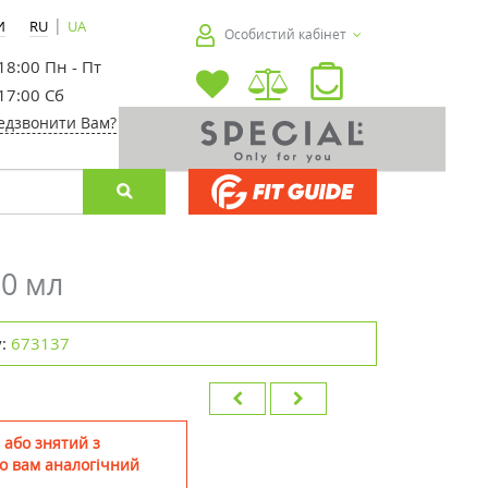
|
И
RU
UA
Особистий кабінет
 18:00 Пн - Пт
 17:00 Сб
едзвонити Вам?
50 мл
:
673137
 або знятий з
о вам аналогічний