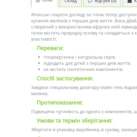
Склад
Відгуки (0)
К
Японські секрети догляду за тілом тепер доступн
купання малюків з перших днів життя. Вона дбайл
створений з використанням ефірних олій лаванди
пінки містить природну основу та складається з к
властивості.
Переваги:
гіпоалергенна і натуральна серія;
підходить для дітей з перших днів життя;
не містить синтетичних компонентів.
Спосіб застосування:
Завдяки спеціальному дозатору-помпі гель відра
малюка.
Протипоказання:
Підвищена чутливість до одного з компонентів, щ
Умови та термін зберігання:
Зберігати в упаковці виробника, в сухому, захище