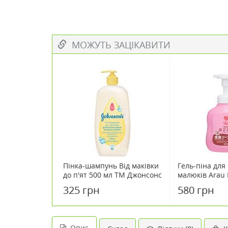
МОЖУТЬ ЗАЦІКАВИТИ
Пінка-шампунь Від маківки
Гель-піна для
до п'ят 500 мл ТМ Джонсонc
малюків Arau 
Бебі / Johnson's Baby
325 грн
580 грн
Опис