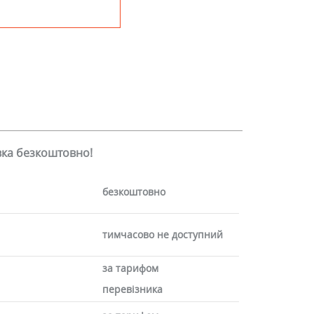
авка безкоштовно!
безкоштовно
тимчасово не доступний
за тарифом
перевізника