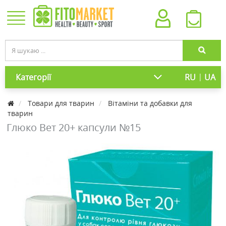
|
Категорії
RU
UA
Товари для тварин
Вітаміни та добавки для
тварин
Глюко Вет 20+ капсули №15