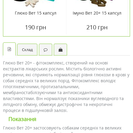
Глюко Вет 15 капсул
Імуно Вет 20+ 15 капсул
190 грн
210 грн
Склад
Глюко Вет 20+ - фітокомплекс, створений на основі
екстрактів лікарських рослин. Містить біологічно активні
речовини, які сприяють нормалізації рівня глюкози в крові у
собак середніх та великих порід. Фітокомплекс володіє
гіпоглікемічними, протизапальними,
мембраностабілізуючими та антиоксидантними
властивостями. Він нормалізує показники вуглеводного та
ліпідного обміну, обмежує дистрофічні та некротичні
процеси в підшлунковій залозі.
Показання
Глюко Вет 20+ застосовують собакам середніх та великих