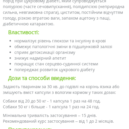
порід при цукровому діабеті, який супроводжується
поліурією (часте сечовипускання), полідипсією (неприродна
сильна, невгамовна спрага), циститом, постійним відчуттям
голоду, різкою втратою ваги, запахом ацетону з пащі,
діабетичною катарактою.
Властивості:
нормалізує рівень глюкози та інсуліну в крові
обмежує патологічні зміни в підшлунковій залозі
сприяє детоксикації організму
знижує надмірний апетит
покращує стан серцево-судинної системи
попереджає розвиток цукрового діабету
Дози та способи введення:
Задають тваринам за 30 хв. до годівлі на корінь язика або
змішують вміст капсули з вологим кормом у таких дозах:
Собаки від 20 до 50 кг - 1 капсула 1 раз на 48 год.
Собаки 50 кг і більше - 1 капсула 1 раз на 24 год.
Мінімальна тривалість застосування – 15 днів.
Рекомендований курс застосування – від 1 до 2 місяців.